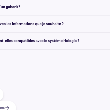
ettes laminées pour lames de microscope, qui résistent aux températures élev
'un gabarit?
de créer des modèles adaptés à la taille de vos étiquettes. Vous pouvez ensuite 
ec les informations que je souhaite ?
himiques préimprimées avec des graphiques et des logos en couleur, ainsi que des
es
.
t-elles compatibles avec le système Hologic ?
systèmes Hologic et sommes le fournisseur privilégié d'étiquettes pour les lame
c
.
ues