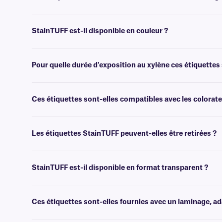
Oui, les étiquettes StainTUFF ont une finition très brillante qui repou
StainTUFF est-il disponible en couleur ?
Non, StainTUFF n'est pas disponible en couleur. Pour les étiquettes 
Pour quelle durée d'exposition au xylène ces étiquettes 
StainTUFF a été testé et peut résister à une immersion dans le xy
™.
Ces étiquettes sont-elles compatibles avec les colora
Oui, nos étiquettes StainTUFF sont compatibles avec les automates de
Les étiquettes StainTUFF peuvent-elles être retirées ?
Non, les étiquettes StainTUFF sont dotées d'un adhésif permanent rés
StainTUFF est-il disponible en format transparent ?
Non, StainTUFF n'est pas disponible en format transparent. Pour le
XyliTRANS
.
Ces étiquettes sont-elles fournies avec un laminage, a