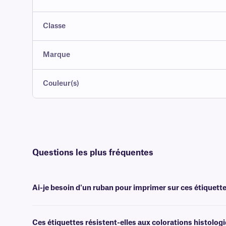
Classe
Marque
Couleur(s)
Questions les plus fréquentes
Ai-je besoin d'un ruban pour imprimer sur ces étiquette
Oui, les étiquettes StainTUFF sont transfert thermique et nécessiten
xylène et aux solvants, de largeur identique ou supérieure.
Ces étiquettes résistent-elles aux colorations histolog