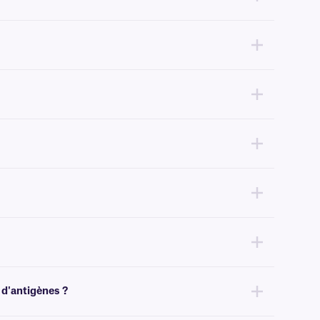
i notre meilleure résistance aux colorants histologiques.
u xylène, nous recommandons nos étiquettes
XyliFIL™
et
XyliSTUCK
ance technique
.
Pour des solutions amovibles, cliquez
ici
.
tinées aux lames de microscope, nous recommandons nos étiquettes
 d'antigènes ?