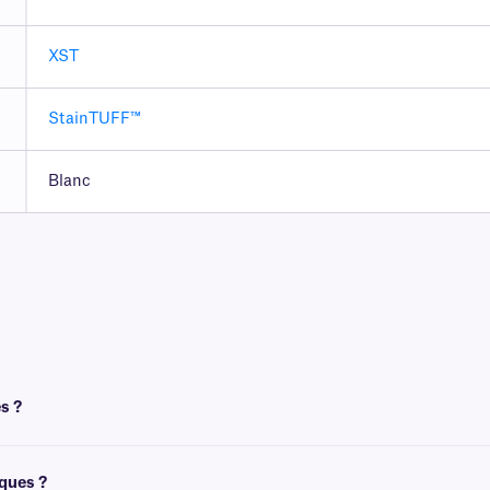
XST
StainTUFF™
Blanc
s ?
t un ruban pour l'impression. Pour obtenir un résultat optimal, ces étiquettes d
iques ?