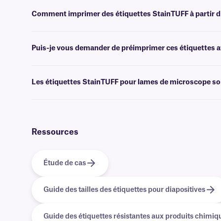
Non, StainTUFF n'est pas proposé avec un laminage. Pour les étiqu
étiquettes
de classe AFT
.
Comment imprimer des étiquettes StainTUFF à partir d
Les logiciels
de création de codes-barres ou d'étiquettes permettent 
l'impression.
Puis-je vous demander de préimprimer ces étiquettes av
Oui, nous pouvons fournir nos étiquettes résistantes aux produits c
données. En savoir plus sur nos options
d'impression personnalisé
Les étiquettes StainTUFF pour lames de microscope son
Oui, nous proposons des étiquettes entièrement compatibles avec les 
contacter notre équipe d'assistance ou consulter notre
page Hologi
Ressources
Étude de cas
Guide des tailles des étiquettes pour diapositives
Guide des étiquettes résistantes aux produits chimiq