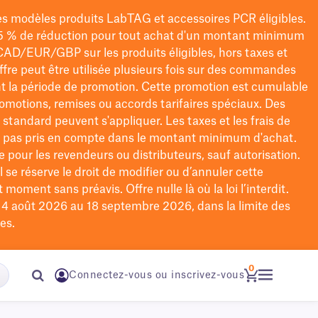
les modèles
produits LabTAG
et accessoires PCR éligibles.
5 % de réduction pour tout achat d'un montant minimum
CAD/EUR/GBP
sur les produits éligibles
, hors taxes et
offre peut être utilisée plusieurs fois sur des commandes
t la période de promotion.
Cette promotion est cumulable
omotions, remises ou accords tarifaires spéciaux.
Des
n standard peuvent s'appliquer. Les taxes et les frais de
nt pas pris en compte dans le montant minimum d'achat.
e pour les revendeurs ou distributeurs, sauf autorisation.
 se réserve le droit de
modifier
ou d’annuler cette
moment sans préavis. Offre nulle là où la loi l’interdit.
u 4 août 2026 au 18 septembre 2026, dans la limite des
es.
0
Connectez-vous ou inscrivez-vous