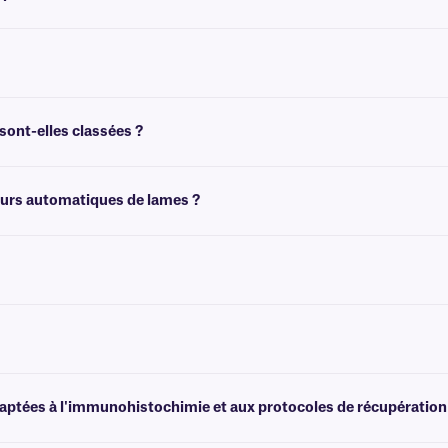
sse les colorants histologiques tels que l'hématoxyline ou l'éosine Y, offrant ains
résistantes aux produits chimiques de couleur, cliquez
ici
.
sont-elles classées ?
lène pendant 30 minutes maximum. Cependant, pour une exposition prolongée a
teurs automatiques de lames ?
 coloration. Pour plus d'informations, veuillez consulter notre
équipe d'assist
istant aux produits chimiques, qui n'est pas conçu pour être retiré facilement. 
s étiquettes transparentes résistantes au xylène et aux produits chimiques des
daptées à l'immunohistochimie et aux protocoles de récupération