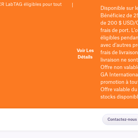
PCR LabTAG éligibles pour tout
|
Disponible sur 
Bénéficiez de 2
de 200 $
USD/
frais de port
. L'
éligibles pendan
avec d'autres pr
Voir Les
frais de livraiso
Détails
livraison ne so
Offre non valabl
GA International
promotion à tout 
Offre valable d
stocks disponibl
Contactez-nous