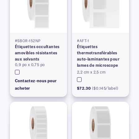
#SBOR-152NP
#AFT-1
Étiquettes occultantes
Étiquettes
amovibles résistantes
thermotransférables
aux solvants
auto-laminantes pour
0,9 po x 0,75 po
lames de microscope
2,2 cm x 2,5 cm
Contactez-nous pour
acheter
$72.30
($0.145/label)