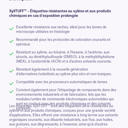
XyliTUFF™ – Étiquettes résistantes au xylène et aux produits
chimiques en cas d'exposition prolongée
Excellente résistance aux taches, idéal pour les lames de
microscope utilisées en histologie
Recommandé pour les protocoles de coloration courants et
spéciaux
Résistant au xylène, au toluène, à l'hexane, à l'acétone, aux
alcools, au diméthylsulfoxyde (DMSO), à la méthyléthylcétone
(MEK), à l'acétonitrile (ACN) et à d'autres solvants courants.
Résistant également à la nouvelle génération
d'alternatives/substituts au xylène plus sûrs et non toxiques.
Compatible avec les processeurs automatiques de lames
Convient également pour l'étiquetage de composants dans des
environnements industriels et de fabrication, tels que les
modules/unités de commande électroniques automobiles qui
sont en contact avec des produits chimiques et des solvants
Les étiquettes XyliTUFF™ sont des étiquettes ultra-résistantes au
agressifs.
xylène et aux produits chimiques, conçues pour une grande variété
d'applications. Elles offrent une résistance à long terme aux solvants
organiques courants, aux diluants industriels, aux flux, aux huiles,
aux graisses, aux dégraissants, à l'essence, ainsi qu'à d'autres