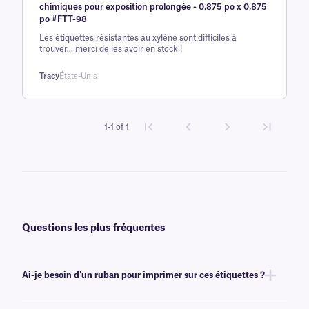
chimiques pour exposition prolongée - 0,875 po x 0,875
base d'
po #FTT-98
évaluation
Les étiquettes résistantes au xylène sont difficiles à
client
trouver... merci de les avoir en stock !
Tracy
États-Unis
1-1 of 1
Questions les plus fréquentes
Ai-je besoin d'un ruban pour imprimer sur ces étiquettes ?
Oui, les étiquettes XyliTUFF sont transfert thermique et nécessitent un