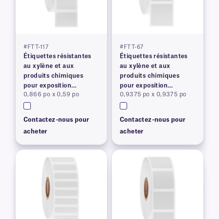
#FTT-117
#FTT-67
Étiquettes résistantes
Étiquettes résistantes
au xylène et aux
au xylène et aux
produits chimiques
produits chimiques
pour exposition
pour exposition
0,866 po x 0,59 po
0,9375 po x 0,9375 po
prolongée
prolongée
Contactez-nous pour
Contactez-nous pour
acheter
acheter