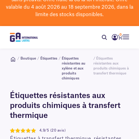
valable du 4 août 2026 au 18 septembre 2026, dans la
limite des stocks disponibles.
0
/
Boutique
/
Étiquettes
/
Étiquettes
/ Étiquettes
résistantes au
résistantes aux
xylène et aux
produits chimiques à
produits
transfert thermique
chimiques
Étiquettes résistantes aux
produits chimiques à transfert
thermique
4,9/5 (20 avis)
4.9
Étiquettes à transfert thermique, résistantes