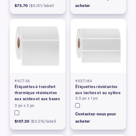
$75.70
($0.151/label)
acheter
#ACT-56
#XST-184
Étiquettes à transfert
Étiquettes résistantes
thermique résistantes
aux taches et au xylène
3,5 po x 1 po
aux acides et aux bases
3 po x 2 po
Contactez-nous pour
$107.30
($0.215/label)
acheter