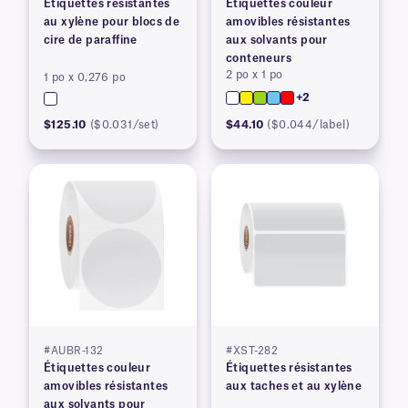
Étiquettes résistantes
Étiquettes couleur
au xylène pour blocs de
amovibles résistantes
cire de paraffine
aux solvants pour
conteneurs
2 po x 1 po
1 po x 0,276 po
+2
$125.10
($0.031/set)
$44.10
($0.044/label)
#AUBR-132
#XST-282
Étiquettes couleur
Étiquettes résistantes
amovibles résistantes
aux taches et au xylène
aux solvants pour