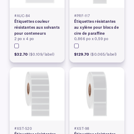
#AUC-84
#PRF-117
Étiquettes couleur
Étiquettes résistantes
résistantes aux solvants
au xylène pour blocs de
pour conteneurs
cire de paraffine
2 po x 4 po
0,866 po x 0,59 po
$32.70
($0.109/label)
$129.70
($0.065/label)
#XST-520
#XST-98