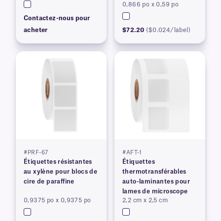
0,866 po x 0,59 po
Contactez-nous pour
acheter
$72.20
($0.024/label)
#PRF-67
#AFT-1
Étiquettes résistantes
Étiquettes
au xylène pour blocs de
thermotransférables
cire de paraffine
auto-laminantes pour
lames de microscope
0,9375 po x 0,9375 po
2,2 cm x 2,5 cm