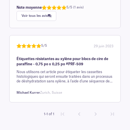
Note moyenne
5/5 (1 avis)
Note
1
de 5,0
Voir tous les avis
sur 5
basée sur
avis client
5/5
29 juin 2023
Noté
une
5
sur
Étiquettes résistantes au xylène pour blocs de cire de
5 sur la
paraffine - 0,75 po x 0,25 po #PRF-509
base d'
Nous utilisons cet article pour étiqueter les cassettes
évaluation
histologiques qui seront ensuite traitées dans un processus
client
de déshydratation sans xylène, à l'aide d'une séquence de
70 % d'éthanol, 96 % d'éthanol, 6 x 100 % d'isopropanol, le
tout à 40 °C, suivie de 3 x paraffine à 62 °C. Tant que l'on
Michael Kurrer
Zurich, Suisse
prend soin d'appuyer fermement les étiquettes, y compris
leurs bords périphériques, sur les cassettes, celles-ci
fonctionnent parfaitement, restent bien en place et ne se
décollent pas pendant le traitement. Les étiquettes
adhèrent également aux blocs de paraffine qui nécessitent
1-1 of 1
un étiquetage supplémentaire à des fins d'identification
avant d'être envoyés à d'autres services de pathologie.
Excellent produit, qui fonctionne comme annoncé et prévu.