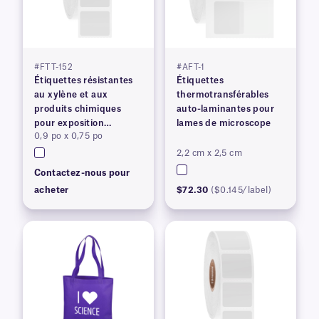
#FTT-152
#AFT-1
Étiquettes résistantes
Étiquettes
au xylène et aux
thermotransférables
produits chimiques
auto-laminantes pour
pour exposition
lames de microscope
0,9 po x 0,75 po
prolongée
2,2 cm x 2,5 cm
Contactez-nous pour
acheter
$72.30
($0.145/label)