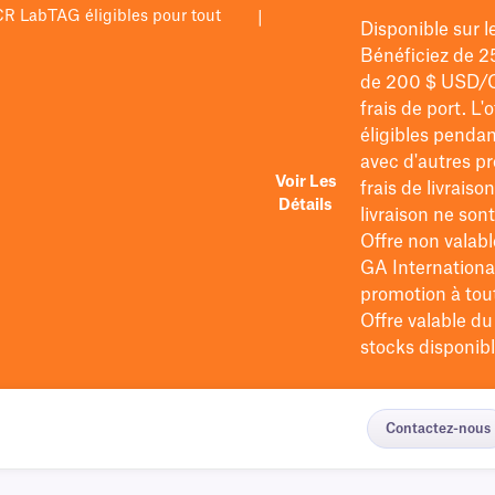
PCR LabTAG éligibles pour tout
|
Disponible sur 
Bénéficiez de 2
de 200 $
USD/
frais de port
. L'
éligibles pendan
avec d'autres pr
Voir Les
frais de livraiso
Détails
livraison ne so
Offre non valabl
GA International
promotion à tout 
Offre valable d
stocks disponibl
Contactez-nous