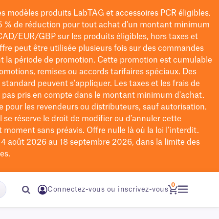
les modèles
produits LabTAG
et accessoires PCR éligibles.
5 % de réduction pour tout achat d'un montant minimum
CAD/EUR/GBP
sur les produits éligibles
, hors taxes et
offre peut être utilisée plusieurs fois sur des commandes
t la période de promotion.
Cette promotion est cumulable
omotions, remises ou accords tarifaires spéciaux.
Des
n standard peuvent s'appliquer. Les taxes et les frais de
nt pas pris en compte dans le montant minimum d'achat.
e pour les revendeurs ou distributeurs, sauf autorisation.
 se réserve le droit de
modifier
ou d’annuler cette
moment sans préavis. Offre nulle là où la loi l’interdit.
u 4 août 2026 au 18 septembre 2026, dans la limite des
es.
0
Connectez-vous ou inscrivez-vous