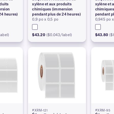
duits
xylène et aux produits
xylène et 
rsion
chimiques (immersion
chimiques
24 heures)
pendant plus de 24 heures)
pendant pl
0,9 po x 0,5 po
0,945 po x
label)
$43.20
($0.043/label)
$43.80
($
#XRM-121
#XRM-95