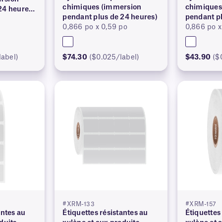
chimiques (immersion
chimiques
24 heures)
pendant plus de 24 heures)
pendant pl
75 po #XRM
0,866 po x 0,59 po
0,866 po x
label)
$74.30
($0.025/label)
$43.90
($
#XRM-133
#XRM-157
antes au
Étiquettes résistantes au
Étiquettes