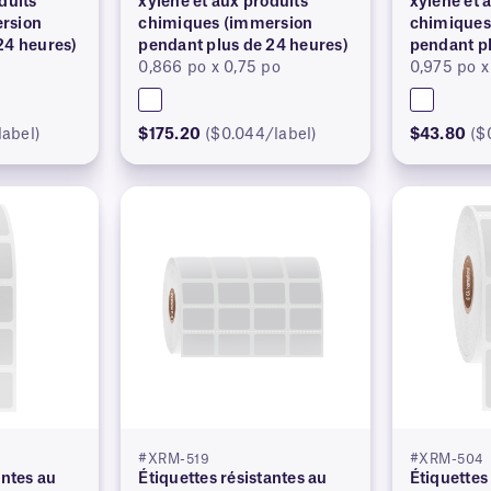
duits
xylène et aux produits
xylène et 
rsion
chimiques (immersion
chimiques
24 heures)
pendant plus de 24 heures)
pendant pl
0,866 po x 0,75 po
0,975 po x
label)
$175.20
($0.044/label)
$43.80
($
#XRM-519
#XRM-504
antes au
Étiquettes résistantes au
Étiquettes