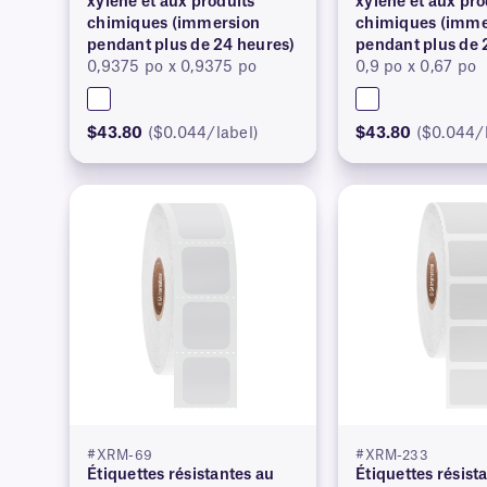
xylène et aux produits
xylène et aux pro
chimiques (immersion
chimiques (imme
pendant plus de 24 heures)
pendant plus de 
0,9375 po x 0,9375 po
0,9 po x 0,67 po
$43.80
($0.044/label)
$43.80
($0.044/
#XRM-69
#XRM-233
Étiquettes résistantes au
Étiquettes résist