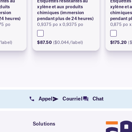
antes au
Étiquettes résistantes au
Étiquettes
duits
xylène et aux produits
xylène et 
rsion
chimiques (immersion
chimiques
24 heures)
pendant plus de 24 heures)
pendant pl
75 po
0,9375 po x 0,9375 po
0,875 po x
label)
$87.50
($0.044/label)
$175.20
(
Appel
Courriel
Chat
Solutions