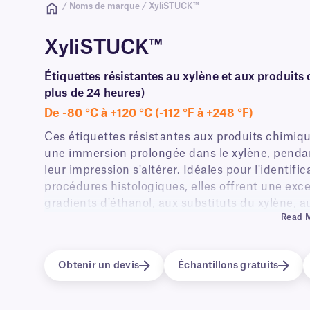
/ Noms de marque / XyliSTUCK™
XyliSTUCK™
Étiquettes résistantes au xylène et aux produit
plus de 24 heures)
De -80 °C à +120 °C (-112 °F à +248 °F)
Ces étiquettes résistantes aux produits chimiq
une immersion prolongée dans le xylène, pendant
leur impression s'altérer. Idéales pour l'identif
procédures histologiques, elles offrent une exce
gradients d'éthanol, aux substituts du xylène, a
Read 
traitements à haute température (70 °C). Comp
et automatisé des lames, ces transfert thermiq
alphanumérique, des codes-barres 1D et 2D, ain
Obtenir un devis
Échantillons gratuits