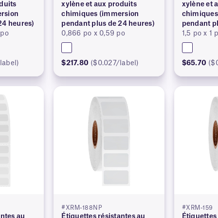
duits
xylène et aux produits
xylène et 
rsion
chimiques (immersion
chimiques
24 heures)
pendant plus de 24 heures)
pendant pl
 po
0,866 po x 0,59 po
1,5 po x 1 
label)
$217.80
($0.027/label)
$65.70
($
#XRM-188NP
#XRM-159
antes au
Étiquettes résistantes au
Étiquettes