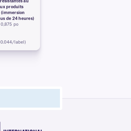
 résistantes au
aux produits
 (immersion
us de 24 heures)
 0,875 po
$0.044/label)