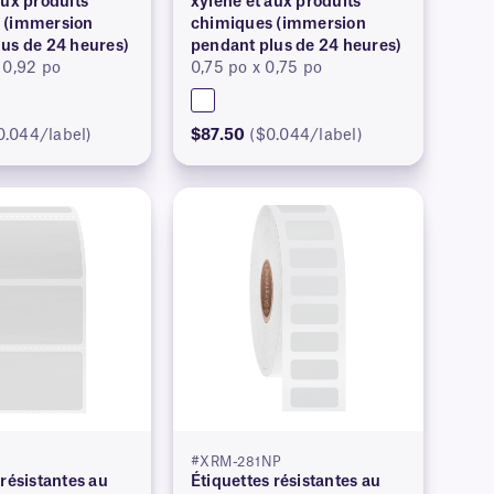
aux produits
xylène et aux produits
 (immersion
chimiques (immersion
us de 24 heures)
pendant plus de 24 heures)
 0,92 po
0,75 po x 0,75 po
0.044/label)
$87.50
($0.044/label)
#XRM-281NP
 résistantes au
Étiquettes résistantes au