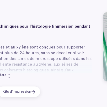
s chimiques pour l'histologie (immersion pendant
ues et au xylène sont conçues pour supporter
 plus de 24 heures, sans se décoller ni voir
ication des lames de microscope utilisées dans les
llente résistance au xylène, aux séries de
ux colorants histologiques, ainsi qu'aux
More
atibles avec les systèmes de traitement manuel
ue peuvent être imprimées avec du texte
si que des numéros de série.
Kits d'impression