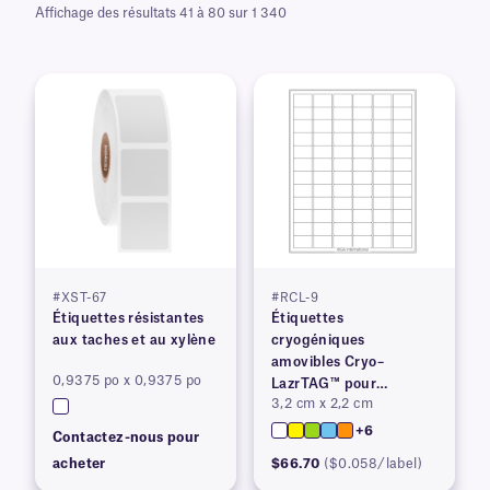
Affichage des résultats 41 à 80 sur 1 340
#XST-67
#RCL-9
Étiquettes résistantes
Étiquettes
aux taches et au xylène
cryogéniques
amovibles Cryo–
0,9375 po x 0,9375 po
LazrTAG™ pour
3,2 cm x 2,2 cm
imprimantes laser
+6
Contactez-nous pour
acheter
$66.70
($0.058/label)