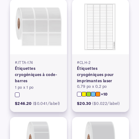
#JTTA-174
#CLH-2
Étiquettes
Étiquettes
cryogéniques à code-
cryogéniques pour
barres
imprimantes laser
0,79 po x 0,2 po
1 po x 1 po
+10
$246.20
($0.041/label)
$20.30
($0.022/label)