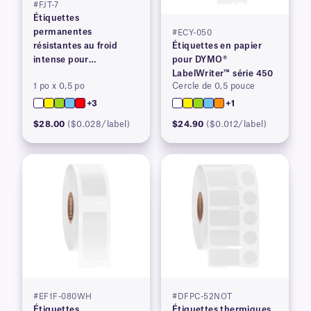
#FJT-7
Étiquettes
permanentes
#ECY-050
résistantes au froid
Étiquettes en papier
intense pour
pour DYMO®
imprimantes à transfert
LabelWriter™ série 450
1 po x 0,5 po
Cercle de 0,5 pouce
thermique
+3
+1
$28.00
($0.028/label)
$24.90
($0.012/label)
#EF1F-080WH
#DFPC-52NOT
Étiquettes
Étiquettes thermiques