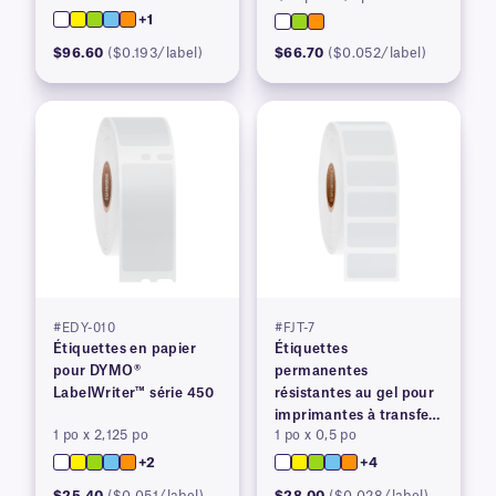
+1
$96.60
($0.193/label)
$66.70
($0.052/label)
#EDY-010
#FJT-7
Étiquettes en papier
Étiquettes
pour DYMO®
permanentes
LabelWriter™ série 450
résistantes au gel pour
imprimantes à transfert
1 po x 2,125 po
1 po x 0,5 po
thermique, avec fente
arrière
+2
+4
$25.40
($0.051/label)
$28.00
($0.028/label)