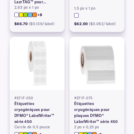
LazrTAG™ pour
2,63 po x 1 po
imprimantes laser
1,5 po x 1 po
+8
$66.70
($0.139/label)
$62.00
($0.062/label)
#EF1F-050
#EF1F-075
Étiquettes
Étiquettes
cryogéniques pour
cryogéniques pour
DYMO® LabelWriter™
plaques DYMO®
série 450
LabelWriter™ série 450
Cercle de 0,5 pouce
2 po x 0,25 po