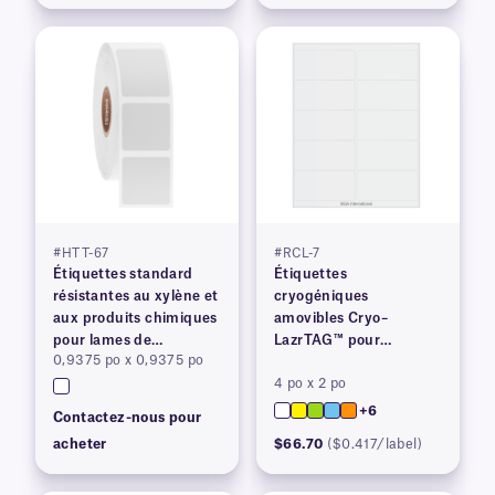
#HTT-67
#RCL-7
Étiquettes standard
Étiquettes
résistantes au xylène et
cryogéniques
aux produits chimiques
amovibles Cryo–
pour lames de
LazrTAG™ pour
0,9375 po x 0,9375 po
microscope
imprimantes laser
4 po x 2 po
+6
Contactez-nous pour
acheter
$66.70
($0.417/label)