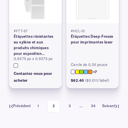
#FTT-67
#HCL-10
Étiquettes résistantes
Étiquettes Deep-Freeze
au xylène et aux
pour imprimantes laser
produits chimiques
pour exposition
0,9375 po x 0,9375 po
prolongée
Cercle de 0,35 pouce
+7
Contactez-nous pour
acheter
$62.40
($0.011/label)
Précédent
1
2
3
…
34
Suivant