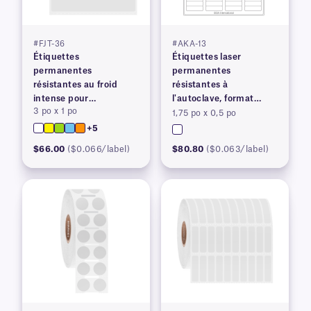
#FJT-36
#AKA-13
Étiquettes
Étiquettes laser
permanentes
permanentes
résistantes au froid
résistantes à
intense pour
l'autoclave, format
3 po x 1 po
imprimantes à transfert
lettre américain
1,75 po x 0,5 po
thermique
+5
$66.00
($0.066/label)
$80.80
($0.063/label)