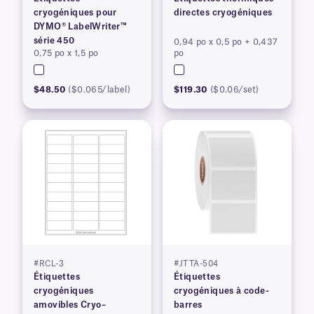
cryogéniques pour
directes cryogéniques
DYMO® LabelWriter™
série 450
0,94 po x 0,5 po + 0,437
0,75 po x 1,5 po
po
$48.50
($0.065/label)
$119.30
($0.06/set)
#RCL-3
#JTTA-504
Étiquettes
Étiquettes
cryogéniques
cryogéniques à code-
amovibles Cryo–
barres