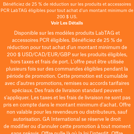
Bénéficiez de 25 % de réduction sur les produits et accessoires
PCR LabTAG éligibles pour tout achat d'un montant minimum de
200 $ US.
Voir Les Détails
Disponible sur les modèles
produits LabTAG
et
accessoires PCR éligibles. Bénéficiez de 25 % de
réduction pour tout achat d'un montant minimum de
200 $
USD/CAD/EUR/GBP
sur les produits éligibles
,
hors taxes et frais de port
. L'offre peut être utilisée
plusieurs fois sur des commandes éligibles pendant la
période de promotion.
Cette promotion est cumulable
avec d'autres promotions, remises ou accords tarifaires
spéciaux.
Des frais de livraison standard peuvent
s'appliquer. Les taxes et les frais de livraison ne sont pas
pris en compte dans le montant minimum d'achat. Offre
non valable pour les revendeurs ou distributeurs, sauf
autorisation. GA International se réserve le droit
de
modifier
ou d’annuler cette promotion à tout moment
sans préavis. Offre nulle là où la loi l’interdit. Offre