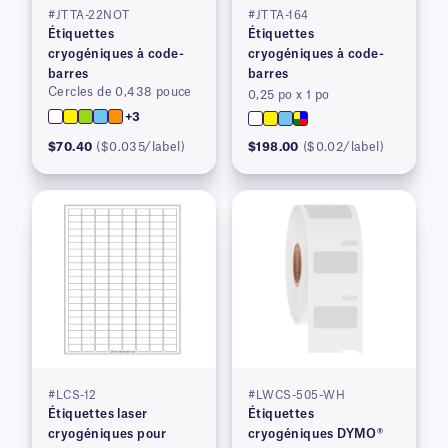
#JTTA-22NOT
#JTTA-164
Étiquettes
Étiquettes
cryogéniques à code-
cryogéniques à code-
barres
barres
Cercles de 0,438 pouce
0,25 po x 1 po
+3
$70.40
($0.035/label)
$198.00
($0.02/label)
#LCS-12
#LWCS-505-WH
Étiquettes laser
Étiquettes
cryogéniques pour
cryogéniques DYMO®