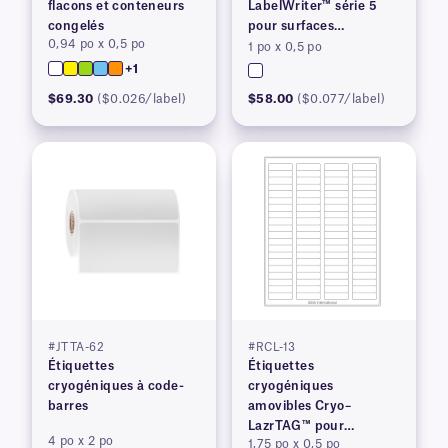
flacons et conteneurs
LabelWriter™ série 5
congelés
pour surfaces
0,94 po x 0,5 po
congelées
1 po x 0,5 po
+1
$69.30
($0.026/label)
$58.00
($0.077/label)
#JTTA-62
#RCL-13
Étiquettes
Étiquettes
cryogéniques à code-
cryogéniques
barres
amovibles Cryo–
LazrTAG™ pour
4 po x 2 po
1,75 po x 0,5 po
imprimantes laser