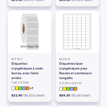
#JTTA-7
#LCS-9
Étiquettes
Étiquettes laser
cryogéniques à code-
cryogéniques pour
barres, avec fente
flacons et conteneurs
arrière
congelés
1 po x 0,5 po
3,2 cm x 2,2 cm
+7
$32.90
($0.033/label)
$69.30
($0.06/label)