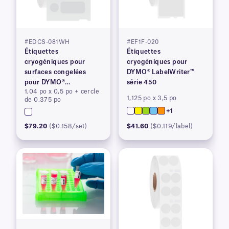
#EDCS-081WH
#EF1F-020
Étiquettes
Étiquettes
cryogéniques pour
cryogéniques pour
surfaces congelées
DYMO® LabelWriter™
pour DYMO®
série 450
1,04 po x 0,5 po + cercle
LabelWriter™ série 450,
1,125 po x 3,5 po
de 0,375 po
brevetées
+1
$79.20
($0.158/set)
$41.60
($0.119/label)