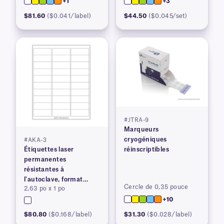
+1
+3
$81.60
($0.041/label)
$44.50
($0.045/set)
#JTRA-9
Marqueurs
cryogéniques
#AKA-3
Étiquettes laser
réinscriptibles
permanentes
résistantes à
l'autoclave, format
Cercle de 0,35 pouce
2,63 po x 1 po
lettre américain
+10
$80.80
($0.168/label)
$31.30
($0.028/label)