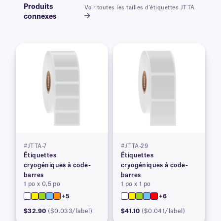
Produits
Voir toutes les tailles d'étiquettes JTTA
connexes
#JTTA-7
#JTTA-29
Étiquettes
Étiquettes
cryogéniques à code-
cryogéniques à code-
barres
barres
1 po x 0,5 po
1 po x 1 po
+5
+6
$32.90
($0.033/label)
$41.10
($0.041/label)