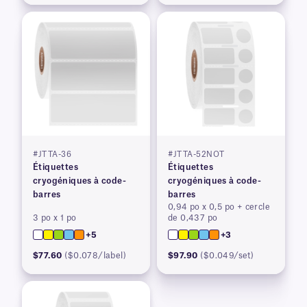
#JTTA-36
#JTTA-52NOT
Étiquettes
Étiquettes
cryogéniques à code-
cryogéniques à code-
barres
barres
0,94 po x 0,5 po + cercle
3 po x 1 po
de 0,437 po
+5
+3
$77.60
($0.078/label)
$97.90
($0.049/set)