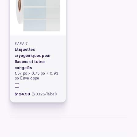
#AEA-7
Étiquettes
cryogéniques pour
flacons et tubes
congelés
1,57 po x 0,75 po + 0,93
po Enveloppe
$124.50
($0.125/label)