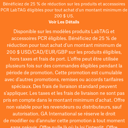
Bénéficiez de 25 % de réduction sur les produits et accessoires
PCR LabTAG éligibles pour tout achat d'un montant minimum de
200 $ US.
Voir Les Détails
Disponible sur les modèles
produits LabTAG
et
accessoires PCR éligibles. Bénéficiez de 25 % de
réduction pour tout achat d'un montant minimum de
200 $
USD/CAD/EUR/GBP
sur les produits éligibles
,
hors taxes et frais de port
. L'offre peut être utilisée
plusieurs fois sur des commandes éligibles pendant la
période de promotion.
Cette promotion est cumulable
avec d'autres promotions, remises ou accords tarifaires
spéciaux.
Des frais de livraison standard peuvent
s'appliquer. Les taxes et les frais de livraison ne sont pas
pris en compte dans le montant minimum d'achat. Offre
non valable pour les revendeurs ou distributeurs, sauf
autorisation. GA International se réserve le droit
de
modifier
ou d’annuler cette promotion à tout moment
sans préavis. Offre nulle là où la loi l’interdit. Offre