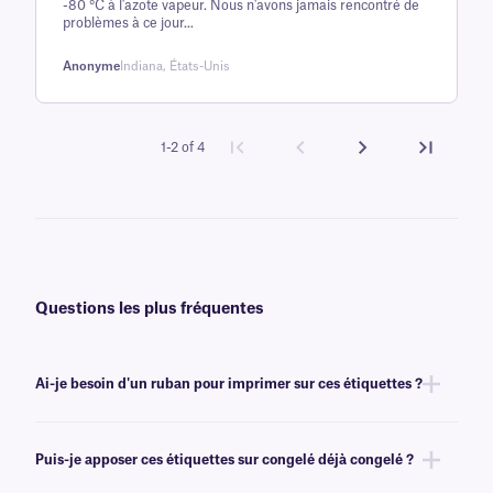
-80 °C à l'azote vapeur. Nous n'avons jamais rencontré de
client
problèmes à ce jour...
Anonyme
Indiana, États-Unis
1-2 of 4
Questions les plus fréquentes
Ai-je besoin d'un ruban pour imprimer sur ces étiquettes ?
Oui, les étiquettes NitroTAG® sont transfert thermique et nécessitent un
ruban pour l'impression. Pour obtenir un résultat optimal, les étiquettes
Puis-je apposer ces étiquettes sur congelé déjà congelé ?
NitroTAG doivent être imprimées avec un ruban
de classe RR
de même
largeur ou plus large.