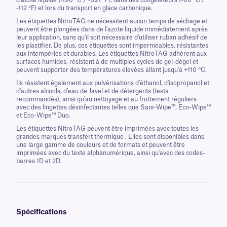
d'azote liquide (-196 °C / -321 °F), dans des congélateurs (-80 °C /
-112 °F) et lors du transport en glace carbonique.
Les étiquettes NitroTAG ne nécessitent aucun temps de séchage et
peuvent être plongées dans de l'azote liquide immédiatement après
leur application, sans qu'il soit nécessaire d'utiliser ruban adhésif de
les plastifier. De plus, ces étiquettes sont imperméables, résistantes
aux intempéries et durables. Les étiquettes NitroTAG adhèrent aux
surfaces humides, résistent à de multiples cycles de gel-dégel et
peuvent supporter des températures élevées allant jusqu'à +110 °C.
Ils résistent également aux pulvérisations d'éthanol, d'isopropanol et
d'autres alcools, d'eau de Javel et de détergents (tests
recommandés), ainsi qu'au nettoyage et au frottement réguliers
avec des lingettes désinfectantes telles que Sani-Wipe™, Eco-Wipe™
et Eco-Wipe™ Duo.
Les étiquettes NitroTAG peuvent être imprimées avec toutes les
grandes marques transfert thermique . Elles sont disponibles dans
une large gamme de couleurs et de formats et peuvent être
imprimées avec du texte alphanumérique, ainsi qu'avec des codes-
barres 1D et 2D.
Spécifications