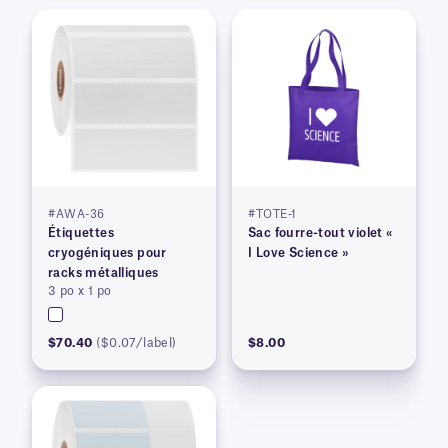
#AWA-36
#TOTE-1
Étiquettes
Sac fourre-tout violet «
cryogéniques pour
I Love Science »
racks métalliques
3 po x 1 po
$70.40
($0.07/label)
$8.00