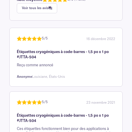
Note
1
de 5,0
Voir tous les avis
sur 5
basée sur
avis client
5/5
16 décembre 2022
Noté
une
5
sur
Étiquettes cryogéniques à code-barres - 1,5 po x 1 po
5 sur la
#JTTA-504
base d'
Reçu comme annoncé
évaluation
client
Anonyme
Louisiane, États-Unis
5/5
23 novembre 2021
Noté
une
5
sur
Étiquettes cryogéniques à code-barres - 1,5 po x 1 po
5 sur la
#JTTA-504
base d'
Ces étiquettes fonctionnent bien pour des applications à
évaluation