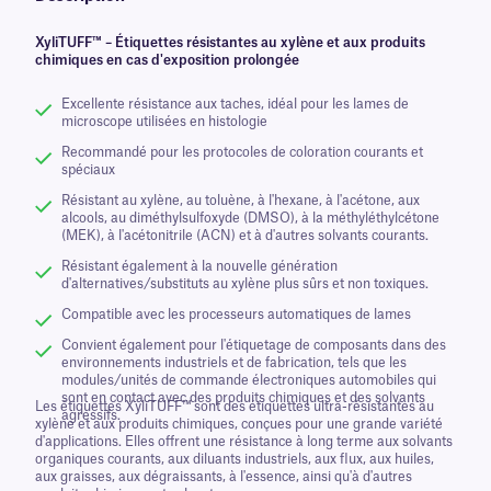
XyliTUFF™ – Étiquettes résistantes au xylène et aux produits
chimiques en cas d'exposition prolongée
Excellente résistance aux taches, idéal pour les lames de
microscope utilisées en histologie
Recommandé pour les protocoles de coloration courants et
spéciaux
Résistant au xylène, au toluène, à l'hexane, à l'acétone, aux
alcools, au diméthylsulfoxyde (DMSO), à la méthyléthylcétone
(MEK), à l'acétonitrile (ACN) et à d'autres solvants courants.
Résistant également à la nouvelle génération
d'alternatives/substituts au xylène plus sûrs et non toxiques.
Compatible avec les processeurs automatiques de lames
Convient également pour l'étiquetage de composants dans des
environnements industriels et de fabrication, tels que les
modules/unités de commande électroniques automobiles qui
sont en contact avec des produits chimiques et des solvants
Les étiquettes XyliTUFF™ sont des étiquettes ultra-résistantes au
agressifs.
xylène et aux produits chimiques, conçues pour une grande variété
d'applications. Elles offrent une résistance à long terme aux solvants
organiques courants, aux diluants industriels, aux flux, aux huiles,
aux graisses, aux dégraissants, à l'essence, ainsi qu'à d'autres