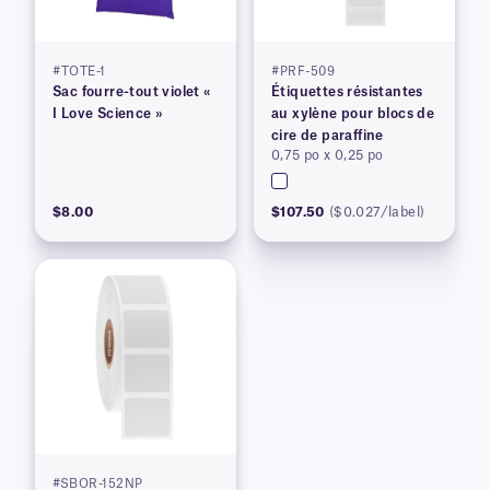
#TOTE-1
#PRF-509
Sac fourre-tout violet «
Étiquettes résistantes
I Love Science »
au xylène pour blocs de
cire de paraffine
0,75 po x 0,25 po
$8.00
$107.50
($0.027/label)
#SBOR-152NP