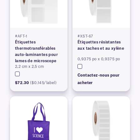
#AFT-1
#XST-67
Étiquettes
Étiquettes résistantes
thermotransférables
aux taches et au xylène
auto-laminantes pour
0,9375 po x 0,9375 po
lames de microscope
2,2 cm x 2,5 cm
Contactez-nous pour
$72.30
($0.145/label)
acheter