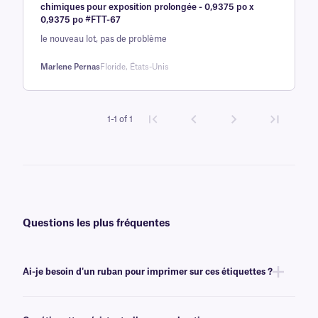
chimiques pour exposition prolongée - 0,9375 po x
base d'
0,9375 po #FTT-67
évaluation
le nouveau lot, pas de problème
client
Marlene Pernas
Floride, États-Unis
1-1 of 1
Questions les plus fréquentes
Ai-je besoin d'un ruban pour imprimer sur ces étiquettes ?
Oui, les étiquettes XyliTUFF sont transfert thermique et nécessitent un
ruban pour l'impression. Pour obtenir un résultat optimal, ces étiquettes