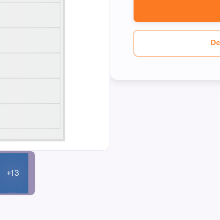
De
+13