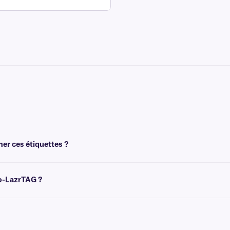
mer ces étiquettes ?
 l'aide d'imprimantes laser de bureau, telles que Brother, HP, Canon et Samsung
yo-LazrTAG ?
cain (8,5 x 11 pouces), au format européen A4 (210 x 297 mm) et au format Hagaki