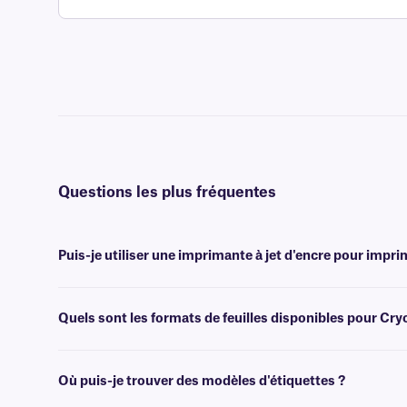
Questions les plus fréquentes
Puis-je utiliser une imprimante à jet d'encre pour impri
Non, les étiquettes Cryo-LazrTAG sont conçues pour être imprimées à
peuvent endommager les imprimantes à jet d'encre.
Quels sont les formats de feuilles disponibles pour Cr
Nos étiquettes Cryo-LazrTAG sont disponibles au format lettre améri
équipe d'assistance
technique spécialisée.
Où puis-je trouver des modèles d'étiquettes ?