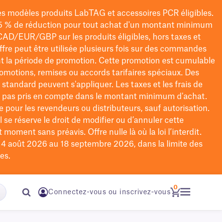
les modèles
produits LabTAG
et accessoires PCR éligibles.
5 % de réduction pour tout achat d'un montant minimum
CAD/EUR/GBP
sur les produits éligibles
, hors taxes et
offre peut être utilisée plusieurs fois sur des commandes
t la période de promotion.
Cette promotion est cumulable
omotions, remises ou accords tarifaires spéciaux.
Des
n standard peuvent s'appliquer. Les taxes et les frais de
nt pas pris en compte dans le montant minimum d'achat.
e pour les revendeurs ou distributeurs, sauf autorisation.
 se réserve le droit de
modifier
ou d’annuler cette
moment sans préavis. Offre nulle là où la loi l’interdit.
u 4 août 2026 au 18 septembre 2026, dans la limite des
es.
0
Connectez-vous ou inscrivez-vous