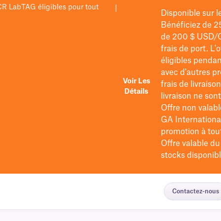
PCR LabTAG éligibles pour tout
|
Disponible sur 
Bénéficiez de 2
de 200 $
USD/
frais de port
. L'
éligibles pendan
avec d'autres pr
Voir Les
frais de livraiso
Détails
livraison ne so
Offre non valabl
GA International
promotion à tout 
Offre valable d
stocks disponibl
Contactez-nous