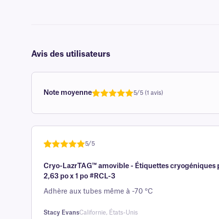
Avis des utilisateurs
Note moyenne
5/5 (1 avis)
Note
1
de 5,0
sur 5
basée sur
avis client
5/5
Noté
une
5
sur
Cryo-LazrTAG™ amovible - Étiquettes cryogéniques p
5 sur la
2,63 po x 1 po #RCL-3
base d'
évaluation
Adhère aux tubes même à -70 °C
client
Stacy Evans
Californie, États-Unis