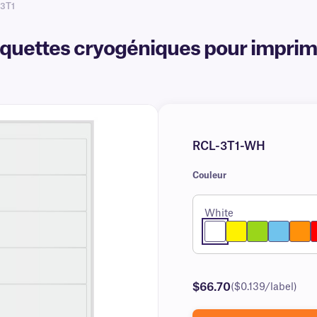
-3T1
uettes cryogéniques pour impriman
RCL-3T1-WH
Couleur
White
$66.70
($0.139/label)