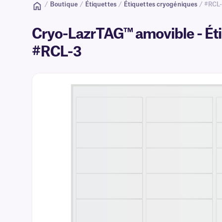
/
Boutique
/
Étiquettes
/
Étiquettes cryogéniques
/ #RCL
Cryo-LazrTAG™ amovible - Étiq
#RCL-3