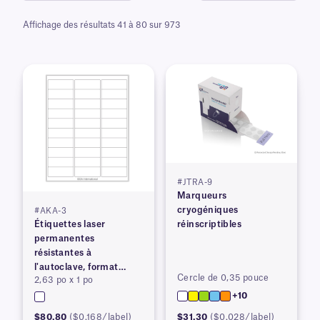
Affichage des résultats 41 à 80 sur 973
#JTRA-9
Marqueurs
cryogéniques
#AKA-3
Étiquettes laser
réinscriptibles
permanentes
résistantes à
l'autoclave, format
Cercle de 0,35 pouce
2,63 po x 1 po
lettre américain
+10
$80.80
($0.168/label)
$31.30
($0.028/label)