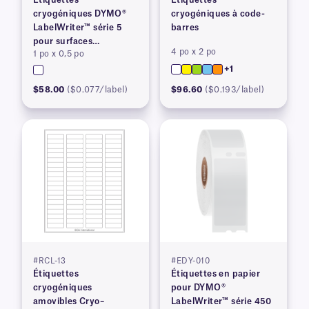
Étiquettes
Étiquettes
cryogéniques DYMO®
cryogéniques à code-
LabelWriter™ série 5
barres
pour surfaces
4 po x 2 po
1 po x 0,5 po
congelées
+1
$58.00
($0.077/label)
$96.60
($0.193/label)
#RCL-13
#EDY-010
Étiquettes
Étiquettes en papier
cryogéniques
pour DYMO®
amovibles Cryo–
LabelWriter™ série 450