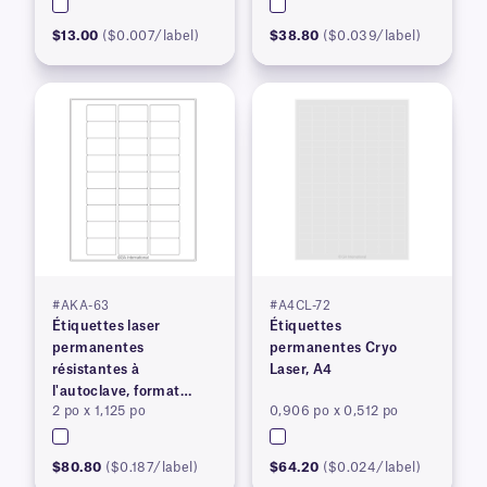
$13.00
($0.007/label)
$38.80
($0.039/label)
#AKA-63
#A4CL-72
Étiquettes laser
Étiquettes
permanentes
permanentes Cryo
résistantes à
Laser, A4
l'autoclave, format
2 po x 1,125 po
0,906 po x 0,512 po
lettre américain
$80.80
($0.187/label)
$64.20
($0.024/label)