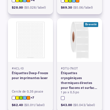
+4
$28.00
($0.028/label)
$69.30
($0.06/label)
Breveté
#HCL-10
#DTU-7NOT
Étiquettes Deep-Freeze
Étiquettes
pour imprimantes laser
cryogéniques
thermiques directes
pour flacons et surfaces
Cercle de 0,35 pouce
1 po x 0,5 po
congelés, brevetées
+7
$62.40
($0.011/label)
$43.00
($0.043/label)