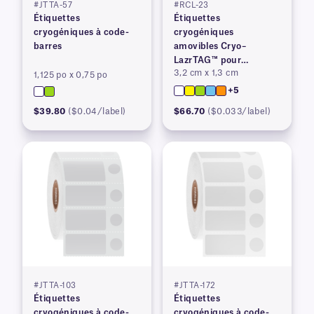
#JTTA-57
#RCL-23
Étiquettes
Étiquettes
cryogéniques à code-
cryogéniques
barres
amovibles Cryo–
LazrTAG™ pour
3,2 cm x 1,3 cm
imprimantes laser
1,125 po x 0,75 po
+5
$39.80
($0.04/label)
$66.70
($0.033/label)
#JTTA-103
#JTTA-172
Étiquettes
Étiquettes
cryogéniques à code-
cryogéniques à code-