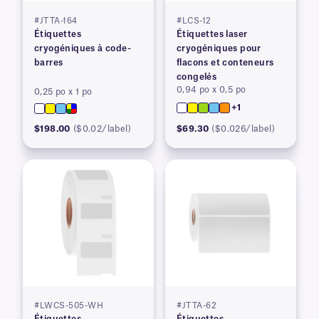
#JTTA-164
#LCS-12
Étiquettes
Étiquettes laser
cryogéniques à code-
cryogéniques pour
barres
flacons et conteneurs
congelés
0,94 po x 0,5 po
0,25 po x 1 po
+1
$198.00
($0.02/label)
$69.30
($0.026/label)
#LWCS-505-WH
#JTTA-62