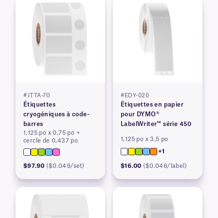
#JTTA-70
#EDY-020
Étiquettes
Étiquettes en papier
cryogéniques à code-
pour DYMO®
barres
LabelWriter™ série 450
1,125 po x 0,75 po +
1,125 po x 3,5 po
cercle de 0,437 po
+1
$97.90
($0.049/set)
$16.00
($0.046/label)