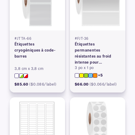
#JTTA-66
#FJT-36
Étiquettes
Étiquettes
cryogéniques à code-
permanentes
barres
résistantes au froid
intense pour
3 po x 1 po
imprimantes à transfert
3,8 cm x 3,8 cm
thermique
+5
$85.60
($0.086/label)
$66.00
($0.066/label)