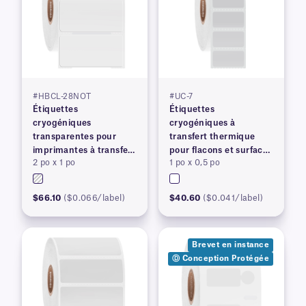
#HBCL-28NOT
#UC-7
Étiquettes
Étiquettes
cryogéniques
cryogéniques à
transparentes pour
transfert thermique
imprimantes à transfert
pour flacons et surfaces
2 po x 1 po
1 po x 0,5 po
thermique
congelés
$66.10
($0.066/label)
$40.60
($0.041/label)
Brevet en instance
Ⓓ Conception Protégée