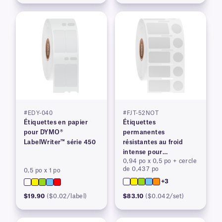
#EDY-040
#FJT-52NOT
Étiquettes en papier
Étiquettes
pour DYMO®
permanentes
LabelWriter™ série 450
résistantes au froid
intense pour
0,94 po x 0,5 po + cercle
imprimantes à transfert
de 0,437 po
0,5 po x 1 po
thermique
+3
$19.90
($0.02/label)
$83.10
($0.042/set)