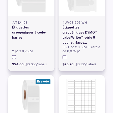
#JTTA-128
#LWCS-506-WH
Étiquettes
Étiquettes
cryogéniques à code-
cryogéniques DYMO®
barres
LabelWriter™ série 5
pour surfaces
0,94 po x 0,5 po + cercle
congelées
2 po x 0,75 po
de 0,375 po
$54.80
($0.055/label)
$78.70
($0.105/label)
Breveté