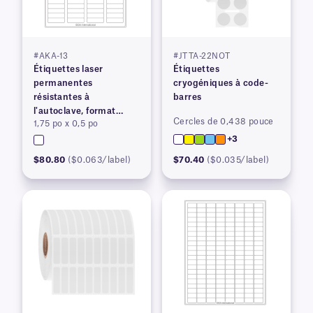
#AKA-13
#JTTA-22NOT
Étiquettes laser
Étiquettes
permanentes
cryogéniques à code-
résistantes à
barres
l'autoclave, format
Cercles de 0,438 pouce
1,75 po x 0,5 po
lettre américain
+3
$80.80
($0.063/label)
$70.40
($0.035/label)