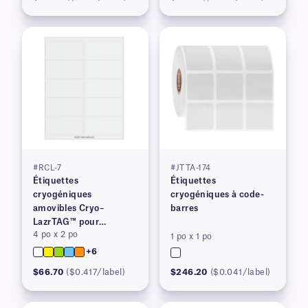
#RCL-7
#JTTA-174
Étiquettes
Étiquettes
cryogéniques
cryogéniques à code-
amovibles Cryo–
barres
LazrTAG™ pour
4 po x 2 po
imprimantes laser
1 po x 1 po
+6
$66.70
($0.417/label)
$246.20
($0.041/label)