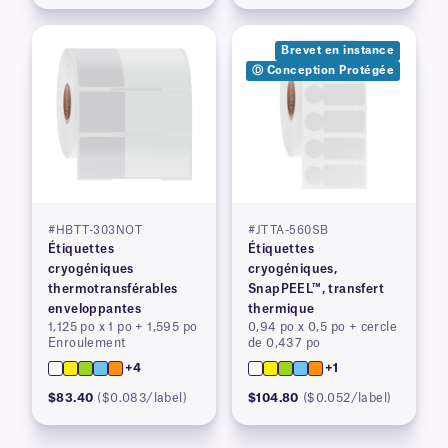
Brevet en instance
Ⓓ Conception Protégée
#HBTT-303NOT
#JTTA-560SB
Étiquettes
Étiquettes
cryogéniques
cryogéniques,
thermotransférables
SnapPEEL™, transfert
enveloppantes
thermique
1,125 po x 1 po + 1,595 po
0,94 po x 0,5 po + cercle
Enroulement
de 0,437 po
+4
+1
$83.40
($0.083/label)
$104.80
($0.052/label)