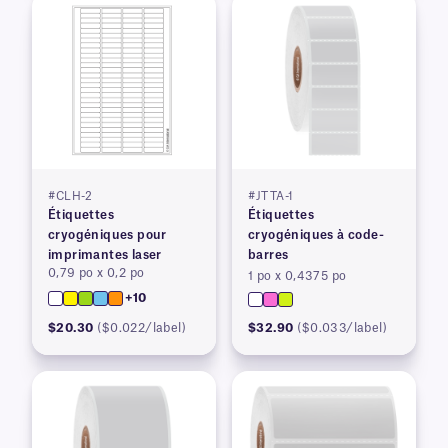
#CLH-2
#JTTA-1
Étiquettes
Étiquettes
cryogéniques pour
cryogéniques à code-
imprimantes laser
barres
0,79 po x 0,2 po
1 po x 0,4375 po
+10
$20.30
($0.022/label)
$32.90
($0.033/label)