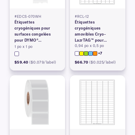
#EDCS-070WH
#RCL-12
Étiquettes
Étiquettes
cryogéniques pour
cryogéniques
surfaces congelées
amovibles Cryo–
pour DYMO®
LazrTAG™ pour
0,94 po x 0,5 po
LabelWriter™ série 450,
imprimantes laser
1 po x 1 po
brevetées
+7
$59.40
($0.079/label)
$66.70
($0.025/label)