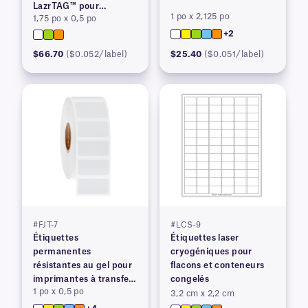
LazrTAG™ pour
1 po x 2,125 po
1,75 po x 0,5 po
imprimantes laser
+2
$66.70
($0.052/label)
$25.40
($0.051/label)
#FJT-7
#LCS-9
Étiquettes
Étiquettes laser
permanentes
cryogéniques pour
résistantes au gel pour
flacons et conteneurs
imprimantes à transfert
congelés
1 po x 0,5 po
thermique, avec fente
3,2 cm x 2,2 cm
arrière