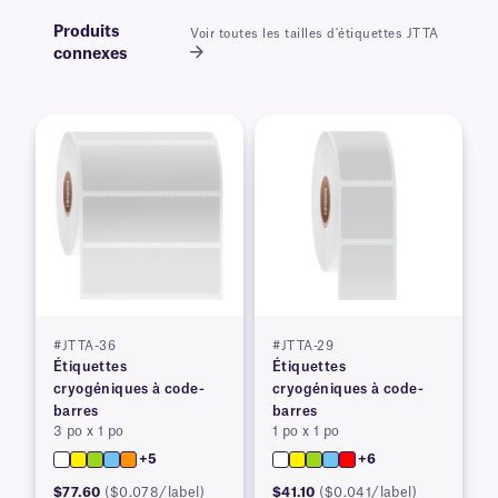
Produits
Voir toutes les tailles d'étiquettes JTTA
connexes
#JTTA-36
#JTTA-29
Étiquettes
Étiquettes
cryogéniques à code-
cryogéniques à code-
barres
barres
3 po x 1 po
1 po x 1 po
+5
+6
$77.60
($0.078/label)
$41.10
($0.041/label)