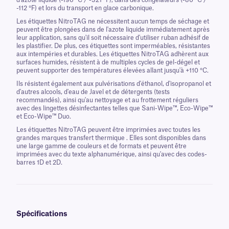
d'azote liquide (-196 °C / -321 °F), dans des congélateurs (-80 °C /
-112 °F) et lors du transport en glace carbonique.
Les étiquettes NitroTAG ne nécessitent aucun temps de séchage et
peuvent être plongées dans de l'azote liquide immédiatement après
leur application, sans qu'il soit nécessaire d'utiliser ruban adhésif de
les plastifier. De plus, ces étiquettes sont imperméables, résistantes
aux intempéries et durables. Les étiquettes NitroTAG adhèrent aux
surfaces humides, résistent à de multiples cycles de gel-dégel et
peuvent supporter des températures élevées allant jusqu'à +110 °C.
Ils résistent également aux pulvérisations d'éthanol, d'isopropanol et
d'autres alcools, d'eau de Javel et de détergents (tests
recommandés), ainsi qu'au nettoyage et au frottement réguliers
avec des lingettes désinfectantes telles que Sani-Wipe™, Eco-Wipe™
et Eco-Wipe™ Duo.
Les étiquettes NitroTAG peuvent être imprimées avec toutes les
grandes marques transfert thermique . Elles sont disponibles dans
une large gamme de couleurs et de formats et peuvent être
imprimées avec du texte alphanumérique, ainsi qu'avec des codes-
barres 1D et 2D.
Spécifications