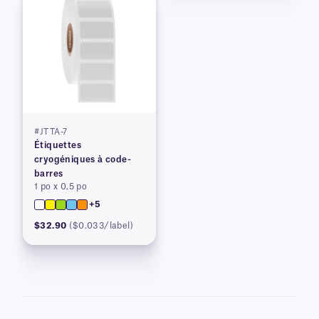
#JTTA-7
Étiquettes
cryogéniques à code-
barres
1 po x 0,5 po
+5
$32.90
($0.033/label)