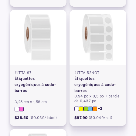
#JTTA-97
#JTTA-52NOT
Étiquettes
Étiquettes
cryogéniques à code-
cryogéniques à code-
barres
barres
0,94 po x 0,5 po + cercle
de 0,437 po
3,25 cm x 1,58 cm
+3
$38.50
($0.039/label)
$97.90
($0.049/set)