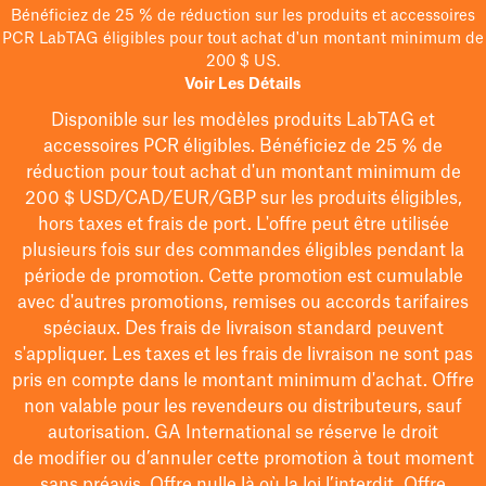
Bénéficiez de 25 % de réduction sur les produits et accessoires
PCR LabTAG éligibles pour tout achat d'un montant minimum de
200 $ US.
Voir Les Détails
Disponible sur les modèles
produits LabTAG
et
accessoires PCR éligibles. Bénéficiez de 25 % de
réduction pour tout achat d'un montant minimum de
200 $
USD/CAD/EUR/GBP
sur les produits éligibles
,
hors taxes et frais de port
. L'offre peut être utilisée
plusieurs fois sur des commandes éligibles pendant la
période de promotion.
Cette promotion est cumulable
avec d'autres promotions, remises ou accords tarifaires
spéciaux.
Des frais de livraison standard peuvent
s'appliquer. Les taxes et les frais de livraison ne sont pas
pris en compte dans le montant minimum d'achat. Offre
non valable pour les revendeurs ou distributeurs, sauf
autorisation. GA International se réserve le droit
de
modifier
ou d’annuler cette promotion à tout moment
sans préavis. Offre nulle là où la loi l’interdit. Offre