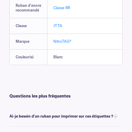
Ruban d'encre
Classe RR
recommandé
Classe
JTTA
Marque
NitroTAG®
Couleur(s)
Blanc
Questions les plus fréquentes
Ai-je besoin d'un ruban pour imprimer sur ces étiquettes ?
Oui, les étiquettes NitroTAG® sont transfert thermique et nécessitent un