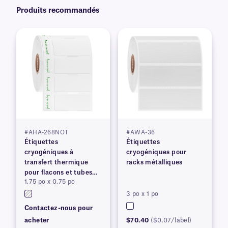
Produits recommandés
#AHA-268NOT
#AWA-36
Étiquettes
Étiquettes
cryogéniques à
cryogéniques pour
transfert thermique
racks métalliques
pour flacons et tubes
1,75 po x 0,75 po
congelés
3 po x 1 po
Contactez-nous pour
acheter
$70.40
($0.07/label)