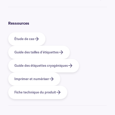
options
d'impression personnalisée
.
Non, les étiquettes NitroTAG sont recouvertes d'un adhésif permanent
qui n'est pas conçu pour être retiré facilement. Pour les solutions
cryogéniques amovibles, cliquez
ici
.
Ressources
Étude de cas
Guide des tailles d'étiquettes
Guide des étiquettes cryogéniques
Imprimer et numériser
Fiche technique du produit