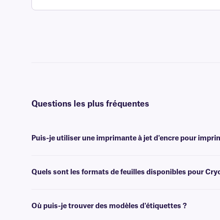
Questions les plus fréquentes
Puis-je utiliser une imprimante à jet d'encre pour impri
Non, les étiquettes Cryo-LazrTAG sont conçues pour être imprimées à
peuvent endommager les imprimantes à jet d'encre.
Quels sont les formats de feuilles disponibles pour Cr
Nos étiquettes Cryo-LazrTAG sont disponibles au format lettre améri
équipe d'assistance
technique spécialisée.
Où puis-je trouver des modèles d'étiquettes ?