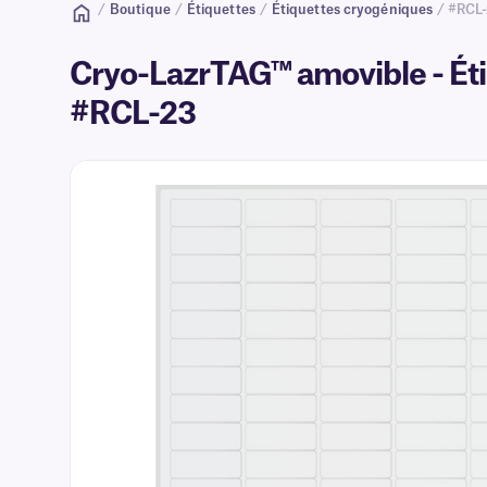
/
Boutique
/
Étiquettes
/
Étiquettes cryogéniques
/ #RCL
Cryo-LazrTAG™ amovible - Étiq
#RCL-23