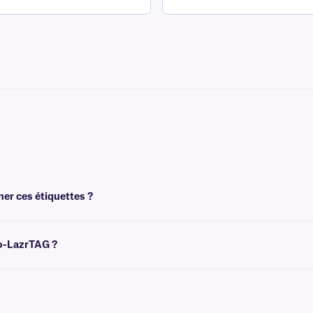
mer ces étiquettes ?
 l'aide d'imprimantes laser de bureau, telles que Brother, HP, Canon et Samsung
yo-LazrTAG ?
cain (8,5 x 11 pouces), au format européen A4 (210 x 297 mm) et au format Hagaki