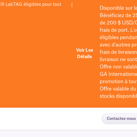
PCR LabTAG éligibles pour tout
|
Disponible sur 
Bénéficiez de 2
de 200 $
USD/
frais de port
. L'
éligibles pendan
avec d'autres pr
Voir Les
frais de livraiso
Détails
livraison ne so
Offre non valabl
GA International
promotion à tout 
Offre valable d
stocks disponibl
Contactez-nous