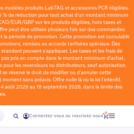
les modèles
produits LabTAG
et accessoires PCR éligibles.
5 % de réduction pour tout achat d'un montant minimum
CAD/EUR/GBP
sur les produits éligibles
, hors taxes et
offre peut être utilisée plusieurs fois sur des commandes
t la période de promotion.
Cette promotion est cumulable
omotions, remises ou accords tarifaires spéciaux.
Des
n standard peuvent s'appliquer. Les taxes et les frais de
nt pas pris en compte dans le montant minimum d'achat.
e pour les revendeurs ou distributeurs, sauf autorisation.
 se réserve le droit de
modifier
ou d’annuler cette
moment sans préavis. Offre nulle là où la loi l’interdit.
u 4 août 2026 au 18 septembre 2026, dans la limite des
es.
0
Connectez-vous ou inscrivez-vous