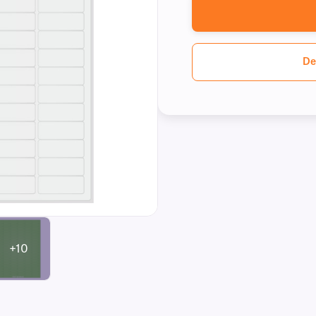
De
+10