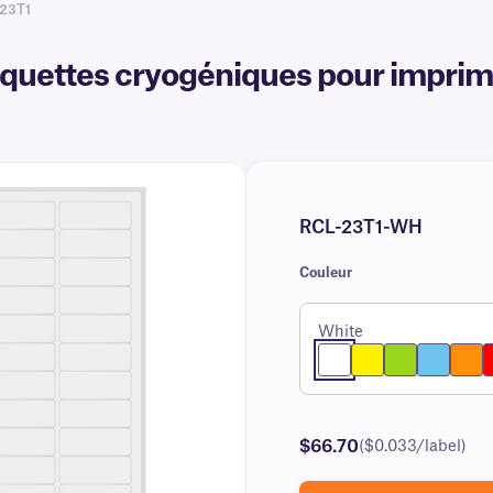
-23T1
uettes cryogéniques pour imprimant
RCL-23T1-WH
Couleur
White
$66.70
($0.033/label)