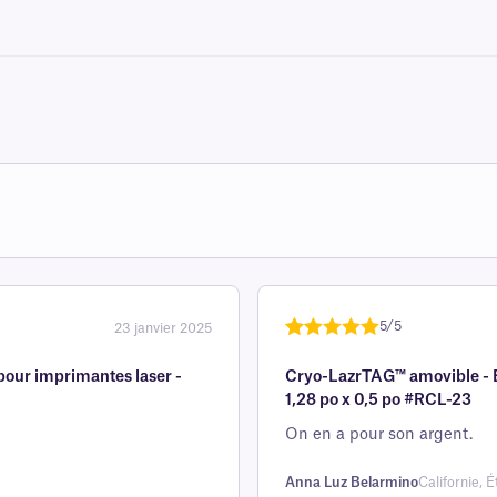
5/5
23 janvier 2025
Noté
une
5
sur
our imprimantes laser -
Cryo-LazrTAG™ amovible - É
5 sur la
1,28 po x 0,5 po #RCL-23
base d'
évaluation
On en a pour son argent.
client
Anna Luz Belarmino
Californie, É