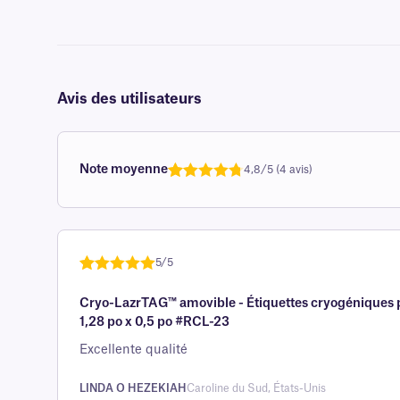
Avis des utilisateurs
Note moyenne
4,8/5 (4 avis)
Noté
une
4,8
sur 5 sur
la base d'
évaluation
5/5
client
Noté
une
5
sur
Cryo-LazrTAG™ amovible - Étiquettes cryogéniques p
5 sur la
1,28 po x 0,5 po #RCL-23
base d'
évaluation
Excellente qualité
client
LINDA O HEZEKIAH
Caroline du Sud, États-Unis