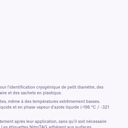
ur l'identification cryogénique de petit diamètre, des
ire et des sachets en plastique.
fixées, même à des températures extrêmement basses.
quide et en phase vapeur d'azote liquide (-196 °C / -321
ment après leur application, sans qu'il soit nécessaire
es. Les étiquettes NitroTAG adhèrent aux surfaces