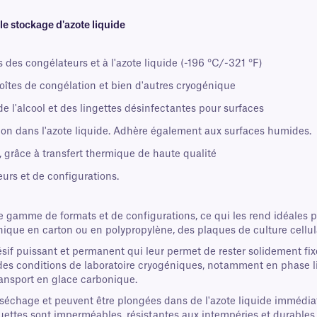
e stockage d'azote liquide
des congélateurs et à l'azote liquide (-196 °C/-321 °F)
boîtes de congélation et bien d'autres cryogénique
e l'alcool et des lingettes désinfectantes pour surfaces
n dans l'azote liquide. Adhère également aux surfaces humides.
, grâce à transfert thermique de haute qualité
urs et de configurations.
 gamme de formats et de configurations, ce qui les rend idéales po
que en carton ou en polypropylène, des plaques de culture cellula
ésif puissant et permanent qui leur permet de rester solidement 
es conditions de laboratoire cryogéniques, notamment en phase li
transport en glace carbonique.
échage et peuvent être plongées dans de l'azote liquide immédiate
étiquettes sont imperméables, résistantes aux intempéries et durabl