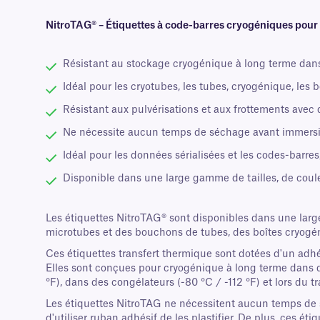
NitroTAG® – Étiquettes à code-barres cryogéniques pour l
Résistant au stockage cryogénique à long terme dans 
Idéal pour les cryotubes, les tubes, cryogénique, les 
Résistant aux pulvérisations et aux frottements avec d
Ne nécessite aucun temps de séchage avant immersio
Idéal pour les données sérialisées et les codes-barres
Disponible dans une large gamme de tailles, de coule
Les étiquettes NitroTAG® sont disponibles dans une large
microtubes et des bouchons de tubes, des boîtes cryogéni
Ces étiquettes transfert thermique sont dotées d'un adh
Elles sont conçues pour cryogénique à long terme dans d
°F), dans des congélateurs (-80 °C / -112 °F) et lors du 
Les étiquettes NitroTAG ne nécessitent aucun temps de s
d'utiliser ruban adhésif de les plastifier. De plus, ces 