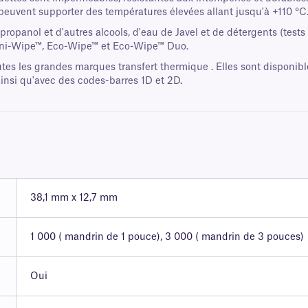
 peuvent supporter des températures élevées allant jusqu'à +110 °C
sopropanol et d'autres alcools, d'eau de Javel et de détergents (tes
 Sani-Wipe™, Eco-Wipe™ et Eco-Wipe™ Duo.
tes les grandes marques transfert thermique . Elles sont disponib
nsi qu'avec des codes-barres 1D et 2D.
38,1 mm x 12,7 mm
1 000 ( mandrin de 1 pouce), 3 000 ( mandrin de 3 pouces)
Oui