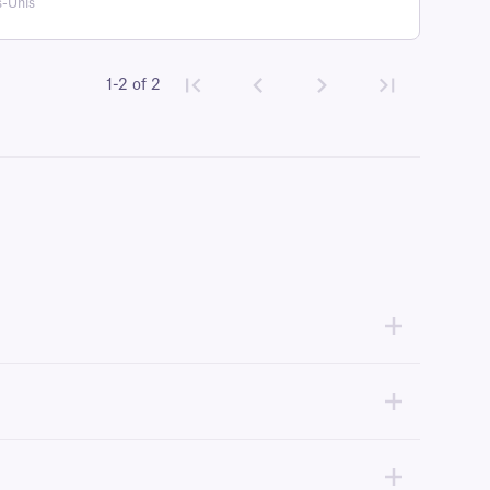
s-Unis
1-2 of 2
itroTAG doivent être imprimées avec un ruban
de classe RR
de même
mmandons
les étiquettes CryoSTUCK®
, une gamme d'étiquettes