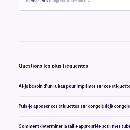
client
Norman Purvis
Angleterre, Royaume-Uni
Questions les plus fréquentes
Ai-je besoin d'un ruban pour imprimer sur ces étiquette
Oui, les étiquettes NitroTAG® sont transfert thermique et nécessiten
largeur ou plus large.
Puis-je apposer ces étiquettes sur congelé déjà congelé
Non, il est préférable d'appliquer les étiquettes NitroTAG à tempér
cryogéniques spécialement conçues à cet effet.
Comment déterminer la taille appropriée pour mes tub