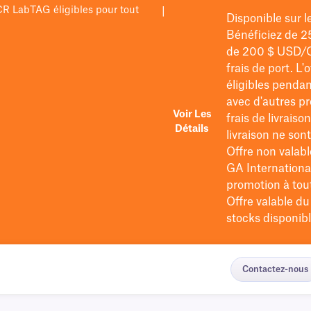
PCR LabTAG éligibles pour tout
|
Disponible sur 
Bénéficiez de 2
de 200 $
USD/
frais de port
. L'
éligibles pendan
avec d'autres pr
Voir Les
frais de livraiso
Détails
livraison ne so
Offre non valabl
GA International
promotion à tout 
Offre valable d
stocks disponibl
Contactez-nous