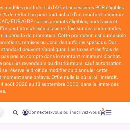
les modèles
produits LabTAG
et accessoires PCR éligibles.
5 % de réduction pour tout achat d'un montant minimum
CAD/EUR/GBP
sur les produits éligibles
, hors taxes et
offre peut être utilisée plusieurs fois sur des commandes
t la période de promotion.
Cette promotion est cumulable
omotions, remises ou accords tarifaires spéciaux.
Des
n standard peuvent s'appliquer. Les taxes et les frais de
nt pas pris en compte dans le montant minimum d'achat.
e pour les revendeurs ou distributeurs, sauf autorisation.
 se réserve le droit de
modifier
ou d’annuler cette
moment sans préavis. Offre nulle là où la loi l’interdit.
u 4 août 2026 au 18 septembre 2026, dans la limite des
es.
0
Connectez-vous ou inscrivez-vous