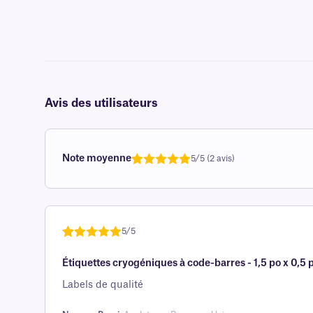
Avis des utilisateurs
Note moyenne
5/5 (2 avis)
Note
1
de 5,0
sur 5
basée sur
avis client
5/5
Noté
une
5
sur
Étiquettes cryogéniques à code-barres - 1,5 po x 0,
5 sur la
base d'
Labels de qualité
évaluation