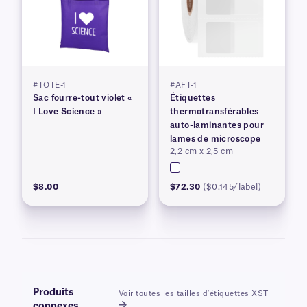
#TOTE-1
#AFT-1
Sac fourre-tout violet «
Étiquettes
I Love Science »
thermotransférables
auto-laminantes pour
lames de microscope
2,2 cm x 2,5 cm
$8.00
$72.30
($0.145/label)
Produits
Voir toutes les tailles d'étiquettes XST
connexes