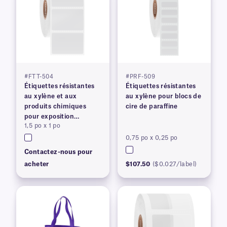
#FTT-504
#PRF-509
Étiquettes résistantes
Étiquettes résistantes
au xylène et aux
au xylène pour blocs de
produits chimiques
cire de paraffine
pour exposition
1,5 po x 1 po
prolongée
0,75 po x 0,25 po
Contactez-nous pour
acheter
$107.50
($0.027/label)