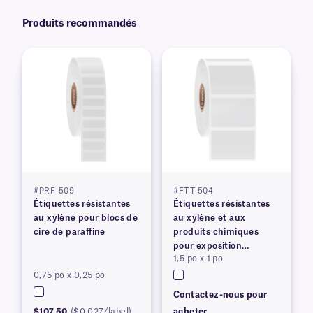
Produits recommandés
#PRF-509
#FTT-504
Étiquettes résistantes
Étiquettes résistantes
au xylène pour blocs de
au xylène et aux
cire de paraffine
produits chimiques
pour exposition
1,5 po x 1 po
prolongée
0,75 po x 0,25 po
Contactez-nous pour
$107.50
($0.027/label)
acheter