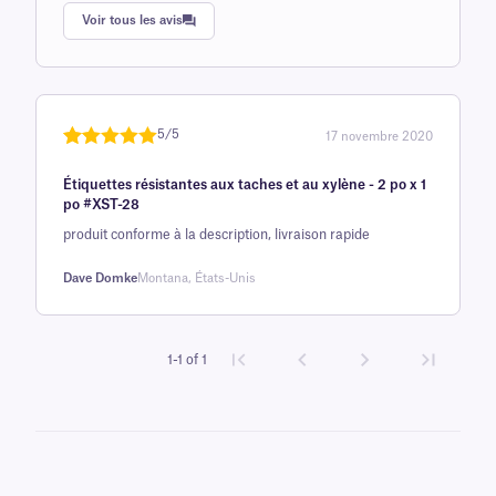
Note
1
de 5,0
Voir tous les avis
sur 5
basée sur
avis client
5/5
17 novembre 2020
Noté
une
5
sur
Étiquettes résistantes aux taches et au xylène - 2 po x 1
5 sur la
po #XST-28
base d'
produit conforme à la description, livraison rapide
évaluation
client
Dave Domke
Montana, États-Unis
1-1 of 1