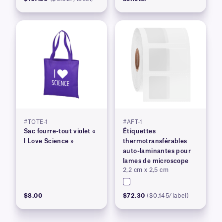
#TOTE-1
#AFT-1
Sac fourre-tout violet «
Étiquettes
I Love Science »
thermotransférables
auto-laminantes pour
lames de microscope
2,2 cm x 2,5 cm
$8.00
$72.30
($0.145/label)