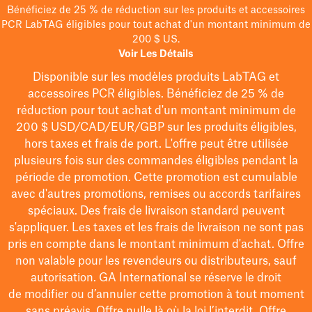
Bénéficiez de 25 % de réduction sur les produits et accessoires
PCR LabTAG éligibles pour tout achat d'un montant minimum de
200 $ US.
Voir Les Détails
Disponible sur les modèles
produits LabTAG
et
accessoires PCR éligibles. Bénéficiez de 25 % de
réduction pour tout achat d'un montant minimum de
200 $
USD/CAD/EUR/GBP
sur les produits éligibles
,
hors taxes et frais de port
. L'offre peut être utilisée
plusieurs fois sur des commandes éligibles pendant la
période de promotion.
Cette promotion est cumulable
avec d'autres promotions, remises ou accords tarifaires
spéciaux.
Des frais de livraison standard peuvent
s'appliquer. Les taxes et les frais de livraison ne sont pas
pris en compte dans le montant minimum d'achat. Offre
non valable pour les revendeurs ou distributeurs, sauf
autorisation. GA International se réserve le droit
de
modifier
ou d’annuler cette promotion à tout moment
sans préavis. Offre nulle là où la loi l’interdit. Offre