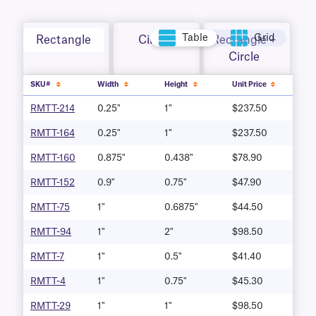
Table
Grid
Rectangle
Circle
Rectangle +
Circle
SKU#
Width
Height
Unit Price
RMTT-214
0.25"
1"
$237.50
RMTT-164
0.25"
1"
$237.50
RMTT-160
0.875"
0.438"
$78.90
RMTT-152
0.9"
0.75"
$47.90
RMTT-75
1"
0.6875"
$44.50
RMTT-94
1"
2"
$98.50
RMTT-7
1"
0.5"
$41.40
RMTT-4
1"
0.75"
$45.30
RMTT-29
1"
1"
$98.50