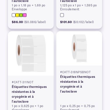
l'autoclave
l'autoclave
1 po x 1,18 po + 1,69 po
1,125 po x 1 po + 1,595 po
Enveloppe
Enroulement
$86.00
($0.086/label)
$101.60
($0.102/label)
#CATT-318NPSBNOT
Étiquettes thermiques
résistantes à la
#CATT-311NOT
cryogénie et à
Étiquettes thermiques
l'autoclave
résistantes à la
cryogénie et à
l'autoclave
1 po x 0,625 po + 1 po
1 po x 0,25 po + 0,75 po