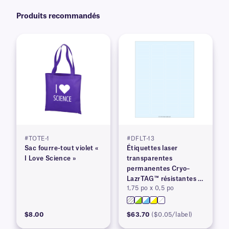
Produits recommandés
#TOTE-1
#DFLT-13
Sac fourre-tout violet «
Étiquettes laser
I Love Science »
transparentes
permanentes Cryo–
LazrTAG™ résistantes à
1,75 po x 0,5 po
la cryogénie et à
l'autoclave
$8.00
$63.70
($0.05/label)