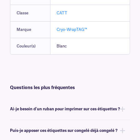
Classe
CATT
Marque
Cryo-WrapTAG™
Couleur(s)
Blanc
Questions les plus fréquentes
Ai-je besoin d'un ruban pour imprimer sur ces étiquettes ?
Oui, transfert thermique Cryo-WrapTAG nécessitant un ruban pour
obtenir une impression correcte, nous recommandons notre ruban à
Puis-je apposer ces étiquettes sur congelé déjà congelé ?
résine
de la gamme RR
, qui doit avoir une largeur identique ou
supérieure.