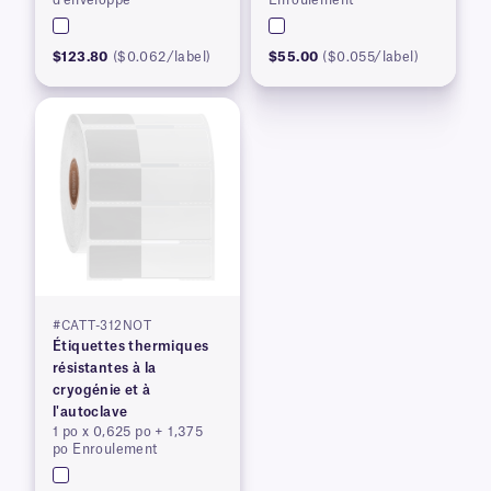
d'enveloppe
Enroulement
$123.80
($0.062/label)
$55.00
($0.055/label)
#CATT-312NOT
Étiquettes thermiques
résistantes à la
cryogénie et à
l'autoclave
1 po x 0,625 po + 1,375
po Enroulement