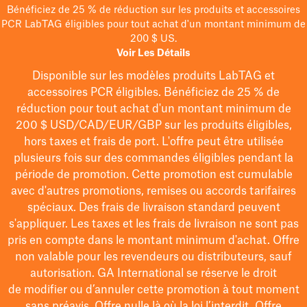
Bénéficiez de 25 % de réduction sur les produits et accessoires
PCR LabTAG éligibles pour tout achat d'un montant minimum de
200 $ US.
Voir Les Détails
Disponible sur les modèles
produits LabTAG
et
accessoires PCR éligibles. Bénéficiez de 25 % de
réduction pour tout achat d'un montant minimum de
200 $
USD/CAD/EUR/GBP
sur les produits éligibles
,
hors taxes et frais de port
. L'offre peut être utilisée
plusieurs fois sur des commandes éligibles pendant la
période de promotion.
Cette promotion est cumulable
avec d'autres promotions, remises ou accords tarifaires
spéciaux.
Des frais de livraison standard peuvent
s'appliquer. Les taxes et les frais de livraison ne sont pas
pris en compte dans le montant minimum d'achat. Offre
non valable pour les revendeurs ou distributeurs, sauf
autorisation. GA International se réserve le droit
de
modifier
ou d’annuler cette promotion à tout moment
sans préavis. Offre nulle là où la loi l’interdit. Offre