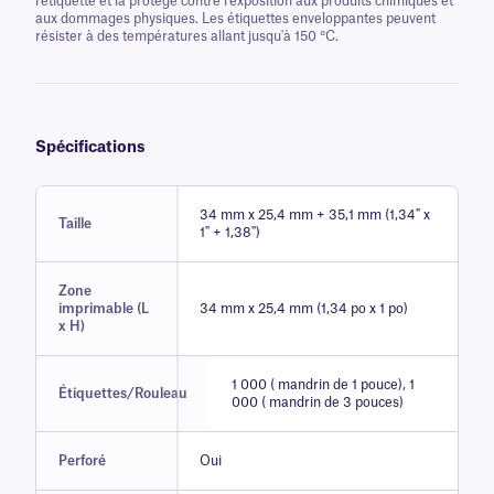
l'étiquette et la protège contre l'exposition aux produits chimiques et
aux dommages physiques. Les étiquettes enveloppantes peuvent
résister à des températures allant jusqu'à 150 °C.
Spécifications
34 mm x 25,4 mm + 35,1 mm (1,34" x
Taille
1" + 1,38")
Zone
imprimable (L
34 mm x 25,4 mm (1,34 po x 1 po)
x H)
1 000 ( mandrin de 1 pouce), 1
Étiquettes/Rouleau
000 ( mandrin de 3 pouces)
Perforé
Oui