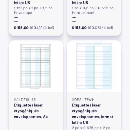
lettre US
lettre US
1,125 po x 1 po + 1,5 po
1 po x 0,6 po + 0,625 po
Enveloppe
Enroulement
$155.00
($0.129/label)
$155.00
($0.061/label)
#A4DFSL-65
#DFSL-77WH
Étiquettes laser
Étiquettes laser
cryogéniques
cryogéniques
enveloppantes, A4
enveloppantes, format
lettre US
2 po x 0,625 po + 2 po