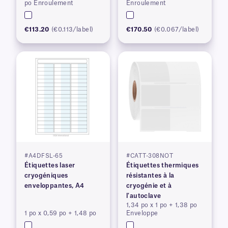
po Enroulement
Enroulement
€113.20
(€0.113/label)
€170.50
(€0.067/label)
#A4DFSL-65
#CATT-308NOT
Étiquettes laser
Étiquettes thermiques
cryogéniques
résistantes à la
enveloppantes, A4
cryogénie et à
l'autoclave
1,34 po x 1 po + 1,38 po
1 po x 0,59 po + 1,48 po
Enveloppe