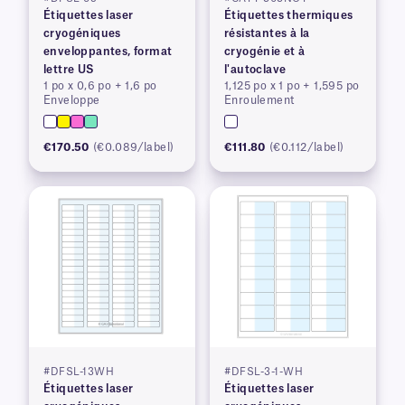
Étiquettes laser
Étiquettes thermiques
cryogéniques
résistantes à la
enveloppantes, format
cryogénie et à
lettre US
l'autoclave
1 po x 0,6 po + 1,6 po
1,125 po x 1 po + 1,595 po
Enveloppe
Enroulement
€170.50
(€0.089/label)
€111.80
(€0.112/label)
#DFSL-13WH
#DFSL-3-1-WH
Étiquettes laser
Étiquettes laser