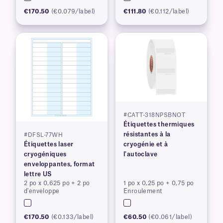
€170.50
(€0.079/label)
€111.80
(€0.112/label)
#CATT-318NPSBNOT
Étiquettes thermiques
résistantes à la
#DFSL-77WH
Étiquettes laser
cryogénie et à
cryogéniques
l'autoclave
enveloppantes, format
lettre US
2 po x 0,625 po + 2 po
1 po x 0,25 po + 0,75 po
d'enveloppe
Enroulement
€170.50
(€0.133/label)
€60.50
(€0.061/label)