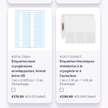
#DFSL-75WH
#CATT-321NOT
Étiquettes laser
Étiquettes thermiques
cryogéniques
résistantes à la
enveloppantes, format
cryogénie et à
lettre US
l'autoclave
1 po x 0,625 po + 2 po
1 po x 1,18 po + 1,69 po
d'enveloppe
Enveloppe
€170.50
(€0.133/label)
€280.90
(€0.094/label)