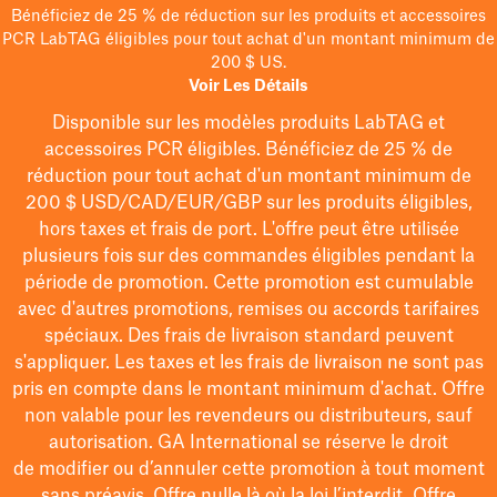
Bénéficiez de 25 % de réduction sur les produits et accessoires
PCR LabTAG éligibles pour tout achat d'un montant minimum de
200 $ US.
Voir Les Détails
Disponible sur les modèles
produits LabTAG
et
accessoires PCR éligibles. Bénéficiez de 25 % de
réduction pour tout achat d'un montant minimum de
200 $
USD/CAD/EUR/GBP
sur les produits éligibles
,
hors taxes et frais de port
. L'offre peut être utilisée
plusieurs fois sur des commandes éligibles pendant la
période de promotion.
Cette promotion est cumulable
avec d'autres promotions, remises ou accords tarifaires
spéciaux.
Des frais de livraison standard peuvent
s'appliquer. Les taxes et les frais de livraison ne sont pas
pris en compte dans le montant minimum d'achat. Offre
non valable pour les revendeurs ou distributeurs, sauf
autorisation. GA International se réserve le droit
de
modifier
ou d’annuler cette promotion à tout moment
sans préavis. Offre nulle là où la loi l’interdit. Offre