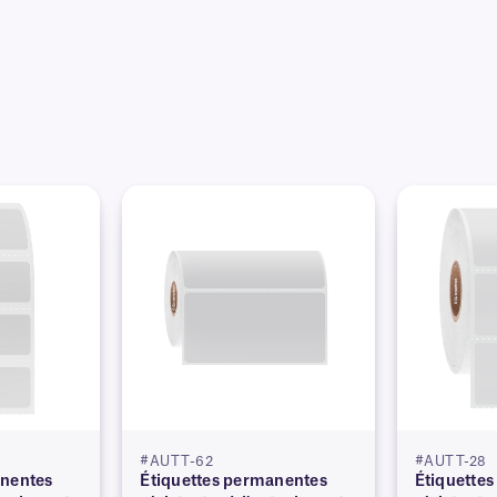
mma (testée jusqu'à 50 KGy), l'eau bouillante
l'oxyde d'éthylène.
#AUTT-62
#AUTT-28
anentes
Étiquettes permanentes
Étiquette