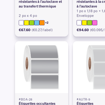
résistantes à l'autoclave et
résistantes à la c
au transfert thermique
à l'autoclave
1 po x 1,18 po + 1
2 po x 4 po
Enveloppe
+2
€67.60
(€0.27/label)
€94.60
(€0.095/
#BOA-28
#AUTR-9
Étiquettes occultantes
Étiquettes