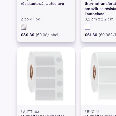
résistantes à l'autoclave
thermotransféra
amovibles résist
l'autoclave
2 po x 1 po
3,2 cm x 2,2 cm
€80.30
(€0.08/label)
€61.60
(€0.062/l
#AUTT-103
#BUC-28