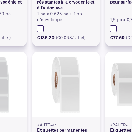
ryogénie et
résistantes à la cryogénie et
pour surfa
à l'autoclave
,69 po
1 po x 0,625 po + 1 po
d'enveloppe
1,5 po x 0,
label)
€136.20
(€0.068/label)
€77.60
(€
#AUTT-94
#PAUTR-6
Étiquettes permanentes
Étiquettes