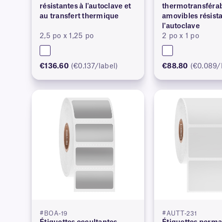
résistantes à l'autoclave et
thermotransféra
au transfert thermique
amovibles résist
l'autoclave
2,5 po x 1,25 po
2 po x 1 po
€136.60
(€0.137/label)
€88.80
(€0.089/
#BOA-19
#AUTT-231