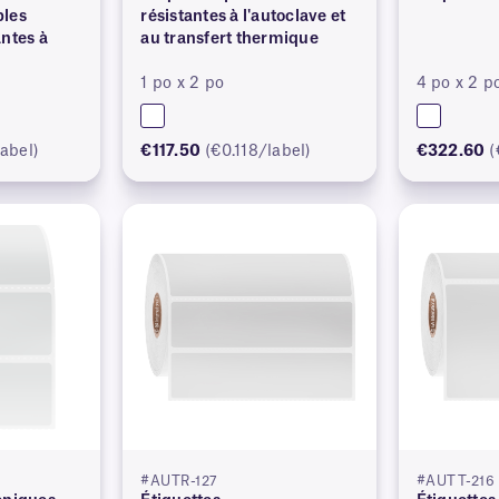
bles
résistantes à l'autoclave et
antes à
au transfert thermique
1 po x 2 po
4 po x 2 p
abel)
€117.50
(€0.118/label)
€322.60
(
#AUTR-127
#AUTT-216