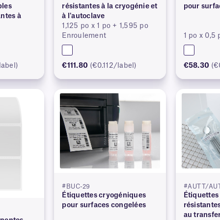
bles
résistantes à la cryogénie et
pour surfa
antes à
à l'autoclave
1,125 po x 1 po + 1,595 po
Enroulement
1 po x 0,5 
label)
€111.80
(€0.112/label)
€58.30
(€
#BUC-29
#AUTT/AU
Étiquettes cryogéniques
Étiquette
pour surfaces congelées
résistantes
au transfe