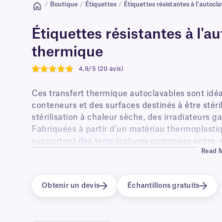
/
Boutique
/
Étiquettes
/
Étiquettes résistantes à l'autocl
Étiquettes résistantes à l'au
thermique
4,9/5 (20 avis)
4.9
Ces transfert thermique autoclavables sont idéal
conteneurs et des surfaces destinés à être stéri
stérilisation à chaleur sèche, des irradiateurs
Fabriquées à partir d'un matériau thermoplastiq
supportent des températures comprises entre -6
Read 
être appliquées sur des surfaces en plastique, e
des instruments et plateaux chirurgicaux, des s
des articles en plastique, de la verrerie, des em
Obtenir un devis
Échantillons gratuits
stérilisation Genesis™, et bien plus encore.
Imperméables, résistants aux intempéries et à l'u
cycles d'autoclavage (à 121 °C et 17 psi de press