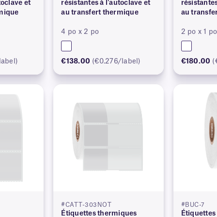
toclave et
résistantes à l'autoclave et
résistantes
rmique
au transfert thermique
au transfe
4 po x 2 po
2 po x 1 p
label)
€138.00
(€0.276/label)
€180.00
(
#CATT-303NOT
#BUC-7
Étiquettes thermiques
Étiquettes