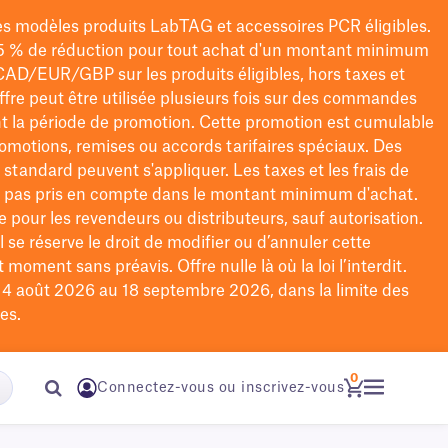
les modèles
produits LabTAG
et accessoires PCR éligibles.
5 % de réduction pour tout achat d'un montant minimum
CAD/EUR/GBP
sur les produits éligibles
, hors taxes et
offre peut être utilisée plusieurs fois sur des commandes
t la période de promotion.
Cette promotion est cumulable
omotions, remises ou accords tarifaires spéciaux.
Des
n standard peuvent s'appliquer. Les taxes et les frais de
nt pas pris en compte dans le montant minimum d'achat.
e pour les revendeurs ou distributeurs, sauf autorisation.
 se réserve le droit de
modifier
ou d’annuler cette
moment sans préavis. Offre nulle là où la loi l’interdit.
u 4 août 2026 au 18 septembre 2026, dans la limite des
es.
0
Connectez-vous ou inscrivez-vous