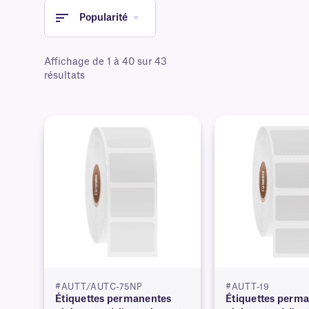
chaleur sèche (jusqu'à 150 °C), l'irradiation ga
Popularité
(100 °C pendant 5 minutes) et la stérilisation à 
Affichage de 1 à 40 sur 43
résultats
#AUTT/AUTC-75NP
#AUTT-19
Étiquettes permanentes
Étiquettes perm