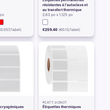
Étiquettes permanentes
résistantes à l'autoclave et
au transfert thermique
 po
2,63 po x 1,125 po
€0.057/label)
€259.40
(€0.13/label)
#CATT-312NOT
 cryogéniques
Étiquettes thermiques