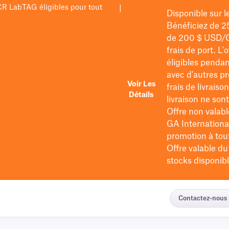
PCR LabTAG éligibles pour tout
|
Disponible sur 
Bénéficiez de 2
de 200 $
USD/
frais de port
. L'
éligibles pendan
avec d'autres pr
Voir Les
frais de livraiso
Détails
livraison ne so
Offre non valabl
GA International
promotion à tout 
Offre valable d
stocks disponibl
Contactez-nous