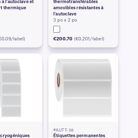
 à l'autoclave et
thermotransférables
rt thermique
amovibles résistantes à
l'autoclave
o
3 po x 2 po
€0.09/label)
€200.70
(€0.201/label)
#AUTT-36
 cryogéniques
Étiquettes permanentes