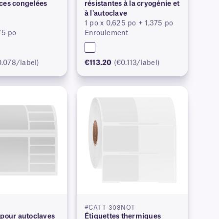
ces congelées
résistantes à la cryogénie et
à l'autoclave
1 po x 0,625 po + 1,375 po
75 po
Enroulement
0.078/label)
€113.20
(€0.113/label)
#CATT-308NOT
 pour autoclaves
Étiquettes thermiques