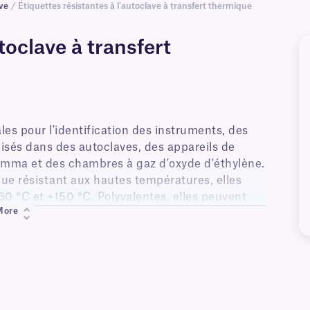
ave
/ Étiquettes résistantes à l'autoclave à transfert thermique
toclave à transfert
es pour l'identification des instruments, des
lisés dans des autoclaves, des appareils de
 gamma et des chambres à gaz d'oxyde d'éthylène.
ue résistant aux hautes températures, elles
0 °C et +150 °C. Polyvalentes, elles peuvent
More
n verre et en métal. Idéales pour l'étiquetage
urfaces en acier inoxydable et en aluminium,
ballages à double blister, des conteneurs de
sure, ils ont été testés pour résister à 20
ion pendant 20 minutes), à la stérilisation à