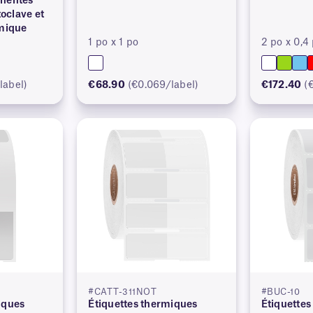
anentes
toclave et
rmique
1 po x 1 po
2 po x 0,4
label)
€68.90
(€0.069/label)
€172.40
(
#CATT-311NOT
#BUC-10
iques
Étiquettes thermiques
Étiquettes