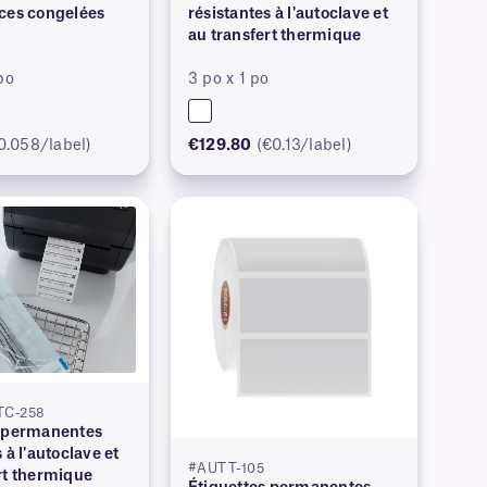
ces congelées
résistantes à l'autoclave et
au transfert thermique
po
3 po x 1 po
0.058/label)
€129.80
(€0.13/label)
TC-258
s permanentes
 à l'autoclave et
#AUTT-105
rt thermique