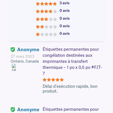
3 avis
5
0 avis
4
0 avis
3
0 avis
2
0 avis
1
Anonyme
Étiquettes permanentes pour
congélation destinées aux
27 mars 2023
imprimantes à transfert
Ontario, Canada
thermique – 1 po x 0,5 po #FJT-
7
5
Délai d'exécution rapide, bon
produit.
Anonyme
Étiquettes permanentes pour