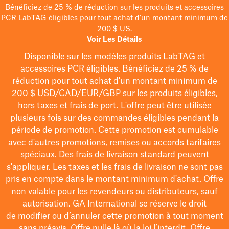
Bénéficiez de 25 % de réduction sur les produits et accessoires
PCR LabTAG éligibles pour tout achat d'un montant minimum de
200 $ US.
Voir Les Détails
Disponible sur les modèles
produits LabTAG
et
accessoires PCR éligibles. Bénéficiez de 25 % de
réduction pour tout achat d'un montant minimum de
200 $
USD/CAD/EUR/GBP
sur les produits éligibles
,
hors taxes et frais de port
. L'offre peut être utilisée
plusieurs fois sur des commandes éligibles pendant la
période de promotion.
Cette promotion est cumulable
avec d'autres promotions, remises ou accords tarifaires
spéciaux.
Des frais de livraison standard peuvent
s'appliquer. Les taxes et les frais de livraison ne sont pas
pris en compte dans le montant minimum d'achat. Offre
non valable pour les revendeurs ou distributeurs, sauf
autorisation. GA International se réserve le droit
de
modifier
ou d’annuler cette promotion à tout moment
sans préavis. Offre nulle là où la loi l’interdit. Offre