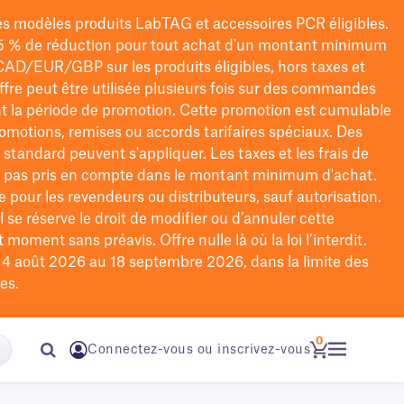
les modèles
produits LabTAG
et accessoires PCR éligibles.
5 % de réduction pour tout achat d'un montant minimum
CAD/EUR/GBP
sur les produits éligibles
, hors taxes et
offre peut être utilisée plusieurs fois sur des commandes
t la période de promotion.
Cette promotion est cumulable
omotions, remises ou accords tarifaires spéciaux.
Des
n standard peuvent s'appliquer. Les taxes et les frais de
nt pas pris en compte dans le montant minimum d'achat.
e pour les revendeurs ou distributeurs, sauf autorisation.
 se réserve le droit de
modifier
ou d’annuler cette
moment sans préavis. Offre nulle là où la loi l’interdit.
u 4 août 2026 au 18 septembre 2026, dans la limite des
es.
0
Connectez-vous ou inscrivez-vous