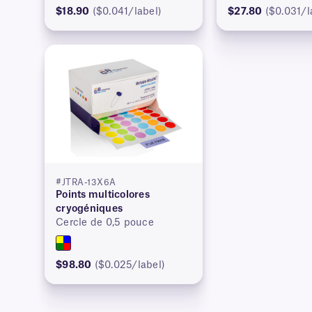
$18.90
($0.041/label)
$27.80
($0.031/l
#JTRA-13X6A
Points multicolores
cryogéniques
Cercle de 0,5 pouce
$98.80
($0.025/label)