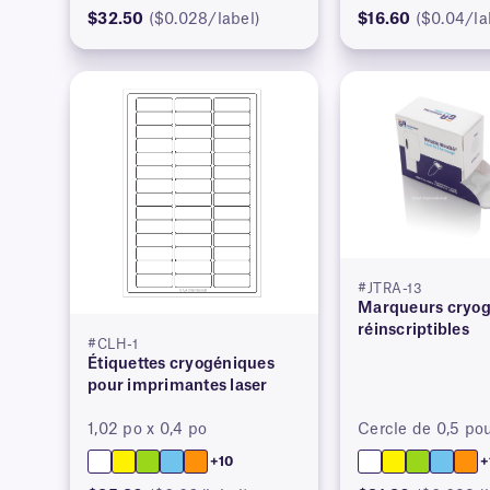
$32.50
($0.028/label)
$16.60
($0.04/la
#JTRA-13
Marqueurs cryo
réinscriptibles
#CLH-1
Étiquettes cryogéniques
pour imprimantes laser
1,02 po x 0,4 po
Cercle de 0,5 po
+10
+