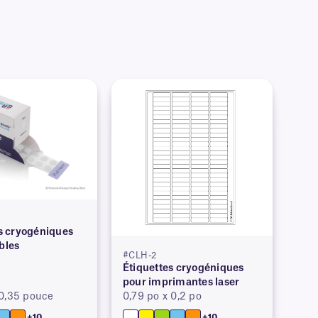
 cryogéniques
ibles
#CLH-2
Étiquettes cryogéniques
pour imprimantes laser
 0,35 pouce
0,79 po x 0,2 po
+10
+10