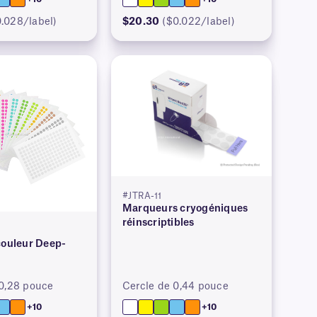
0.028/label)
$20.30
($0.022/label)
#JTRA-11
Marqueurs cryogéniques
réinscriptibles
couleur Deep-
 0,28 pouce
Cercle de 0,44 pouce
+10
+10