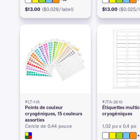
$13.00
($0.028/label)
$13.00
($0.025/l
#LT-11A
#JTA-2610
Points de couleur
Étiquettes multic
cryogéniques, 15 couleurs
cryogéniques
assorties
Cercle de 0,44 pouce
1,02 po x 0,4 po
+