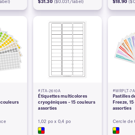
abel)
$31.30
($0.031/label)
$18.90
($0
#JTA-2610A
#WRPLT-7
r
Étiquettes multicolores
Pastilles 
 couleurs
cryogéniques – 15 couleurs
Freeze, 15
assorties
assorties
uce
1,02 po x 0,4 po
Cercle de