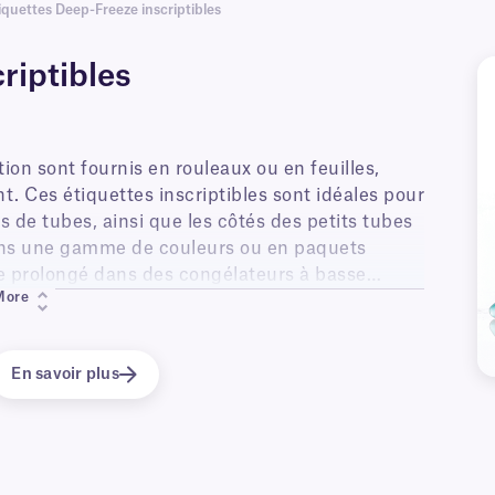
iquettes Deep-Freeze inscriptibles
riptibles
ion sont fournis en rouleaux ou en feuilles,
nt. Ces étiquettes inscriptibles sont idéales pour
s de tubes, ainsi que les côtés des petits tubes
dans une gamme de couleurs ou en paquets
ge prolongé dans des congélateurs à basse
More
C/-112 °F), à la réfrigération et au transport
également à des applications générales et
 °C.
En savoir plus