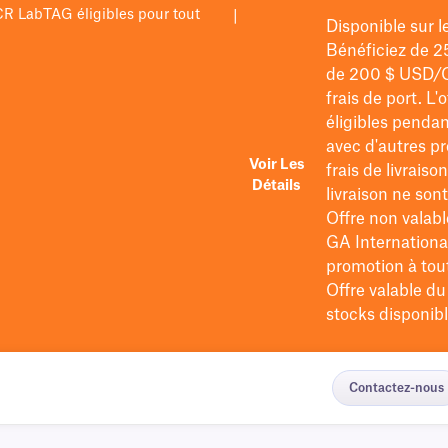
PCR LabTAG éligibles pour tout
|
Disponible sur 
Bénéficiez de 2
de 200 $
USD/
frais de port
. L'
éligibles pendan
avec d'autres pr
Voir Les
frais de livraiso
Détails
livraison ne so
Offre non valabl
GA International
promotion à tout 
Offre valable d
stocks disponibl
Contactez-nous