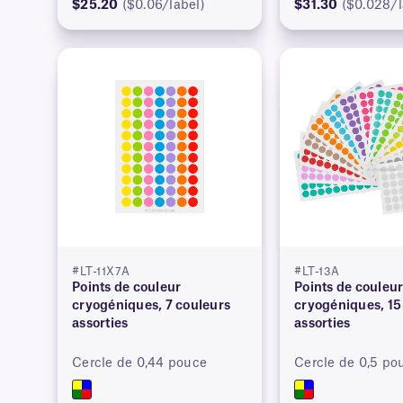
$25.20
($0.06/label)
$31.30
($0.028/l
#LT-11X7A
#LT-13A
Points de couleur
Points de couleu
cryogéniques, 7 couleurs
cryogéniques, 15
assorties
assorties
Cercle de 0,44 pouce
Cercle de 0,5 po