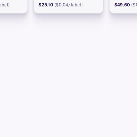
abel)
$25.10
($0.04/label)
$49.60
($