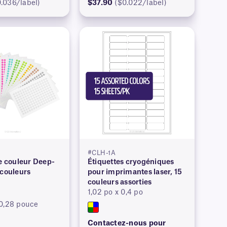
.036/label)
$37.90
($0.022/label)
A
#CLH-1A
de couleur Deep-
Étiquettes cryogéniques
 couleurs
pour imprimantes laser, 15
couleurs assorties
1,02 po x 0,4 po
 0,28 pouce
Contactez-nous pour