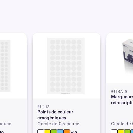
#JTRA-9
Marqueurs
réinscript
#LT-13
r
Points de couleur
cryogéniques
 pouce
Cercle de 0,5 pouce
Cercle de
10
+10