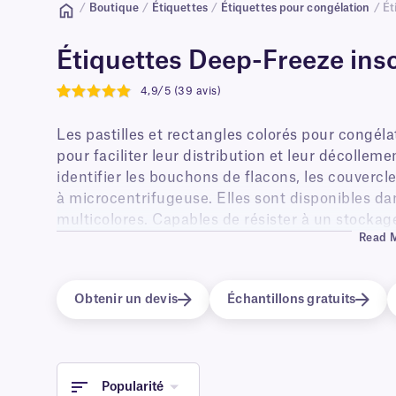
/
Boutique
/
Étiquettes
/
Étiquettes pour congélation
/ Ét
Étiquettes Deep-Freeze insc
4,9/5 (39 avis)
4.9
Les pastilles et rectangles colorés pour congélat
pour faciliter leur distribution et leur décolleme
identifier les bouchons de flacons, les couvercle
à microcentrifugeuse. Elles sont disponibles 
multicolores. Capables de résister à un stocka
Read 
température (-20 °C/-4 °F ; -40 °C/-40 °F ; -80 °
dans de la glace carbonique, elles conviennent 
résistent à des températures allant jusqu'à +110
Obtenir un devis
Échantillons gratuits
Popularité