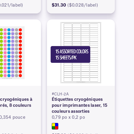
.021/label)
$31.30
($0.028/label)
#CLH-2A
 cryogéniques à
Étiquettes cryogéniques
orés, 8 couleurs
pour imprimantes laser, 15
couleurs assorties
 0,354 pouce
0,79 po x 0,2 po