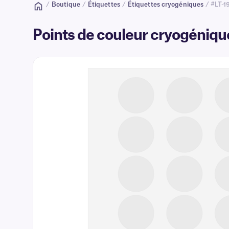
/
Boutique
/
Étiquettes
/
Étiquettes cryogéniques
/ #LT-1
Points de couleur cryogénique