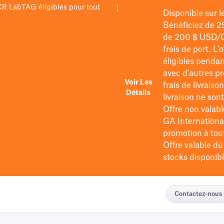
PCR LabTAG éligibles pour tout
|
Disponible sur 
Bénéficiez de 2
de 200 $
USD/
frais de port
. L'
éligibles pendan
avec d'autres pr
Voir Les
frais de livraiso
Détails
livraison ne so
Offre non valabl
GA International
promotion à tout 
Offre valable d
stocks disponibl
Contactez-nous