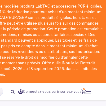
les modèles
produits LabTAG
et accessoires PCR éligibles.
5 % de réduction pour tout achat d'un montant minimum
CAD/EUR/GBP
sur les produits éligibles
, hors taxes et
offre peut être utilisée plusieurs fois sur des commandes
t la période de promotion.
Cette promotion est cumulable
omotions, remises ou accords tarifaires spéciaux.
Des
n standard peuvent s'appliquer. Les taxes et les frais de
nt pas pris en compte dans le montant minimum d'achat.
e pour les revendeurs ou distributeurs, sauf autorisation.
 se réserve le droit de
modifier
ou d’annuler cette
moment sans préavis. Offre nulle là où la loi l’interdit.
u 4 août 2026 au 18 septembre 2026, dans la limite des
es.
0
Connectez-vous ou inscrivez-vous