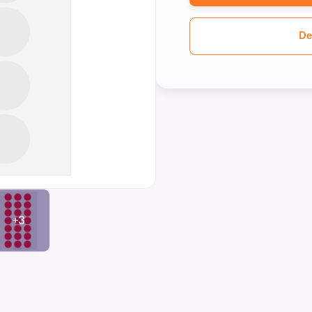
De
+3