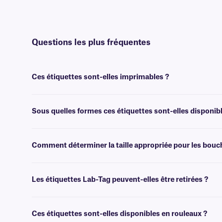
Questions les plus fréquentes
Ces étiquettes sont-elles imprimables ?
Non, les étiquettes Lab-Tag sont conçues pour être inscriptibles et n
Sous quelles formes ces étiquettes sont-elles disponib
Nos étiquettes Lab-Tag réinscriptibles sont disponibles sous forme de
Comment déterminer la taille appropriée pour les bouc
Veuillez consulter notre
guide
pratique
des tailles
, où vous trouver
Les étiquettes Lab-Tag peuvent-elles être retirées ?
Non, cryogénique et les rectangles cryogénique Lab-Tag sont recouve
Ces étiquettes sont-elles disponibles en rouleaux ?