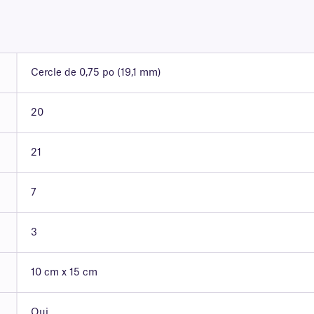
Cercle de 0,75 po (19,1 mm)
20
21
7
3
10 cm x 15 cm
Oui