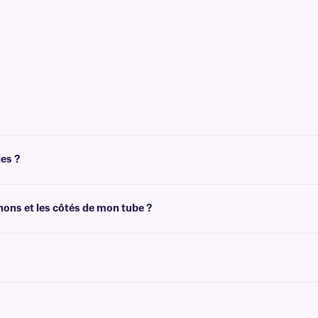
e sont pas compatibles avec les imprimantes d'étiquettes. Elles peuvent être inscr
les ?
 pastilles et de rectangles cryogénique . Pour d'autres formes, tailles et configu
hons et les côtés de mon tube ?
ez des recommandations pour les tailles de flacons/tubes les plus courantes.
rts d'un adhésif permanent qui n'est pas conçu pour être retiré facilement.