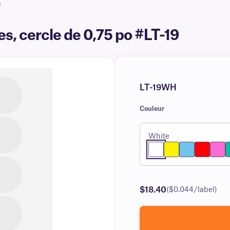
9
s, cercle de 0,75 po #LT-19
LT-19WH
Couleur
White
$18.40
($0.044/label)