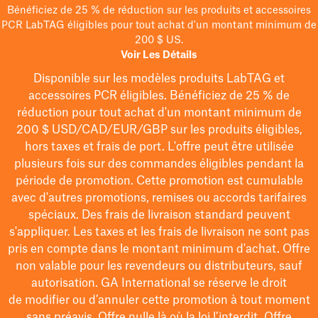
Bénéficiez de 25 % de réduction sur les produits et accessoires
PCR LabTAG éligibles pour tout achat d'un montant minimum de
200 $ US.
Voir Les Détails
Disponible sur les modèles
produits LabTAG
et
accessoires PCR éligibles. Bénéficiez de 25 % de
réduction pour tout achat d'un montant minimum de
200 $
USD/CAD/EUR/GBP
sur les produits éligibles
,
hors taxes et frais de port
. L'offre peut être utilisée
plusieurs fois sur des commandes éligibles pendant la
période de promotion.
Cette promotion est cumulable
avec d'autres promotions, remises ou accords tarifaires
spéciaux.
Des frais de livraison standard peuvent
s'appliquer. Les taxes et les frais de livraison ne sont pas
pris en compte dans le montant minimum d'achat. Offre
non valable pour les revendeurs ou distributeurs, sauf
autorisation. GA International se réserve le droit
de
modifier
ou d’annuler cette promotion à tout moment
sans préavis. Offre nulle là où la loi l’interdit. Offre