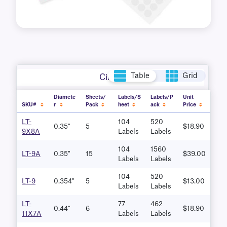
Table
Grid
Circle
Diamete
Sheets/
Labels/S
Labels/P
Unit
SKU#
r
Pack
heet
ack
Price
LT-
104
520
0.35"
5
$18.90
9X8A
Labels
Labels
104
1560
LT-9A
0.35"
15
$39.00
Labels
Labels
104
520
LT-9
0.354"
5
$13.00
Labels
Labels
LT-
77
462
0.44"
6
$18.90
11X7A
Labels
Labels