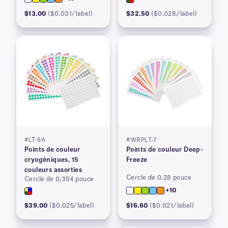
$13.00
($0.031/label)
$32.50
($0.028/label)
#LT-9A
#WRPLT-7
Points de couleur
Points de couleur Deep-
cryogéniques, 15
Freeze
couleurs assorties
Cercle de 0,28 pouce
Cercle de 0,354 pouce
+10
$39.00
($0.025/label)
$16.60
($0.021/label)