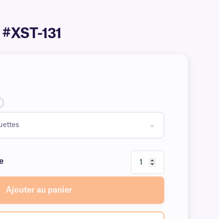
o #XST-131
e
Ajouter au panier