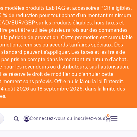
les modèles
produits LabTAG
et accessoires PCR éligibles.
5 % de réduction pour tout achat d'un montant minimum
CAD/EUR/GBP
sur les produits éligibles
, hors taxes et
offre peut être utilisée plusieurs fois sur des commandes
t la période de promotion.
Cette promotion est cumulable
omotions, remises ou accords tarifaires spéciaux.
Des
n standard peuvent s'appliquer. Les taxes et les frais de
nt pas pris en compte dans le montant minimum d'achat.
e pour les revendeurs ou distributeurs, sauf autorisation.
 se réserve le droit de
modifier
ou d’annuler cette
moment sans préavis. Offre nulle là où la loi l’interdit.
u 4 août 2026 au 18 septembre 2026, dans la limite des
es.
0
Connectez-vous ou inscrivez-vous