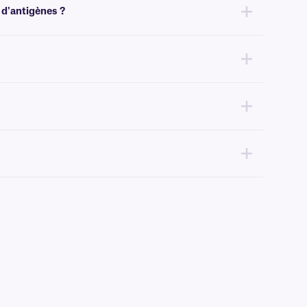
 d'antigènes ?
ées et aux tampons acides/basiques, nous recommandons nos
insérer des éléments graphiques dans le gabarit pour faciliter
 informations variables ou sérialisées provenant d'une base de
s ThinPrep®, les flacons ThinPrep® et les tubes Aptima®. Veuillez