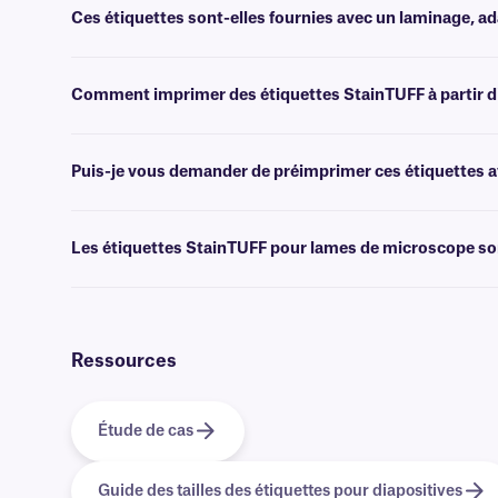
XyliTRANS
.
Ces étiquettes sont-elles fournies avec un laminage, a
Non, StainTUFF n'est pas proposé avec un laminage. Pour les étiqu
étiquettes
de classe AFT
.
Comment imprimer des étiquettes StainTUFF à partir d
Les logiciels
de création de codes-barres ou d'étiquettes permettent 
l'impression.
Puis-je vous demander de préimprimer ces étiquettes av
Oui, nous pouvons fournir nos étiquettes résistantes aux produits c
données. En savoir plus sur nos options
d'impression personnalisé
Les étiquettes StainTUFF pour lames de microscope son
Oui, nous proposons des étiquettes entièrement compatibles avec les 
contacter notre équipe d'assistance ou consulter notre
page Hologi
Ressources
Étude de cas
Guide des tailles des étiquettes pour diapositives