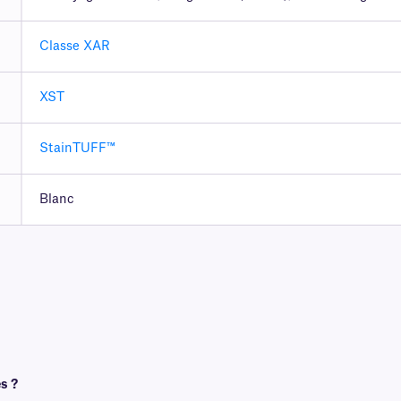
Classe XAR
XST
StainTUFF™
Blanc
s ?