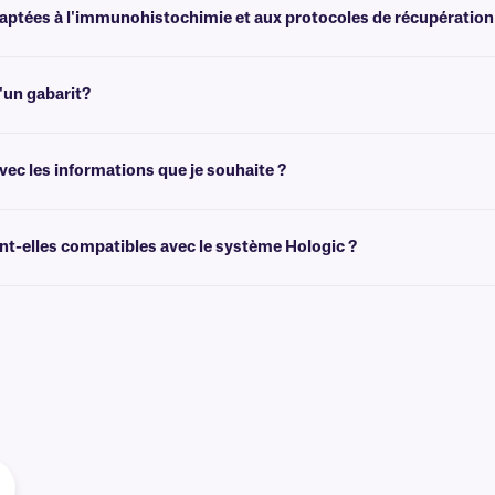
daptées à l'immunohistochimie et aux protocoles de récupération
ettes laminées pour lames de microscope, qui résistent aux températures élev
'un gabarit?
de créer des modèles adaptés à la taille de vos étiquettes. Vous pouvez ensuite 
ec les informations que je souhaite ?
himiques préimprimées avec des graphiques et des logos en couleur, ainsi que des
es
.
t-elles compatibles avec le système Hologic ?
systèmes Hologic et sommes le fournisseur privilégié d'étiquettes pour les lame
c
.