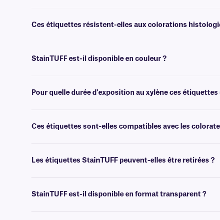
Oui, les étiquettes StainTUFF sont transfert thermique et nécessiten
xylène et aux solvants, de largeur identique ou supérieure.
Ces étiquettes résistent-elles aux colorations histolog
Oui, les étiquettes StainTUFF ont une finition très brillante qui repou
StainTUFF est-il disponible en couleur ?
Non, StainTUFF n'est pas disponible en couleur. Pour les étiquettes 
Pour quelle durée d'exposition au xylène ces étiquettes 
StainTUFF a été testé et peut résister à une immersion dans le xy
™.
Ces étiquettes sont-elles compatibles avec les colora
Oui, nos étiquettes StainTUFF sont compatibles avec les automates de
Les étiquettes StainTUFF peuvent-elles être retirées ?
Non, les étiquettes StainTUFF sont dotées d'un adhésif permanent rés
StainTUFF est-il disponible en format transparent ?
Non, StainTUFF n'est pas disponible en format transparent. Pour le