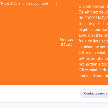
PCR LabTAG éligibles pour tout
|
Disponible sur 
Bénéficiez de 2
de 200 $
USD/
frais de port
. L'
éligibles pendan
avec d'autres pr
Voir Les
frais de livraiso
Détails
livraison ne so
Offre non valabl
GA International
promotion à tout 
Offre valable d
stocks disponibl
Contactez-nous