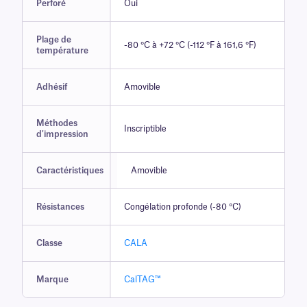
Perforé
Oui
Plage de
-80 °C à +72 °C (-112 °F à 161,6 °F)
température
Adhésif
Amovible
Méthodes
Inscriptible
d'impression
Caractéristiques
Amovible
Résistances
Congélation profonde (-80 °C)
Classe
CALA
Marque
CalTAG™