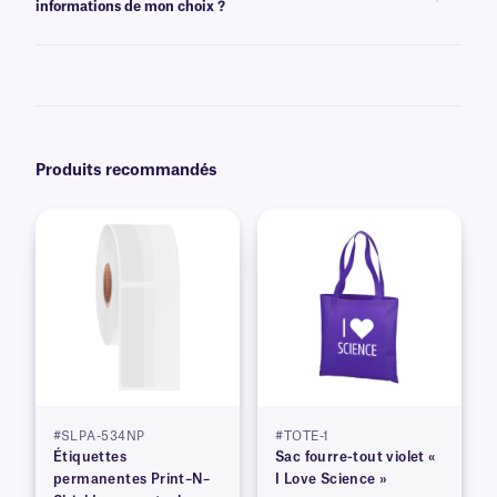
informations de mon choix ?
Oui, nous pouvons fournir nos étiquettes CalTAG préimprimées avec des
graphiques et des logos en couleur, ainsi que du texte unique, afin de
répondre exactement à vos spécifications. Découvrez nos options
d'impression personnalisées
.
Produits recommandés
#SLPA-534NP
#TOTE-1
Étiquettes
Sac fourre-tout violet «
permanentes Print–N–
I Love Science »