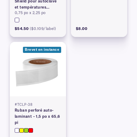
Shield pour autoclave
et températures
0,75 po x 2,25 po
élevées
$54.50
($0.109/label)
$8.00
Brevet en instance
#TCLP-38
Ruban perforé auto-
laminant – 1,5 po x 65,6
pi