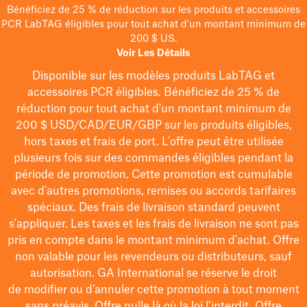
Bénéficiez de 25 % de réduction sur les produits et accessoires
PCR LabTAG éligibles pour tout achat d'un montant minimum de
200 $ US.
Voir Les Détails
Disponible sur les modèles
produits LabTAG
et
accessoires PCR éligibles. Bénéficiez de 25 % de
réduction pour tout achat d'un montant minimum de
200 $
USD/CAD/EUR/GBP
sur les produits éligibles
,
hors taxes et frais de port
. L'offre peut être utilisée
plusieurs fois sur des commandes éligibles pendant la
période de promotion.
Cette promotion est cumulable
avec d'autres promotions, remises ou accords tarifaires
spéciaux.
Des frais de livraison standard peuvent
s'appliquer. Les taxes et les frais de livraison ne sont pas
pris en compte dans le montant minimum d'achat. Offre
non valable pour les revendeurs ou distributeurs, sauf
autorisation. GA International se réserve le droit
de
modifier
ou d’annuler cette promotion à tout moment
sans préavis. Offre nulle là où la loi l’interdit. Offre