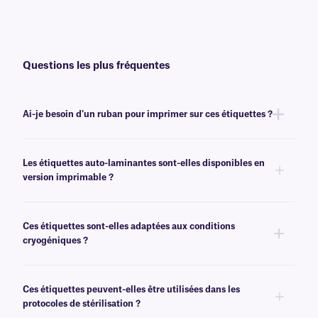
Questions les plus fréquentes
Ai-je besoin d'un ruban pour imprimer sur ces étiquettes ?
CalTAG™
Non, les étiquettes auto-laminantes
sont inscriptibles.
Les étiquettes auto-laminantes sont-elles disponibles en
version imprimable ?
Oui, nous proposons également des étiquettes auto-laminantes en
version imprimable, sous notre marque
Print-N-Shield
™.
Ces étiquettes sont-elles adaptées aux conditions
cryogéniques ?
Non, les étiquettes CalTAG résistent aux températures de congélation
(-80 °C), mais ne sont pas recommandées pour les environnements
Ces étiquettes peuvent-elles être utilisées dans les
cryogéniques. Pour transfert thermique destinées à un usage
protocoles de stérilisation ?
cryogénique, nous vous recommandons nos étiquettes
NitroTAG®.