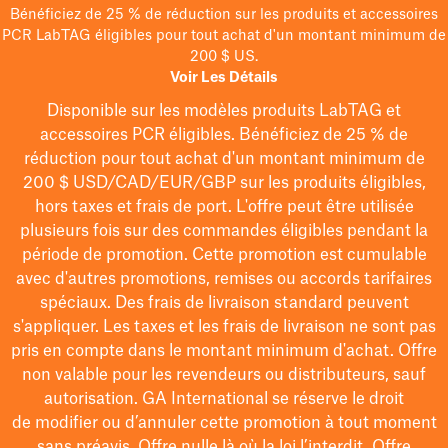
Bénéficiez de 25 % de réduction sur les produits et accessoires
PCR LabTAG éligibles pour tout achat d'un montant minimum de
200 $ US.
Voir Les Détails
Disponible sur les modèles
produits LabTAG
et
accessoires PCR éligibles. Bénéficiez de 25 % de
réduction pour tout achat d'un montant minimum de
200 $
USD/CAD/EUR/GBP
sur les produits éligibles
,
hors taxes et frais de port
. L'offre peut être utilisée
plusieurs fois sur des commandes éligibles pendant la
période de promotion.
Cette promotion est cumulable
avec d'autres promotions, remises ou accords tarifaires
spéciaux.
Des frais de livraison standard peuvent
s'appliquer. Les taxes et les frais de livraison ne sont pas
pris en compte dans le montant minimum d'achat. Offre
non valable pour les revendeurs ou distributeurs, sauf
autorisation. GA International se réserve le droit
de
modifier
ou d’annuler cette promotion à tout moment
sans préavis. Offre nulle là où la loi l’interdit. Offre