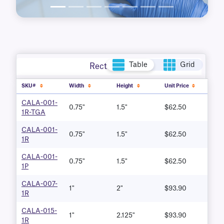
Table
Grid
Rectangle
SKU#
Width
Height
Unit Price
CALA-001-
0.75"
1.5"
$62.50
1R-TGA
CALA-001-
0.75"
1.5"
$62.50
1R
CALA-001-
0.75"
1.5"
$62.50
1P
CALA-007-
1"
2"
$93.90
1R
CALA-015-
1"
2.125"
$93.90
1R