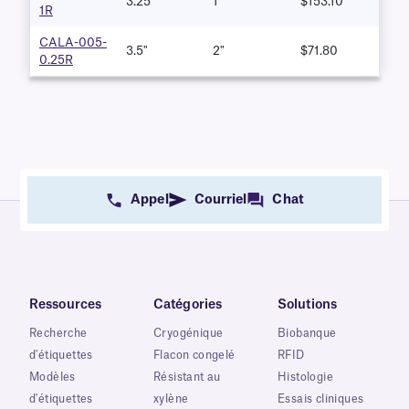
3.25"
1"
$153.10
1R
CALA-005-
3.5"
2"
$71.80
0.25R
Appel
Courriel
Chat
Ressources
Catégories
Solutions
Recherche
Cryogénique
Biobanque
d'étiquettes
Flacon congelé
RFID
Modèles
Résistant au
Histologie
d'étiquettes
xylène
Essais cliniques