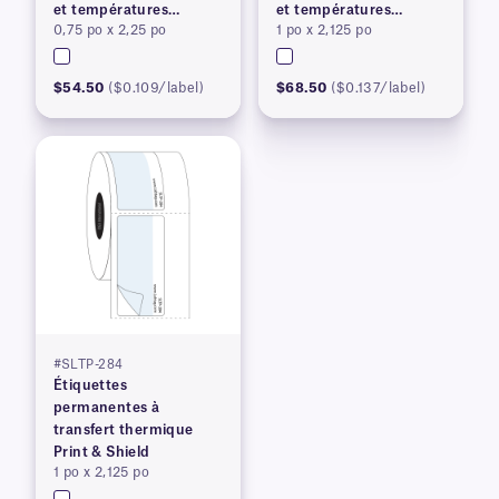
et températures
et températures
0,75 po x 2,25 po
1 po x 2,125 po
élevées
élevées
$54.50
($0.109/label)
$68.50
($0.137/label)
#SLTP-284
Étiquettes
permanentes à
transfert thermique
Print & Shield
1 po x 2,125 po