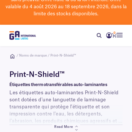
valable du 4 août 2026 au 18 septembre 2026, dans la
limite des stocks disponibles.
0
/ Noms de marque / Print-N-Shield™
Print-N-Shield™
Étiquettes thermotransférables auto-laminantes
Les étiquettes auto-laminantes Print-N-Shield
sont dotées d'une languette de laminage
transparente qui protège l'étiquette et son
impression contre l'eau, les détergents,
l'abrasion, les produits chimiques agressifs et le
Read More
stockage à des températures très variables.