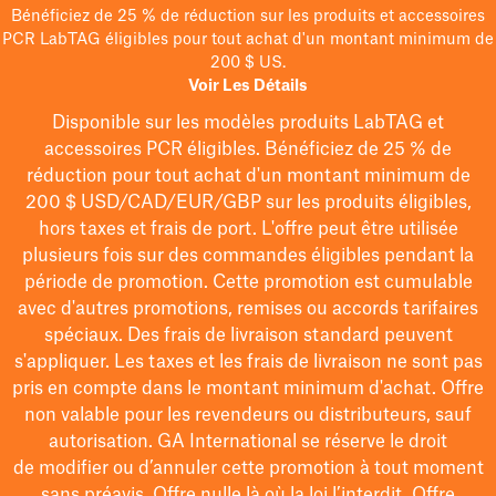
Bénéficiez de 25 % de réduction sur les produits et accessoires
PCR LabTAG éligibles pour tout achat d'un montant minimum de
200 $ US.
Voir Les Détails
Disponible sur les modèles
produits LabTAG
et
accessoires PCR éligibles. Bénéficiez de 25 % de
réduction pour tout achat d'un montant minimum de
200 $
USD/CAD/EUR/GBP
sur les produits éligibles
,
hors taxes et frais de port
. L'offre peut être utilisée
plusieurs fois sur des commandes éligibles pendant la
période de promotion.
Cette promotion est cumulable
avec d'autres promotions, remises ou accords tarifaires
spéciaux.
Des frais de livraison standard peuvent
s'appliquer. Les taxes et les frais de livraison ne sont pas
pris en compte dans le montant minimum d'achat. Offre
non valable pour les revendeurs ou distributeurs, sauf
autorisation. GA International se réserve le droit
de
modifier
ou d’annuler cette promotion à tout moment
sans préavis. Offre nulle là où la loi l’interdit. Offre