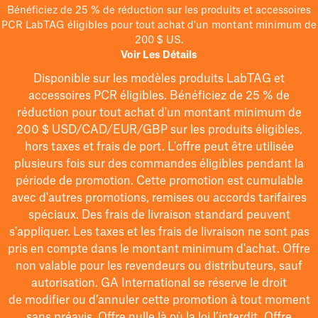
Bénéficiez de 25 % de réduction sur les produits et accessoires
PCR LabTAG éligibles pour tout achat d'un montant minimum de
200 $ US.
Voir Les Détails
Disponible sur les modèles
produits LabTAG
et
accessoires PCR éligibles. Bénéficiez de 25 % de
réduction pour tout achat d'un montant minimum de
200 $
USD/CAD/EUR/GBP
sur les produits éligibles
,
hors taxes et frais de port
. L'offre peut être utilisée
plusieurs fois sur des commandes éligibles pendant la
période de promotion.
Cette promotion est cumulable
avec d'autres promotions, remises ou accords tarifaires
spéciaux.
Des frais de livraison standard peuvent
s'appliquer. Les taxes et les frais de livraison ne sont pas
pris en compte dans le montant minimum d'achat. Offre
non valable pour les revendeurs ou distributeurs, sauf
autorisation. GA International se réserve le droit
de
modifier
ou d’annuler cette promotion à tout moment
sans préavis. Offre nulle là où la loi l’interdit. Offre