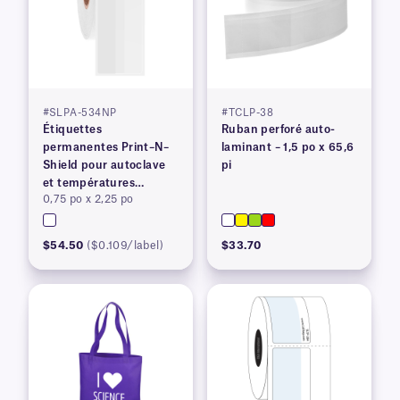
#SLPA-534NP
#TCLP-38
Étiquettes
Ruban perforé auto-
permanentes Print–N–
laminant – 1,5 po x 65,6
Shield pour autoclave
pi
et températures
0,75 po x 2,25 po
élevées
$54.50
($0.109/label)
$33.70