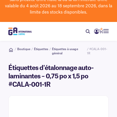
valable du 4 août 2026 au 18 septembre 2026, dans la
limite des stocks disponibles.
0
/
Boutique
/
Étiquettes
/
Étiquettes à usage
/ #CALA-001-
général
1R
Étiquettes d'étalonnage auto-
laminantes – 0,75 po x 1,5 po
#CALA-001-1R