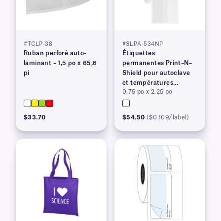
#TCLP-38
#SLPA-534NP
Ruban perforé auto-
Étiquettes
laminant – 1,5 po x 65,6
permanentes Print–N–
pi
Shield pour autoclave
et températures
0,75 po x 2,25 po
élevées
$33.70
$54.50
($0.109/label)