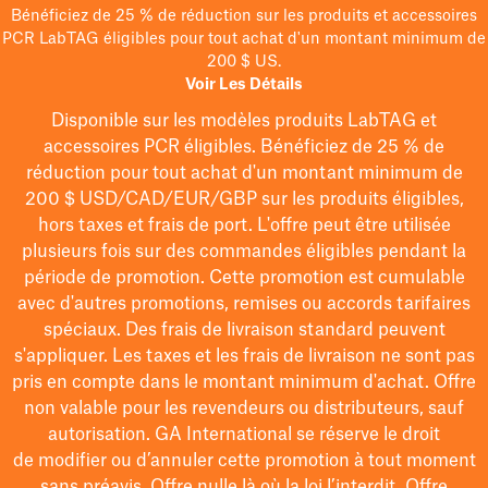
Bénéficiez de 25 % de réduction sur les produits et accessoires
PCR LabTAG éligibles pour tout achat d'un montant minimum de
200 $ US.
Voir Les Détails
Disponible sur les modèles
produits LabTAG
et
accessoires PCR éligibles. Bénéficiez de 25 % de
réduction pour tout achat d'un montant minimum de
200 $
USD/CAD/EUR/GBP
sur les produits éligibles
,
hors taxes et frais de port
. L'offre peut être utilisée
plusieurs fois sur des commandes éligibles pendant la
période de promotion.
Cette promotion est cumulable
avec d'autres promotions, remises ou accords tarifaires
spéciaux.
Des frais de livraison standard peuvent
s'appliquer. Les taxes et les frais de livraison ne sont pas
pris en compte dans le montant minimum d'achat. Offre
non valable pour les revendeurs ou distributeurs, sauf
autorisation. GA International se réserve le droit
de
modifier
ou d’annuler cette promotion à tout moment
sans préavis. Offre nulle là où la loi l’interdit. Offre