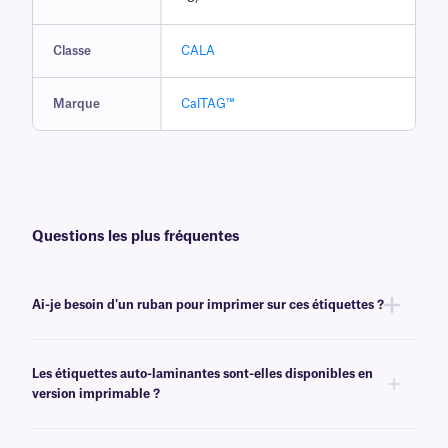
Classe
CALA
Marque
CalTAG™
Questions les plus fréquentes
Ai-je besoin d'un ruban pour imprimer sur ces étiquettes ?
Non, les étiquettes auto-laminantes CalTAG™ sont inscriptibles.
Les étiquettes auto-laminantes sont-elles disponibles en
version imprimable ?
Oui, nous proposons également des étiquettes auto-laminantes en