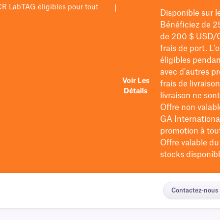
PCR LabTAG éligibles pour tout
|
Disponible sur 
Bénéficiez de 2
de 200 $
USD/
frais de port
. L'
éligibles pendan
avec d'autres pr
Voir Les
frais de livraiso
Détails
livraison ne so
Offre non valabl
GA International
promotion à tout 
Offre valable d
stocks disponibl
Contactez-nous