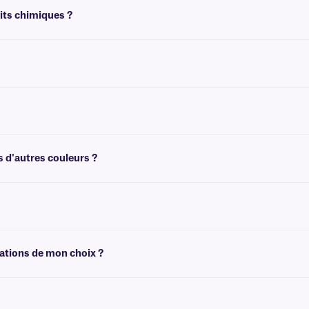
its chimiques ?
s peuvent résister à l'exposition à des produits chimiques agressifs, tels que l'acé
, notamment contre les rayures et l'abrasion.
ec les gants, conçu pour être facile à retirer, et ne laissent aucune trace d'étiq
s d'autres couleurs ?
s une grande variété de couleurs, y compris avec du texte de différentes couleur
ettes vierges auto-laminantes, nous recommandons
Print-N-Shield™.
mations de mon choix ?
es graphiques et des logos en couleur, ainsi que du texte unique, afin de répo