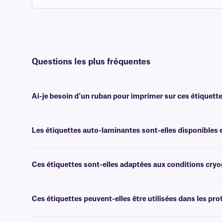
Questions les plus fréquentes
Ai-je besoin d'un ruban pour imprimer sur ces étiquette
Non, les étiquettes auto-laminantes CalTAG™ sont inscriptibles.
Les étiquettes auto-laminantes sont-elles disponibles 
Oui, nous proposons également des étiquettes auto-laminantes en 
Ces étiquettes sont-elles adaptées aux conditions cry
Non, les étiquettes CalTAG résistent aux températures de congélat
nous vous recommandons nos étiquettes
NitroTAG®.
Ces étiquettes peuvent-elles être utilisées dans les prot
Non, les étiquettes CalTAG résistent à des températures pouvant atte