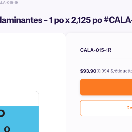
ALA-015-1R
laminantes – 1 po x 2,125 po #CAL
CALA-015-1R
$93.90
(0,094 $/étiquett
De