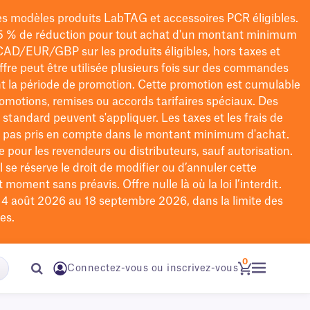
les modèles
produits LabTAG
et accessoires PCR éligibles.
5 % de réduction pour tout achat d'un montant minimum
CAD/EUR/GBP
sur les produits éligibles
, hors taxes et
offre peut être utilisée plusieurs fois sur des commandes
t la période de promotion.
Cette promotion est cumulable
omotions, remises ou accords tarifaires spéciaux.
Des
n standard peuvent s'appliquer. Les taxes et les frais de
nt pas pris en compte dans le montant minimum d'achat.
e pour les revendeurs ou distributeurs, sauf autorisation.
 se réserve le droit de
modifier
ou d’annuler cette
moment sans préavis. Offre nulle là où la loi l’interdit.
u 4 août 2026 au 18 septembre 2026, dans la limite des
es.
0
Connectez-vous ou inscrivez-vous