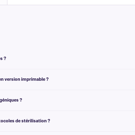
s ?
en version imprimable ?
version imprimable, sous notre marque
Print-N-Shield
™.
ogéniques ?
ion (-80 °C), mais ne sont pas recommandées pour les environnements cryogéniq
ocoles de stérilisation ?
indre +72 °C. Pour les étiquettes laminées qui résistent également aux protocole