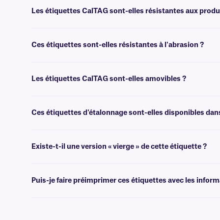
Les étiquettes CalTAG sont-elles résistantes aux produ
Oui, après avoir appliqué un film protecteur transparent, ces étiquette
Ces étiquettes sont-elles résistantes à l'abrasion ?
Oui, le laminage offre une protection contre une utilisation intensive
Les étiquettes CalTAG sont-elles amovibles ?
Oui, les étiquettes CalTAG sont recouvertes d'un adhésif compatible av
permanentes, nous recommandons nos étiquettes
de classe SLTP
.
Ces étiquettes d'étalonnage sont-elles disponibles dan
Oui, nous proposons nos étiquettes d'étalonnage auto-laminantes dan
d'assistance technique
.
Existe-t-il une version « vierge » de cette étiquette ?
Non, CalTAG n'est pas disponible en version vierge. Pour les étiqu
Puis-je faire préimprimer ces étiquettes avec les infor
Oui, nous pouvons fournir nos étiquettes CalTAG préimprimées avec d
d'impression personnalisées
.