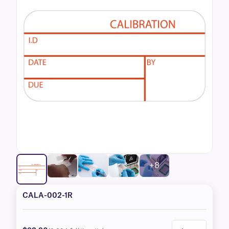
+8
CALA-002-1R