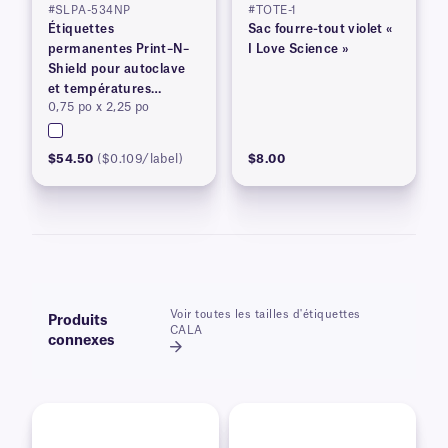
#SLPA-534NP
#TOTE-1
Étiquettes
Sac fourre-tout violet «
permanentes Print–N–
I Love Science »
Shield pour autoclave
et températures
0,75 po x 2,25 po
élevées
$54.50
($0.109/label)
$8.00
Voir toutes les tailles d'étiquettes
Produits
CALA
connexes