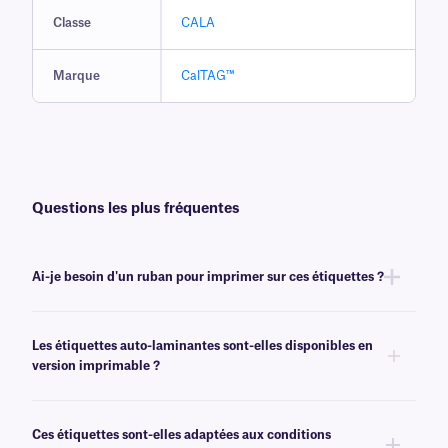
Classe
CALA
Marque
CalTAG™
Questions les plus fréquentes
Ai-je besoin d'un ruban pour imprimer sur ces étiquettes ?
Non, les étiquettes auto-laminantes CalTAG™ sont inscriptibles.
Les étiquettes auto-laminantes sont-elles disponibles en
version imprimable ?
Oui, nous proposons également des étiquettes auto-laminantes en
version imprimable, sous notre marque
Print-N-Shield
™.
Ces étiquettes sont-elles adaptées aux conditions