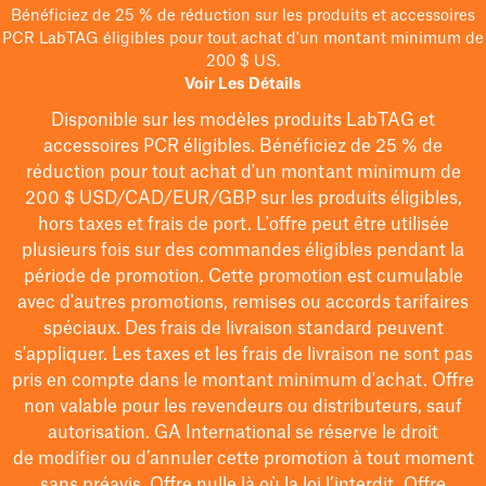
Bénéficiez de 25 % de réduction sur les produits et accessoires
PCR LabTAG éligibles pour tout achat d'un montant minimum de
200 $ US.
Voir Les Détails
Disponible sur les modèles
produits LabTAG
et
accessoires PCR éligibles. Bénéficiez de 25 % de
réduction pour tout achat d'un montant minimum de
200 $
USD/CAD/EUR/GBP
sur les produits éligibles
,
hors taxes et frais de port
. L'offre peut être utilisée
plusieurs fois sur des commandes éligibles pendant la
période de promotion.
Cette promotion est cumulable
avec d'autres promotions, remises ou accords tarifaires
spéciaux.
Des frais de livraison standard peuvent
s'appliquer. Les taxes et les frais de livraison ne sont pas
pris en compte dans le montant minimum d'achat. Offre
non valable pour les revendeurs ou distributeurs, sauf
autorisation. GA International se réserve le droit
de
modifier
ou d’annuler cette promotion à tout moment
sans préavis. Offre nulle là où la loi l’interdit. Offre