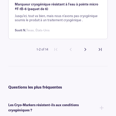
Marqueur cryogénique résistant à l'eau à pointe micro
5 sur la
#F-1B-6 (paquet de 6)
base d'
Jusqu'ici, tout va bien, mais nous n'avons pas cryogénique
évaluation
soumis le produit à un traitement cryogénique .
client
Scott N.
Texas, États-Unis
1-2 of 14
Questions les plus fréquentes
Les Cryo-Markers résistent-ils aux conditions
cryogéniques ?