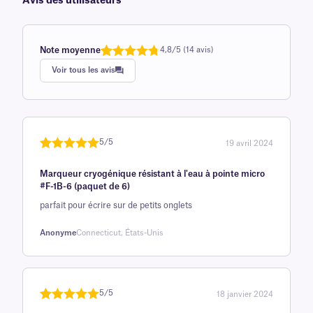
Avis des utilisateurs
Note moyenne
4,8/5 (14 avis)
Noté
une
4,8
Voir tous les avis
sur 5 sur
la base d'
évaluation
client
5/5
19 avril 2024
Noté
une
5
sur
Marqueur cryogénique résistant à l'eau à pointe micro
5 sur la
#F-1B-6 (paquet de 6)
base d'
parfait pour écrire sur de petits onglets
évaluation
client
Anonyme
Connecticut, États-Unis
5/5
18 janvier 2024
Noté
une
5
sur