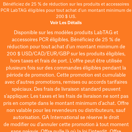
Bénéficiez de 25 % de réduction sur les produits et accessoires
PCR LabTAG éligibles pour tout achat d'un montant minimum de
200 $ US.
Voir Les Détails
Disponible sur les modèles
produits LabTAG
et
accessoires PCR éligibles. Bénéficiez de 25 % de
réduction pour tout achat d'un montant minimum de
200 $
USD/CAD/EUR/GBP
sur les produits éligibles
,
hors taxes et frais de port
. L'offre peut être utilisée
plusieurs fois sur des commandes éligibles pendant la
période de promotion.
Cette promotion est cumulable
avec d'autres promotions, remises ou accords tarifaires
spéciaux.
Des frais de livraison standard peuvent
s'appliquer. Les taxes et les frais de livraison ne sont pas
pris en compte dans le montant minimum d'achat. Offre
non valable pour les revendeurs ou distributeurs, sauf
autorisation. GA International se réserve le droit
de
modifier
ou d’annuler cette promotion à tout moment
sans préavis. Offre nulle là où la loi l’interdit. Offre