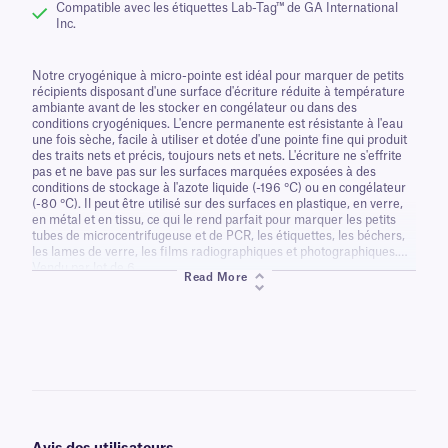
Compatible avec les étiquettes Lab-Tag™ de GA International
Inc.
Notre cryogénique à micro-pointe est idéal pour marquer de petits
récipients disposant d'une surface d'écriture réduite à température
ambiante avant de les stocker en congélateur ou dans des
conditions cryogéniques. L'encre permanente est résistante à l'eau
une fois sèche, facile à utiliser et dotée d'une pointe fine qui produit
des traits nets et précis, toujours nets et nets. L'écriture ne s'effrite
pas et ne bave pas sur les surfaces marquées exposées à des
conditions de stockage à l'azote liquide (-196 °C) ou en congélateur
(-80 °C). Il peut être utilisé sur des surfaces en plastique, en verre,
en métal et en tissu, ce qui le rend parfait pour marquer les petits
tubes de microcentrifugeuse et de PCR, les étiquettes, les béchers,
les lames de verre, les films radiographiques et photographiques.
Vendu par lot de 6.
Read More
*Le prix s'entend pour un lot de 6 marqueurs permanents