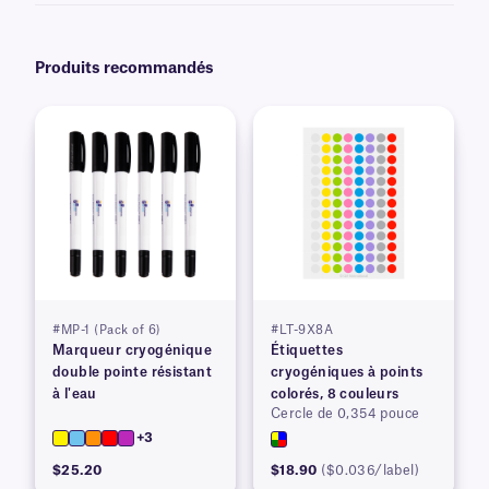
Produits recommandés
#MP-1 (Pack of 6)
#LT-9X8A
Marqueur cryogénique
Étiquettes
double pointe résistant
cryogéniques à points
à l'eau
colorés, 8 couleurs
Cercle de 0,354 pouce
+3
$25.20
$18.90
($0.036/label)