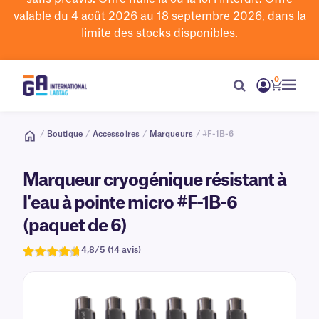
valable du 4 août 2026 au 18 septembre 2026, dans la
limite des stocks disponibles.
0
/
Boutique
/
Accessoires
/
Marqueurs
/ #F-1B-6
Marqueur cryogénique résistant à
l'eau à pointe micro #F-1B-6
(paquet de 6)
4,8/5 (14 avis)
Note
14
de 4,8
sur 5
basée sur
avis