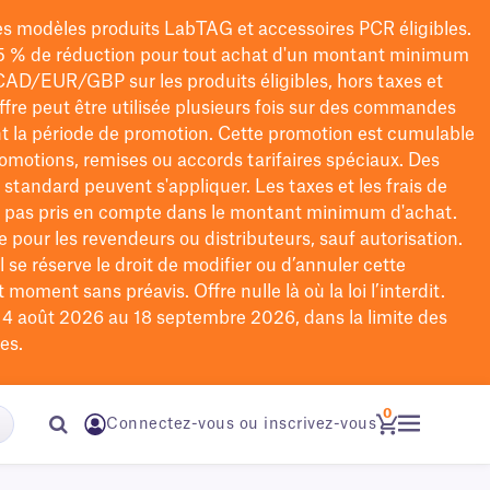
les modèles
produits LabTAG
et accessoires PCR éligibles.
5 % de réduction pour tout achat d'un montant minimum
CAD/EUR/GBP
sur les produits éligibles
, hors taxes et
offre peut être utilisée plusieurs fois sur des commandes
t la période de promotion.
Cette promotion est cumulable
omotions, remises ou accords tarifaires spéciaux.
Des
n standard peuvent s'appliquer. Les taxes et les frais de
nt pas pris en compte dans le montant minimum d'achat.
e pour les revendeurs ou distributeurs, sauf autorisation.
 se réserve le droit de
modifier
ou d’annuler cette
moment sans préavis. Offre nulle là où la loi l’interdit.
u 4 août 2026 au 18 septembre 2026, dans la limite des
es.
0
Connectez-vous ou inscrivez-vous