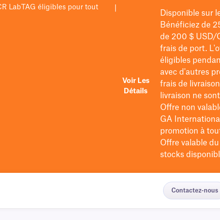
PCR LabTAG éligibles pour tout
|
Disponible sur 
Bénéficiez de 2
de 200 $
USD/
frais de port
. L'
éligibles pendan
avec d'autres pr
Voir Les
frais de livraiso
Détails
livraison ne so
Offre non valabl
GA International
promotion à tout 
Offre valable d
stocks disponibl
Contactez-nous