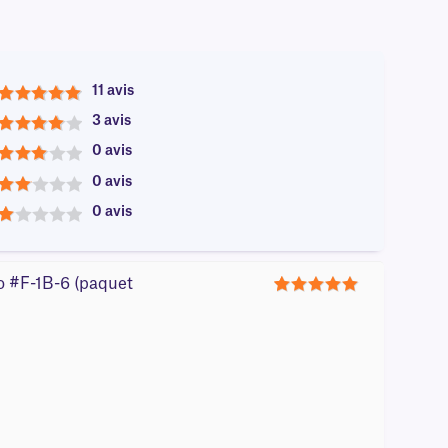
11 avis
5
3 avis
4
0 avis
3
0 avis
2
0 avis
1
ro #F-1B-6 (paquet
5