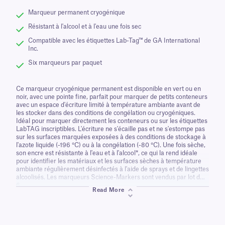
Marqueur permanent cryogénique
Résistant à l'alcool et à l'eau une fois sec
Compatible avec les étiquettes Lab-Tag™ de GA International
Inc.
Six marqueurs par paquet
Ce marqueur cryogénique permanent est disponible en vert ou en
noir, avec une pointe fine, parfait pour marquer de petits conteneurs
avec un espace d'écriture limité à température ambiante avant de
les stocker dans des conditions de congélation ou cryogéniques.
Idéal pour marquer directement les conteneurs ou sur les étiquettes
LabTAG inscriptibles. L'écriture ne s'écaille pas et ne s'estompe pas
sur les surfaces marquées exposées à des conditions de stockage à
l'azote liquide (-196 °C) ou à la congélation (-80 °C). Une fois sèche,
son encre est résistante à l'eau et à l'alcool*, ce qui la rend idéale
pour identifier les matériaux et les surfaces sèches à température
ambiante régulièrement désinfectés à l'aide de sprays et de lingettes
alcoolisés. Les marqueurs Science-Markers sont vendus par lot de
6.
Read More
*Résistant à l'alcool sur la plupart des surfaces. Des tests
préliminaires sont nécessaires. Ne convient pas à une exposition à
des mélanges d'acide/éthanol.