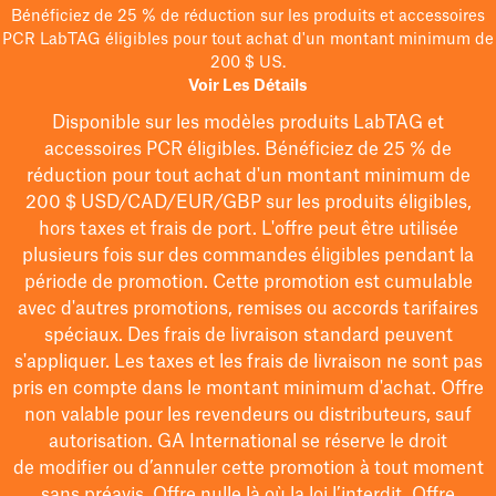
Bénéficiez de 25 % de réduction sur les produits et accessoires
PCR LabTAG éligibles pour tout achat d'un montant minimum de
200 $ US.
Voir Les Détails
Disponible sur les modèles
produits LabTAG
et
accessoires PCR éligibles. Bénéficiez de 25 % de
réduction pour tout achat d'un montant minimum de
200 $
USD/CAD/EUR/GBP
sur les produits éligibles
,
hors taxes et frais de port
. L'offre peut être utilisée
plusieurs fois sur des commandes éligibles pendant la
période de promotion.
Cette promotion est cumulable
avec d'autres promotions, remises ou accords tarifaires
spéciaux.
Des frais de livraison standard peuvent
s'appliquer. Les taxes et les frais de livraison ne sont pas
pris en compte dans le montant minimum d'achat. Offre
non valable pour les revendeurs ou distributeurs, sauf
autorisation. GA International se réserve le droit
de
modifier
ou d’annuler cette promotion à tout moment
sans préavis. Offre nulle là où la loi l’interdit. Offre