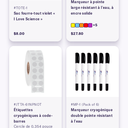
Marqueur à pointe
large résistant à l'eau, à
#TOTE-1
Sac fourre-tout violet «
encre solide
I Love Science »
+5
$8.00
$27.80
#JTTA-61NPNOT
#MP-1 (Pack of 6)
Étiquettes
Marqueur cryogénique
cryogéniques à code-
double pointe résistant
barres
à l'eau
Cercle de 0,354 pouce