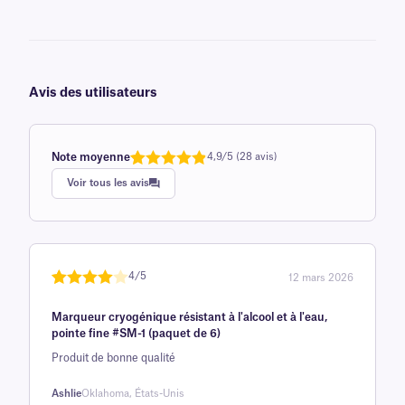
Avis des utilisateurs
Note moyenne
4,9/5 (28 avis)
Note
1
de 4,9
Voir tous les avis
sur 5
basée sur
avis client
4/5
12 mars 2026
Note
1
de 4
Marqueur cryogénique résistant à l'alcool et à l'eau,
sur 5
pointe fine #SM-1 (paquet de 6)
basée
Produit de bonne qualité
sur
avis
Ashlie
Oklahoma, États-Unis