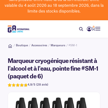
valable du 4 août 2026 au 18 septembre 2026, dans la
limite des stocks disponibles.
0
/
Boutique
/
Accessoires
/
Marqueurs
/ #SM-1
Marqueur cryogénique résistant à
l'alcool et à l'eau, pointe fine #SM-1
(paquet de 6)
4,9/5 (28 avis)
Note
28
de 4,9
sur 5,
d'après
avis