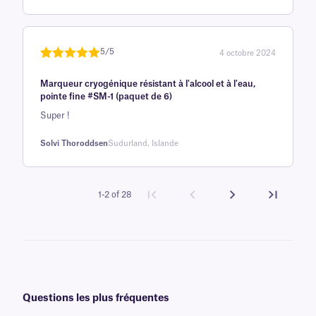
client
5/5
4 octobre 2024
Noté
une
5
sur
Marqueur cryogénique résistant à l'alcool et à l'eau,
5 sur la
pointe fine #SM-1 (paquet de 6)
base d'
Super !
évaluation
client
Solvi Thoroddsen
Sudurland, Islande
1-2 of 28
Questions les plus fréquentes