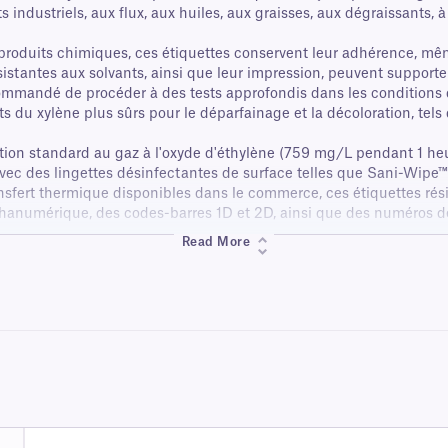
industriels, aux flux, aux huiles, aux graisses, aux dégraissants, à
produits chimiques, ces étiquettes conservent leur adhérence, mêm
résistantes aux solvants, ainsi que leur impression, peuvent suppor
mmandé de procéder à des tests approfondis dans les conditions d'u
ts du xylène plus sûrs pour le déparfainage et la décoloration, tels
ation standard au gaz à l'oxyde d'éthylène (759 mg/L pendant 1 heu
 avec des lingettes désinfectantes de surface telles que Sani-Wip
sfert thermique disponibles dans le commerce, ces étiquettes résis
lphanumérique, des codes-barres 1D et 2D, ainsi que des numéros de
Read More