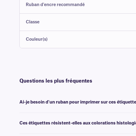
Ruban d'encre recommandé
Classe
Couleur(s)
Questions les plus fréquentes
Ai-je besoin d'un ruban pour imprimer sur ces étiquette
Oui, les étiquettes XyliTUFF sont transfert thermique et nécessitent
et aux solvants, de largeur identique ou supérieure.
Ces étiquettes résistent-elles aux colorations histolog