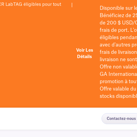
PCR LabTAG éligibles pour tout
|
Disponible sur 
Bénéficiez de 2
de 200 $
USD/
frais de port
. L'
éligibles pendan
avec d'autres pr
Voir Les
frais de livraiso
Détails
livraison ne so
Offre non valabl
GA International
promotion à tout 
Offre valable d
stocks disponibl
Contactez-nous