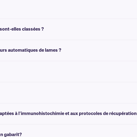
 histologiques tels que l'hématoxyline ou l'éosine Y. Pour une résistance encore
lorées résistantes aux produits chimiques, cliquez
ici
.
sont-elles classées ?
ne pendant 15 heures maximum.
teurs automatiques de lames ?
automatiques. Pour plus d'informations, consultez notre
équipe d'assistance te
 résistant aux produits chimiques, qui n'est pas conçu pour être retiré facileme
 étiquettes transparentes résistantes au xylène et aux produits chimiques dest
daptées à l'immunohistochimie et aux protocoles de récupération
es laminées pour lames de microscope, qui résistent aux températures élevées 
n gabarit?