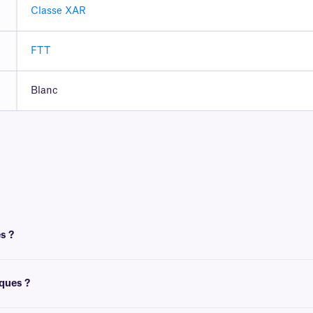
Classe XAR
FTT
Blanc
s ?
 un ruban pour l'impression. Pour obtenir un résultat optimal, ces étiquettes doi
iques ?