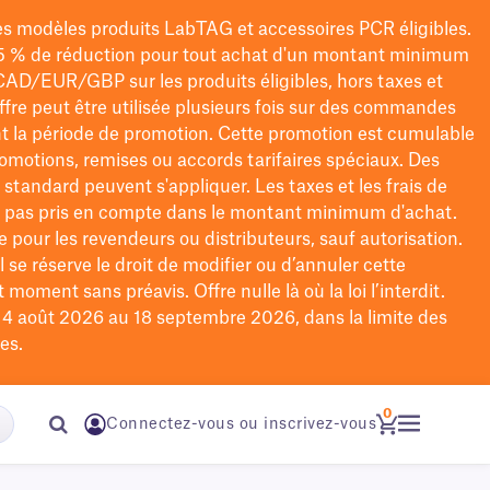
les modèles
produits LabTAG
et accessoires PCR éligibles.
5 % de réduction pour tout achat d'un montant minimum
CAD/EUR/GBP
sur les produits éligibles
, hors taxes et
offre peut être utilisée plusieurs fois sur des commandes
t la période de promotion.
Cette promotion est cumulable
omotions, remises ou accords tarifaires spéciaux.
Des
n standard peuvent s'appliquer. Les taxes et les frais de
nt pas pris en compte dans le montant minimum d'achat.
e pour les revendeurs ou distributeurs, sauf autorisation.
 se réserve le droit de
modifier
ou d’annuler cette
moment sans préavis. Offre nulle là où la loi l’interdit.
u 4 août 2026 au 18 septembre 2026, dans la limite des
es.
0
Connectez-vous ou inscrivez-vous