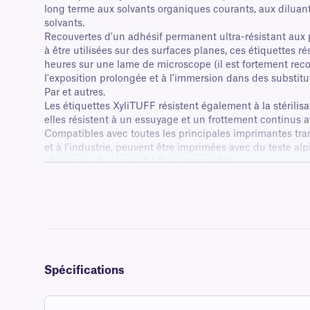
long terme aux solvants organiques courants, aux diluants 
solvants.
Recouvertes d'un adhésif permanent ultra-résistant aux 
à être utilisées sur des surfaces planes, ces étiquettes 
heures sur une lame de microscope (il est fortement reco
l'exposition prolongée et à l'immersion dans des substitu
Par et autres.
Les étiquettes XyliTUFF résistent également à la stérilis
elles résistent à un essuyage et un frottement continus
Compatibles avec toutes les principales imprimantes tran
et à l'industrie, peuvent être imprimées avec du texte a
chimiques de classe XAR recommandés.
Spécifications