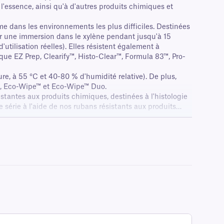
 l'essence, ainsi qu'à d'autres produits chimiques et
e dans les environnements les plus difficiles. Destinées
ter une immersion dans le xylène pendant jusqu'à 15
tilisation réelles). Elles résistent également à
 que EZ Prep, Clearify™, Histo-Clear™, Formula 83™, Pro-
re, à 55 °C et 40-80 % d'humidité relative). De plus,
e™, Eco-Wipe™ et Eco-Wipe™ Duo.
tantes aux produits chimiques, destinées à l'histologie
 série à l'aide de nos rubans résistants aux produits