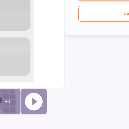
De
+3