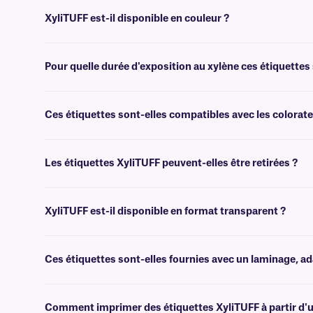
Oui, les étiquettes XyliTUFF ne prennent pas la couleur des colorants
StainTUFFTM
.
XyliTUFF est-il disponible en couleur ?
Non, XyliTUFF n'est pas disponible en couleur. Pour les étiquettes co
Pour quelle durée d'exposition au xylène ces étiquettes 
XyliTUFF a été testé et peut résister à une immersion dans le xylè
Ces étiquettes sont-elles compatibles avec les colora
Oui, nos étiquettes XyliTUFF sont compatibles avec les colorateurs 
Les étiquettes XyliTUFF peuvent-elles être retirées ?
Non, les étiquettes XyliTUFF sont recouvertes d'un adhésif permanent
XyliTUFF est-il disponible en format transparent ?
Non, XyliTUFF n'est pas disponible en format transparent. Pour les
XyliTRANS
.
Ces étiquettes sont-elles fournies avec un laminage, a
Non, XyliTUFF n'est pas proposé avec un laminé. Pour les étiquett
de classe AFT
.
Comment imprimer des étiquettes XyliTUFF à partir d'u