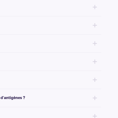
 plus grande aux colorants histologiques, essayez nos étiquettes
chnique
.
nt. Pour des solutions amovibles, cliquez
ici
.
inées aux lames de microscope, nous recommandons nos étiquettes
 d'antigènes ?
et aux tampons acides/basiques, nous recommandons nos étiquettes