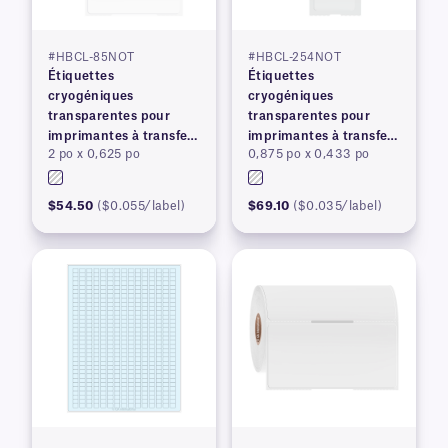
#HBCL-85NOT
#HBCL-254NOT
Étiquettes
Étiquettes
cryogéniques
cryogéniques
transparentes pour
transparentes pour
imprimantes à transfert
imprimantes à transfert
2 po x 0,625 po
0,875 po x 0,433 po
thermique
thermique
$54.50
($0.055/label)
$69.10
($0.035/label)