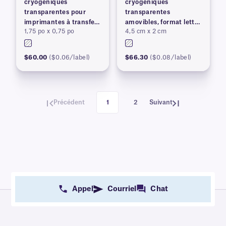
cryogéniques
cryogéniques
transparentes pour
transparentes
imprimantes à transfert
amovibles, format lettre
1,75 po x 0,75 po
4,5 cm x 2 cm
thermique
US
$60.00
($0.06/label)
$66.30
($0.08/label)
Précédent
1
2
Suivant
Appel
Courriel
Chat