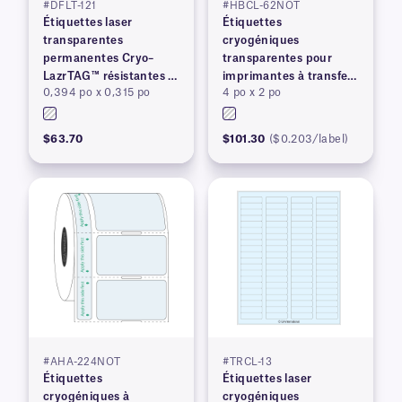
#DFLT-121
#HBCL-62NOT
Étiquettes laser
Étiquettes
transparentes
cryogéniques
permanentes Cryo–
transparentes pour
LazrTAG™ résistantes à
imprimantes à transfert
0,394 po x 0,315 po
4 po x 2 po
la cryogénie et à
thermique
l'autoclave
$63.70
$101.30
($0.203/label)
#AHA-224NOT
#TRCL-13
Étiquettes
Étiquettes laser
cryogéniques à
cryogéniques