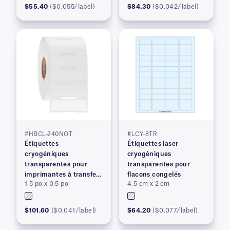
$55.40
($0.055/label)
$84.30
($0.042/label)
#HBCL-240NOT
#LCY-8TR
Étiquettes
Étiquettes laser
cryogéniques
cryogéniques
transparentes pour
transparentes pour
imprimantes à transfert
flacons congelés
1,5 po x 0,5 po
4,5 cm x 2 cm
thermique
$101.60
($0.041/label)
$64.20
($0.077/label)