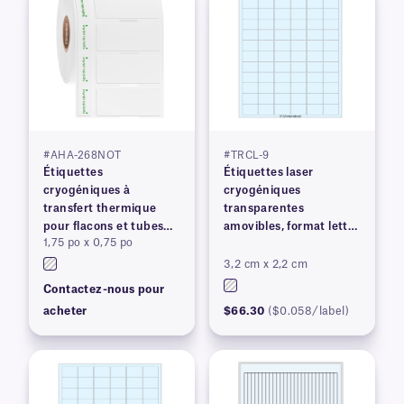
#AHA-268NOT
#TRCL-9
Étiquettes
Étiquettes laser
cryogéniques à
cryogéniques
transfert thermique
transparentes
pour flacons et tubes
amovibles, format lettre
1,75 po x 0,75 po
congelés
US
3,2 cm x 2,2 cm
Contactez-nous pour
acheter
$66.30
($0.058/label)