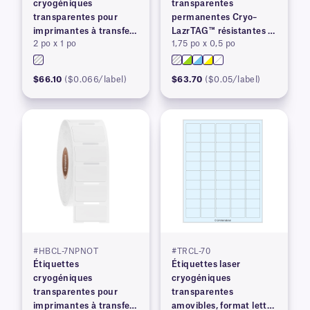
cryogéniques
transparentes
transparentes pour
permanentes Cryo–
imprimantes à transfert
LazrTAG™ résistantes à
2 po x 1 po
1,75 po x 0,5 po
thermique
la cryogénie et à
l'autoclave
$66.10
($0.066/label)
$63.70
($0.05/label)
#HBCL-7NPNOT
#TRCL-70
Étiquettes
Étiquettes laser
cryogéniques
cryogéniques
transparentes pour
transparentes
imprimantes à transfert
amovibles, format lettre