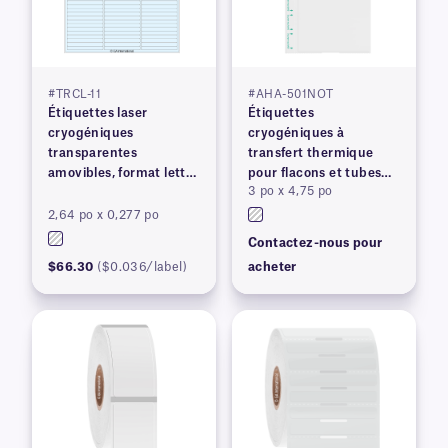
#TRCL-11
#AHA-501NOT
Étiquettes laser
Étiquettes
cryogéniques
cryogéniques à
transparentes
transfert thermique
amovibles, format lettre
pour flacons et tubes
3 po x 4,75 po
US
congelés
2,64 po x 0,277 po
Contactez-nous pour
$66.30
($0.036/label)
acheter