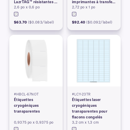
LazrTAG™ résistantes à
imprimantes à transfert
2,6 po x 0,6 po
2,72 po x 1 po
la cryogénie et à
thermique
l'autoclave
$63.70
($0.083/label)
$92.40
($0.092/label)
#HBCL-67NOT
#LCY-23TR
Étiquettes
Étiquettes laser
cryogéniques
cryogéniques
transparentes
transparentes pour
flacons congelés
0,9375 po x 0,9375 po
3,2 cm x 1,3 cm