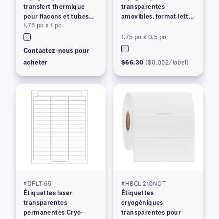
transfert thermique
transparentes
pour flacons et tubes
amovibles, format lettre
1,75 po x 1 po
congelés
US
1,75 po x 0,5 po
Contactez-nous pour
acheter
$66.30
($0.052/label)
#DFLT-65
#HBCL-210NOT
Étiquettes laser
Étiquettes
transparentes
cryogéniques
permanentes Cryo–
transparentes pour