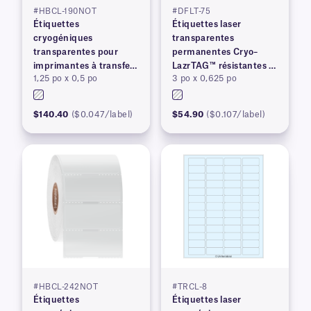
#HBCL-190NOT
#DFLT-75
Étiquettes
Étiquettes laser
cryogéniques
transparentes
transparentes pour
permanentes Cryo–
imprimantes à transfert
LazrTAG™ résistantes à
1,25 po x 0,5 po
3 po x 0,625 po
thermique
la cryogénie et à
l'autoclave
$140.40
($0.047/label)
$54.90
($0.107/label)
#HBCL-242NOT
#TRCL-8
Étiquettes
Étiquettes laser