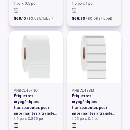
1 po x 0,5 po
1,5 po x 1 po
thermique
US
$69.10
($0.035/label)
$66.30
($0.083/label)
#HBCL-107NOT
#HBCL-18BM
Étiquettes
Étiquettes
cryogéniques
cryogéniques
transparentes pour
transparentes pour
imprimantes à transfert
imprimantes à transfert
1,5 po x 0,875 po
1,25 po x 0,5 po
thermique
thermique