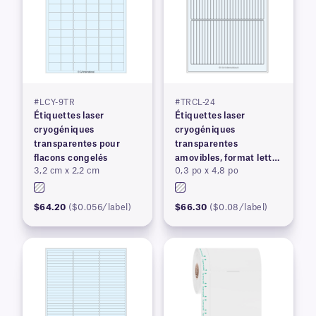
#LCY-9TR
#TRCL-24
Étiquettes laser
Étiquettes laser
cryogéniques
cryogéniques
transparentes pour
transparentes
flacons congelés
amovibles, format lettre
3,2 cm x 2,2 cm
0,3 po x 4,8 po
US
$64.20
($0.056/label)
$66.30
($0.08/label)