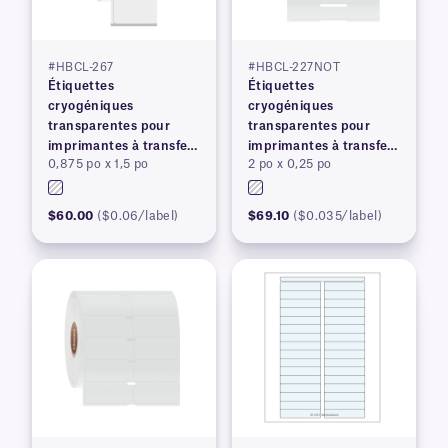
#HBCL-267
#HBCL-227NOT
Étiquettes
Étiquettes
cryogéniques
cryogéniques
transparentes pour
transparentes pour
imprimantes à transfert
imprimantes à transfert
0,875 po x 1,5 po
2 po x 0,25 po
thermique
thermique
$60.00
($0.06/label)
$69.10
($0.035/label)