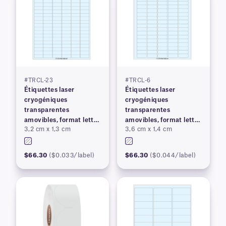
#TRCL-23
#TRCL-6
Étiquettes laser
Étiquettes laser
cryogéniques
cryogéniques
transparentes
transparentes
amovibles, format lettre
amovibles, format lettre
3,2 cm x 1,3 cm
3,6 cm x 1,4 cm
US
US
$66.30
($0.033/label)
$66.30
($0.044/label)