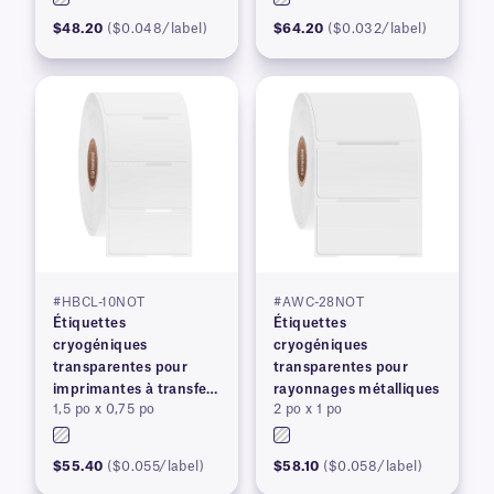
$48.20
($0.048/label)
$64.20
($0.032/label)
#HBCL-10NOT
#AWC-28NOT
Étiquettes
Étiquettes
cryogéniques
cryogéniques
transparentes pour
transparentes pour
imprimantes à transfert
rayonnages métalliques
1,5 po x 0,75 po
2 po x 1 po
thermique
$55.40
($0.055/label)
$58.10
($0.058/label)