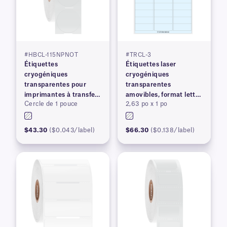
#HBCL-115NPNOT
#TRCL-3
Étiquettes
Étiquettes laser
cryogéniques
cryogéniques
transparentes pour
transparentes
imprimantes à transfert
amovibles, format lettre
Cercle de 1 pouce
2,63 po x 1 po
thermique
US
$43.30
($0.043/label)
$66.30
($0.138/label)