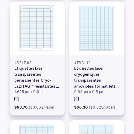
#DFLT-62
#TRCL-12
Étiquettes laser
Étiquettes laser
transparentes
cryogéniques
permanentes Cryo–
transparentes
LazrTAG™ résistantes à
amovibles, format lettre
1,625 po x 0,6 po
0,94 po x 0,5 po
la cryogénie et à
US
l'autoclave
$63.70
($0.062/label)
$66.30
($0.025/label)