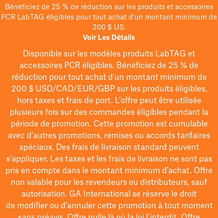
Bénéficiez de 25 % de réduction sur les produits et accessoires
PCR LabTAG éligibles pour tout achat d'un montant minimum de
200 $ US.
Voir Les Détails
Disponible sur les modèles
produits LabTAG
et
accessoires PCR éligibles. Bénéficiez de 25 % de
réduction pour tout achat d'un montant minimum de
200 $
USD/CAD/EUR/GBP
sur les produits éligibles
,
hors taxes et frais de port
. L'offre peut être utilisée
plusieurs fois sur des commandes éligibles pendant la
période de promotion.
Cette promotion est cumulable
avec d'autres promotions, remises ou accords tarifaires
spéciaux.
Des frais de livraison standard peuvent
s'appliquer. Les taxes et les frais de livraison ne sont pas
pris en compte dans le montant minimum d'achat. Offre
non valable pour les revendeurs ou distributeurs, sauf
autorisation. GA International se réserve le droit
de
modifier
ou d’annuler cette promotion à tout moment
sans préavis. Offre nulle là où la loi l’interdit. Offre