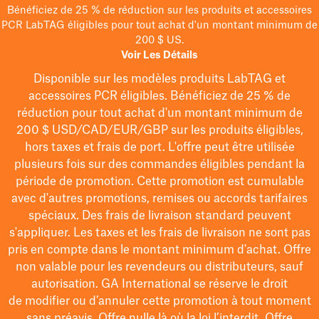
Bénéficiez de 25 % de réduction sur les produits et accessoires
PCR LabTAG éligibles pour tout achat d'un montant minimum de
200 $ US.
Voir Les Détails
Disponible sur les modèles
produits LabTAG
et
accessoires PCR éligibles. Bénéficiez de 25 % de
réduction pour tout achat d'un montant minimum de
200 $
USD/CAD/EUR/GBP
sur les produits éligibles
,
hors taxes et frais de port
. L'offre peut être utilisée
plusieurs fois sur des commandes éligibles pendant la
période de promotion.
Cette promotion est cumulable
avec d'autres promotions, remises ou accords tarifaires
spéciaux.
Des frais de livraison standard peuvent
s'appliquer. Les taxes et les frais de livraison ne sont pas
pris en compte dans le montant minimum d'achat. Offre
non valable pour les revendeurs ou distributeurs, sauf
autorisation. GA International se réserve le droit
de
modifier
ou d’annuler cette promotion à tout moment
sans préavis. Offre nulle là où la loi l’interdit. Offre