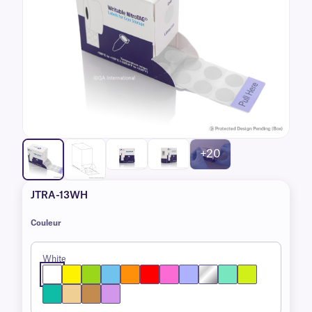
+20
JTRA-13WH
Couleur
White