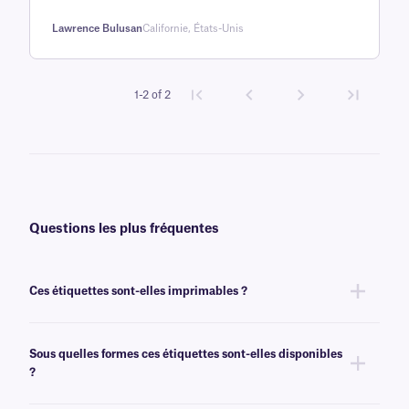
client
Lawrence Bulusan
Californie, États-Unis
1-2 of 2
Questions les plus fréquentes
Ces étiquettes sont-elles imprimables ?
Non, ces étiquettes sont conçues pour être inscriptibles et ne sont pas
compatibles avec les imprimantes d'étiquettes. Elles peuvent être
Sous quelles formes ces étiquettes sont-elles disponibles
marquées à l'aide de nos marqueurs cryogéniques
?
permanents
marqueurs cryogéniques
.