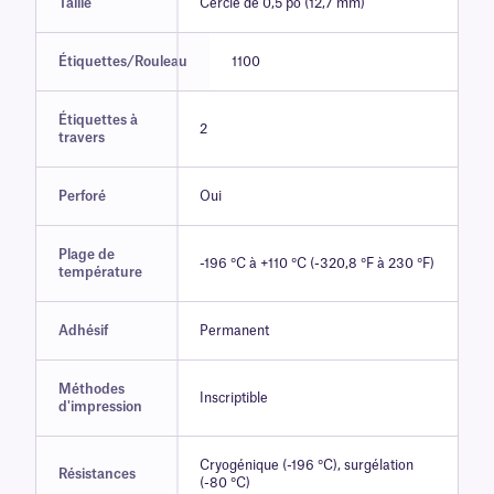
Taille
Cercle de 0,5 po (12,7 mm)
Étiquettes/Rouleau
1100
Étiquettes à
2
travers
Perforé
Oui
Plage de
-196 °C à +110 °C (-320,8 °F à 230 °F)
température
Adhésif
Permanent
Méthodes
Inscriptible
d'impression
Cryogénique (-196 °C), surgélation
Résistances
(-80 °C)