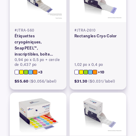
#JTRA-560
#JTRA-2610
Étiquettes
Rectangles Cryo Color
cryogéniques,
SnapPEEL™,
inscriptibles, boîte
0,94 po x 0,5 po + cercle
distributrice
de 0,437 po
1,02 po x 0,4 po
+3
+10
$55.60
($0.056/label)
$31.30
($0.031/label)