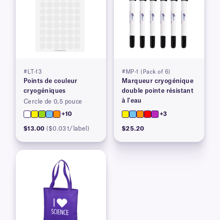
#LT-13
#MP-1 (Pack of 6)
Points de couleur
Marqueur cryogénique
cryogéniques
double pointe résistant
à l'eau
Cercle de 0,5 pouce
+10
+3
$13.00
($0.031/label)
$25.20