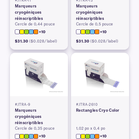
#JTRA-11
#JTRA-13
Marqueurs
Marqueurs
cryogéniques
cryogéniques
réinscriptibles
réinscriptibles
Cercle de 0,44 pouce
Cercle de 0,5 pouce
+10
+10
$31.30
($0.028/label)
$31.30
($0.028/label)
#JTRA-9
#JTRA-2610
Marqueurs
Rectangles Cryo Color
cryogéniques
réinscriptibles
Cercle de 0,35 pouce
1,02 po x 0,4 po
+10
+10