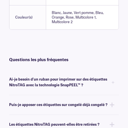
Blanc, Jaune, Vert pomme, Bleu,
Couleur(s)
Orange, Rose, Multicolore 1,
Multicolore 2
Questions les plus fréquentes
Ai-je besoin d'un ruban pour imprimer sur des étiquettes
NitroTAG avec la technologie SnapPEEL™ ?
Oui, ces étiquettes sont transfert thermique et nécessitent un ruban
pour être imprimées. Pour obtenir un résultat optimal, les étiquettes
Puis-je apposer ces étiquettes sur congelé déjà congelé ?
NitroTAG doivent être utilisées avec un ruban
de classe RR
de même
largeur ou plus large.
Non, il est préférable d'appliquer les étiquettes NitroTAG à température
ambiante. Pour l'étiquetage congelé et de tubes déjà congelé , nous
Les étiquettes NitroTAG peuvent-elles être retirées ?
recommandons nos
étiquettes CryoSTUCK®
, une gamme d'étiquettes