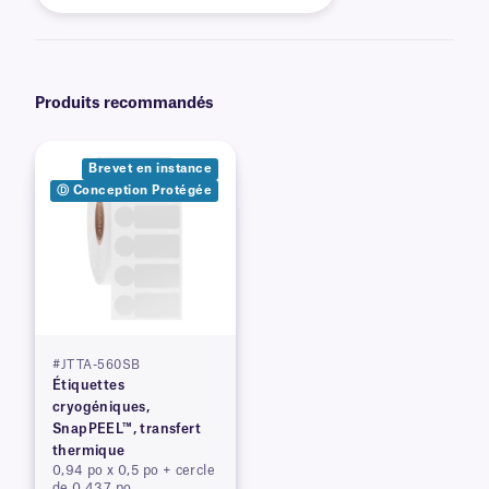
Produits recommandés
Brevet en instance
Ⓓ Conception Protégée
#JTTA-560SB
Étiquettes
cryogéniques,
SnapPEEL™, transfert
thermique
0,94 po x 0,5 po + cercle
de 0,437 po