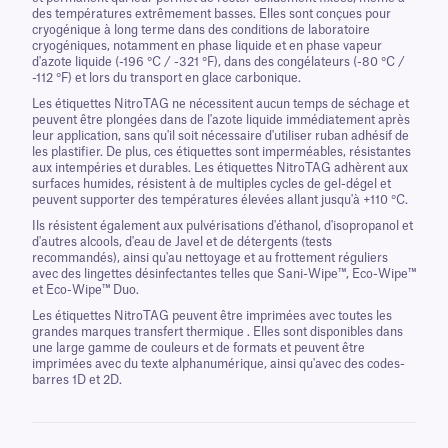
des températures extrêmement basses. Elles sont conçues pour
cryogénique à long terme dans des conditions de laboratoire
cryogéniques, notamment en phase liquide et en phase vapeur
d'azote liquide (-196 °C / -321 °F), dans des congélateurs (-80 °C /
-112 °F) et lors du transport en glace carbonique.
Les étiquettes NitroTAG ne nécessitent aucun temps de séchage et
peuvent être plongées dans de l'azote liquide immédiatement après
leur application, sans qu'il soit nécessaire d'utiliser ruban adhésif de
les plastifier. De plus, ces étiquettes sont imperméables, résistantes
aux intempéries et durables. Les étiquettes NitroTAG adhèrent aux
surfaces humides, résistent à de multiples cycles de gel-dégel et
peuvent supporter des températures élevées allant jusqu'à +110 °C.
Ils résistent également aux pulvérisations d'éthanol, d'isopropanol et
d'autres alcools, d'eau de Javel et de détergents (tests
recommandés), ainsi qu'au nettoyage et au frottement réguliers
avec des lingettes désinfectantes telles que Sani-Wipe™, Eco-Wipe™
et Eco-Wipe™ Duo.
Les étiquettes NitroTAG peuvent être imprimées avec toutes les
grandes marques transfert thermique . Elles sont disponibles dans
une large gamme de couleurs et de formats et peuvent être
imprimées avec du texte alphanumérique, ainsi qu'avec des codes-
barres 1D et 2D.