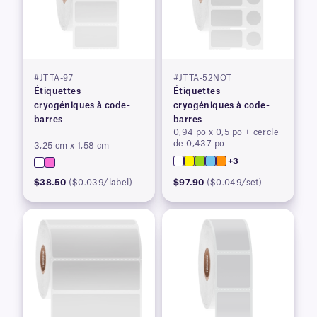
#JTTA-97
#JTTA-52NOT
Étiquettes
Étiquettes
cryogéniques à code-
cryogéniques à code-
barres
barres
0,94 po x 0,5 po + cercle
de 0,437 po
3,25 cm x 1,58 cm
+3
$38.50
($0.039/label)
$97.90
($0.049/set)