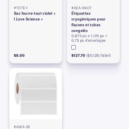
#TOTE-1
#AEA-5NOT
Sac fourre-tout violet «
Étiquettes
I Love Science »
cryogéniques pour
flacons et tubes
congelés
0,875 po x 1,125 po +
0,75 po d'enveloppe
$8.00
$127.70
($0.128/label)
#AWA-36