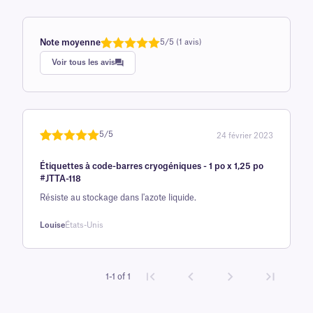
Note moyenne
5/5 (1 avis)
Note
1
de 5,0
Voir tous les avis
sur 5
basée sur
avis client
5/5
24 février 2023
Noté
une
5
sur
Étiquettes à code-barres cryogéniques - 1 po x 1,25 po
5 sur la
#JTTA-118
base d'
Résiste au stockage dans l'azote liquide.
évaluation
client
Louise
États-Unis
1-1 of 1