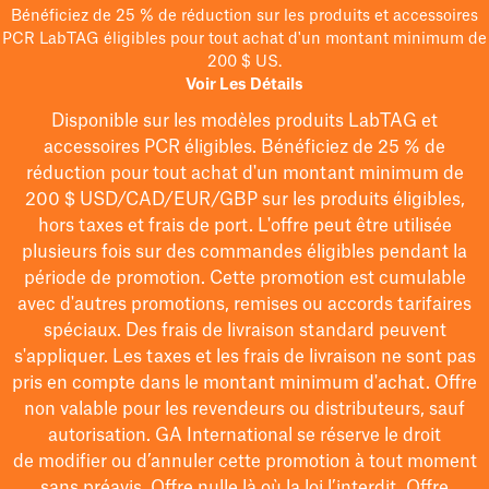
Bénéficiez de 25 % de réduction sur les produits et accessoires
PCR LabTAG éligibles pour tout achat d'un montant minimum de
200 $ US.
Voir Les Détails
Disponible sur les modèles
produits LabTAG
et
accessoires PCR éligibles. Bénéficiez de 25 % de
réduction pour tout achat d'un montant minimum de
200 $
USD/CAD/EUR/GBP
sur les produits éligibles
,
hors taxes et frais de port
. L'offre peut être utilisée
plusieurs fois sur des commandes éligibles pendant la
période de promotion.
Cette promotion est cumulable
avec d'autres promotions, remises ou accords tarifaires
spéciaux.
Des frais de livraison standard peuvent
s'appliquer. Les taxes et les frais de livraison ne sont pas
pris en compte dans le montant minimum d'achat. Offre
non valable pour les revendeurs ou distributeurs, sauf
autorisation. GA International se réserve le droit
de
modifier
ou d’annuler cette promotion à tout moment
sans préavis. Offre nulle là où la loi l’interdit. Offre