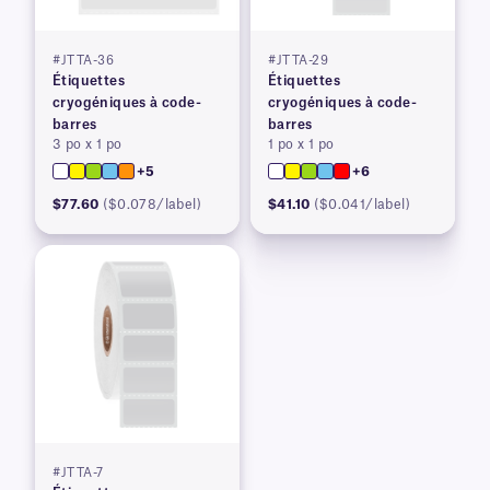
#JTTA-36
#JTTA-29
Étiquettes
Étiquettes
cryogéniques à code-
cryogéniques à code-
barres
barres
3 po x 1 po
1 po x 1 po
+5
+6
$77.60
($0.078/label)
$41.10
($0.041/label)
#JTTA-7