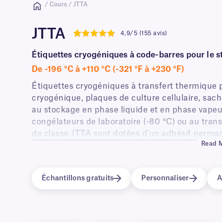
/ Cours / JTTA
JTTA
4,9/5 (155 avis)
4.9
Étiquettes cryogéniques à code-barres pour le s
De -196 °C à +110 °C (-321 °F à +230 °F)
Étiquettes cryogéniques à transfert thermique 
cryogénique, plaques de culture cellulaire, sac
au stockage en phase liquide et en phase vapeur
congélateurs de laboratoire (-80 °C) ou au trans
de classe JTTA sont dotées d'un adhésif perman
Read 
surfaces humides et de résister à des températu
de gel-dégel.
Échantillons gratuits
Personnaliser
A