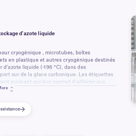
tockage d'azote liquide
pour cryogénique , microtubes, boîtes
hets en plastique et autres cryogénique destinés
 d'azote liquide (-196 °C), dans des
port sur de la glace carbonique. Les étiquettes
ent puissant qui leur permet d'adhérer aux
More
res extrêmes, y compris à de multiples cycles
ssistance