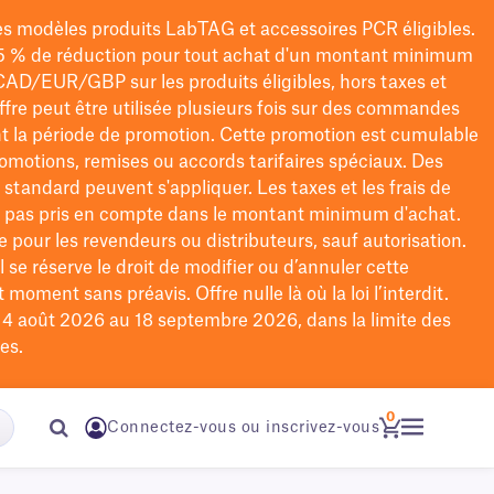
les modèles
produits LabTAG
et accessoires PCR éligibles.
5 % de réduction pour tout achat d'un montant minimum
CAD/EUR/GBP
sur les produits éligibles
, hors taxes et
offre peut être utilisée plusieurs fois sur des commandes
t la période de promotion.
Cette promotion est cumulable
omotions, remises ou accords tarifaires spéciaux.
Des
n standard peuvent s'appliquer. Les taxes et les frais de
nt pas pris en compte dans le montant minimum d'achat.
e pour les revendeurs ou distributeurs, sauf autorisation.
 se réserve le droit de
modifier
ou d’annuler cette
moment sans préavis. Offre nulle là où la loi l’interdit.
u 4 août 2026 au 18 septembre 2026, dans la limite des
es.
0
Connectez-vous ou inscrivez-vous