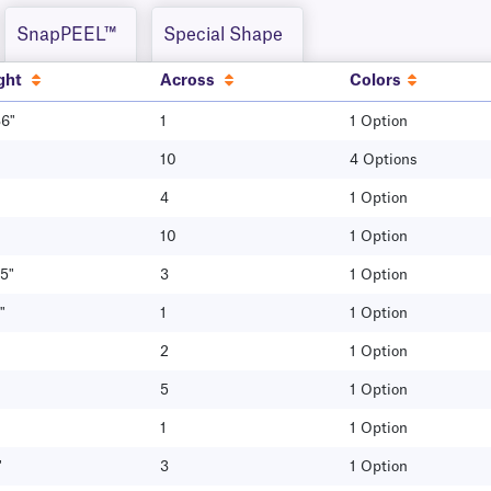
SnapPEEL™
Special Shape
ght
Across
Colors
36"
1
1 Option
10
4 Options
4
1 Option
10
1 Option
5"
3
1 Option
"
1
1 Option
2
1 Option
5
1 Option
1
1 Option
"
3
1 Option