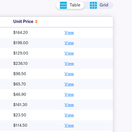
Table
Grid
Unit Price
$164.20
View
$198.00
View
$129.00
View
$236.10
View
$98.50
View
$65.70
View
$46.90
View
$161.30
View
$23.50
View
$114.50
View