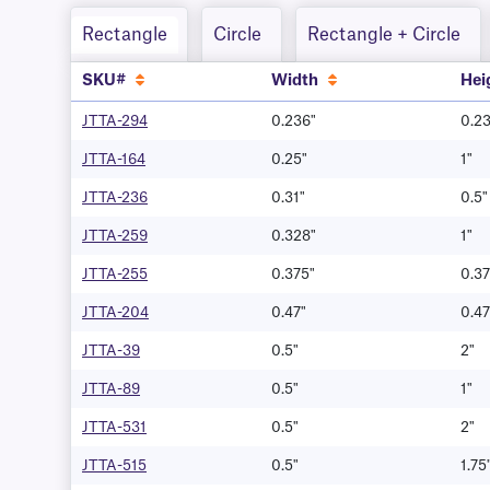
Rectangle
Circle
Rectangle + Circle
SKU#
Width
Hei
JTTA-294
0.236"
0.2
JTTA-164
0.25"
1"
JTTA-236
0.31"
0.5"
JTTA-259
0.328"
1"
JTTA-255
0.375"
0.37
JTTA-204
0.47"
0.47
JTTA-39
0.5"
2"
JTTA-89
0.5"
1"
JTTA-531
0.5"
2"
JTTA-515
0.5"
1.75