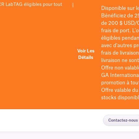
PCR LabTAG éligibles pour tout
|
Disponible sur 
Bénéficiez de 2
de 200 $
USD/
frais de port
. L'
éligibles pendan
avec d'autres pr
Voir Les
frais de livraiso
Détails
livraison ne so
Offre non valabl
GA International
promotion à tout 
Offre valable d
stocks disponibl
Contactez-nous