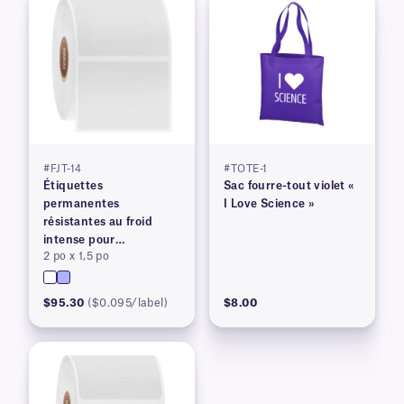
#FJT-14
#TOTE-1
Étiquettes
Sac fourre-tout violet «
permanentes
I Love Science »
résistantes au froid
intense pour
2 po x 1,5 po
imprimantes à transfert
thermique
$95.30
($0.095/label)
$8.00