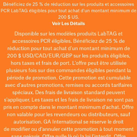
Bénéficiez de 25 % de réduction sur les produits et accessoires
PCR LabTAG éligibles pour tout achat d'un montant minimum de
200 $ US.
Voir Les Détails
Disponible sur les modèles
produits LabTAG
et
accessoires PCR éligibles. Bénéficiez de 25 % de
réduction pour tout achat d'un montant minimum de
200 $
USD/CAD/EUR/GBP
sur les produits éligibles
,
hors taxes et frais de port
. L'offre peut être utilisée
plusieurs fois sur des commandes éligibles pendant la
période de promotion.
Cette promotion est cumulable
avec d'autres promotions, remises ou accords tarifaires
spéciaux.
Des frais de livraison standard peuvent
s'appliquer. Les taxes et les frais de livraison ne sont pas
pris en compte dans le montant minimum d'achat. Offre
non valable pour les revendeurs ou distributeurs, sauf
autorisation. GA International se réserve le droit
de
modifier
ou d’annuler cette promotion à tout moment
sans préavis. Offre nulle là où la loi l’interdit. Offre