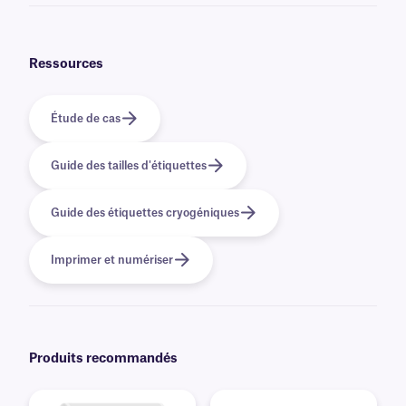
Oui, nous pouvons fournir nos étiquettes FreezerTAG préimprimées avec
des graphiques et des logos en couleur, ainsi que des informations
variables ou sérialisées provenant d'une base de données. En savoir plus
sur nos options
d'impression personnalisées
.
Ressources
Étude de cas
Guide des tailles d'étiquettes
Guide des étiquettes cryogéniques
Imprimer et numériser
Produits recommandés