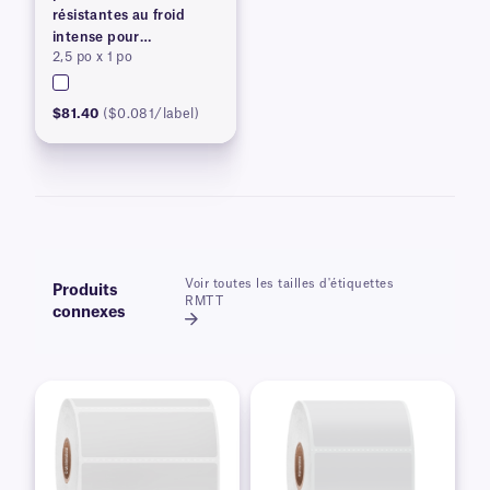
résistantes au froid
intense pour
2,5 po x 1 po
imprimantes à transfert
thermique
$81.40
($0.081/label)
Voir toutes les tailles d'étiquettes
Produits
RMTT
connexes