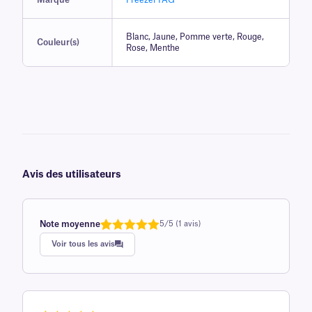
Marque
FreezerTAG™
Blanc, Jaune, Pomme verte, Rouge,
Couleur(s)
Rose, Menthe
Avis des utilisateurs
Note moyenne
5/5 (1 avis)
Note
1
de 5,0
Voir tous les avis
sur 5
basée sur
avis client