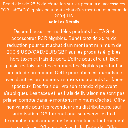
Bénéficiez de 25 % de réduction sur les produits et accessoires
PCR LabTAG éligibles pour tout achat d'un montant minimum de
200 $ US.
Voir Les Détails
Disponible sur les modèles
produits LabTAG
et
accessoires PCR éligibles. Bénéficiez de 25 % de
réduction pour tout achat d'un montant minimum de
200 $
USD/CAD/EUR/GBP
sur les produits éligibles
,
hors taxes et frais de port
. L'offre peut être utilisée
plusieurs fois sur des commandes éligibles pendant la
période de promotion.
Cette promotion est cumulable
avec d'autres promotions, remises ou accords tarifaires
spéciaux.
Des frais de livraison standard peuvent
s'appliquer. Les taxes et les frais de livraison ne sont pas
pris en compte dans le montant minimum d'achat. Offre
non valable pour les revendeurs ou distributeurs, sauf
autorisation. GA International se réserve le droit
de
modifier
ou d’annuler cette promotion à tout moment
sans préavis. Offre nulle là où la loi l’interdit. Offre