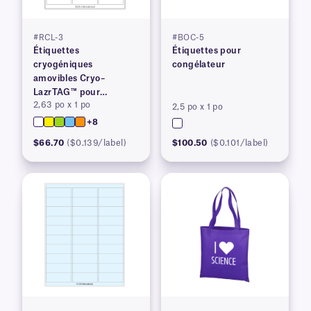
#RCL-3
#BOC-5
Étiquettes
Étiquettes pour
cryogéniques
congélateur
amovibles Cryo–
LazrTAG™ pour
2,63 po x 1 po
imprimantes laser
2,5 po x 1 po
+8
$66.70
($0.139/label)
$100.50
($0.101/label)