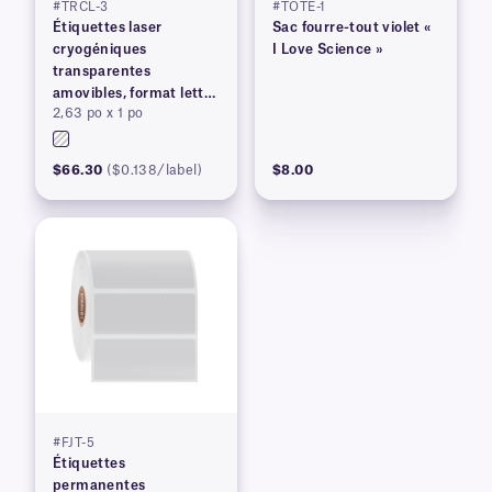
#TRCL-3
#TOTE-1
Étiquettes laser
Sac fourre-tout violet «
cryogéniques
I Love Science »
transparentes
amovibles, format lettre
2,63 po x 1 po
US
$66.30
($0.138/label)
$8.00
#FJT-5
Étiquettes
permanentes