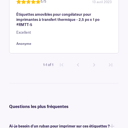
5/5
13 avril 2023
Noté
une
5
sur
Étiquettes amovibles pour congélateur pour
5 sur la
imprimantes à transfert thermique - 2,5 po x 1 po
base d'
#RMTT-5
évaluation
Excellent
client
Anonyme
1-1 of 1
Questions les plus fréquentes
Ai-je besoin d'un ruban pour imprimer sur ces étiquettes ?