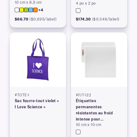
10 cm x 8,5 cm
imprimantes laser
4 po x 2 po
+4
$66.70
($0.695/label)
$174.30
($0.349/label)
#TOTE-1
#FJT-122
Sac fourre-tout violet «
Étiquettes
I Love Science »
permanentes
résistantes au froid
intense pour
10 cm x 10 cm
imprimantes à transfert
thermique