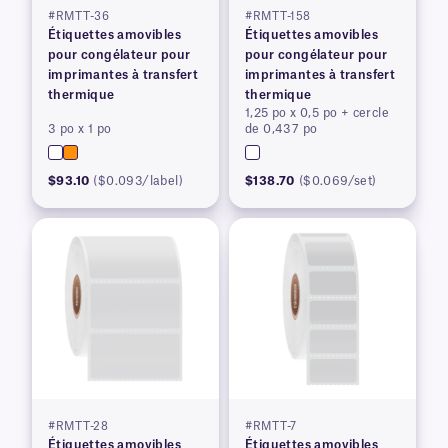
#RMTT-36
#RMTT-158
Étiquettes amovibles
Étiquettes amovibles
pour congélateur pour
pour congélateur pour
imprimantes à transfert
imprimantes à transfert
thermique
thermique
1,25 po x 0,5 po + cercle
3 po x 1 po
de 0,437 po
$93.10
($0.093/label)
$138.70
($0.069/set)
#RMTT-28
#RMTT-7
Étiquettes amovibles
Étiquettes amovibles