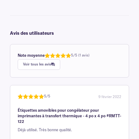
Avis des utilisateurs
Note moyenne
5/5 (1 avis)
Note
1
de 5,0
Voir tous les avis
sur 5
basée sur
avis client
5/5
9 février 2022
Noté
une
5
sur
Étiquettes amovibles pour congélateur pour
5 sur la
imprimantes à transfert thermique - 4 po x 4 po #RMTT-
base d'
122
évaluation
Déjà utilisé. Très bonne qualité.
client