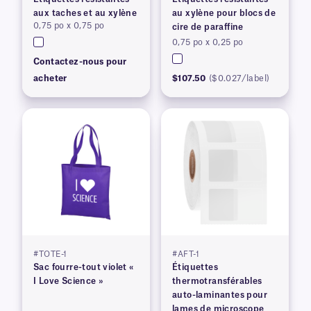
aux taches et au xylène
au xylène pour blocs de
0,75 po x 0,75 po
cire de paraffine
0,75 po x 0,25 po
Contactez-nous pour
acheter
$107.50
($0.027/label)
#TOTE-1
#AFT-1
Sac fourre-tout violet «
Étiquettes
I Love Science »
thermotransférables
auto-laminantes pour
lames de microscope