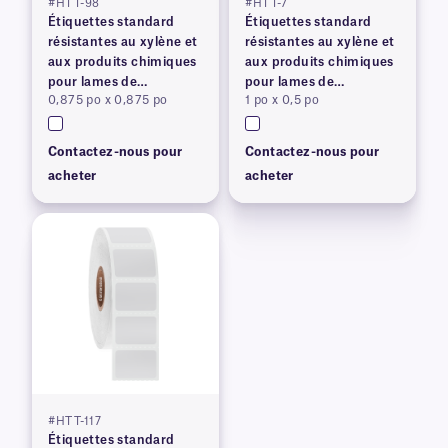
#HTT-98
#HTT-7
Étiquettes standard
Étiquettes standard
résistantes au xylène et
résistantes au xylène et
aux produits chimiques
aux produits chimiques
pour lames de
pour lames de
0,875 po x 0,875 po
1 po x 0,5 po
microscope
microscope
Contactez-nous pour
Contactez-nous pour
acheter
acheter
#HTT-117
Étiquettes standard