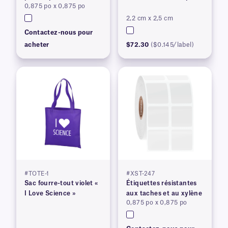
0,875 po x 0,875 po
prolongée
2,2 cm x 2,5 cm
Contactez-nous pour
acheter
$72.30
($0.145/label)
#TOTE-1
#XST-247
Sac fourre-tout violet «
Étiquettes résistantes
I Love Science »
aux taches et au xylène
0,875 po x 0,875 po