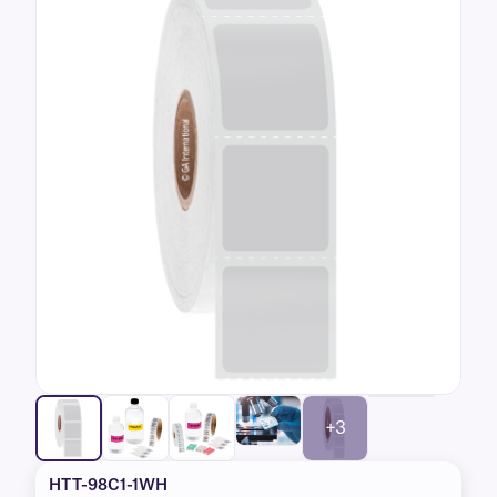
basée sur
évaluations
de clients
+3
HTT-98C1-1WH