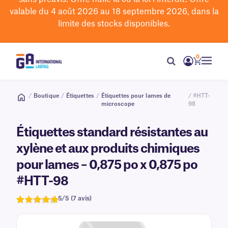
valable du 4 août 2026 au 18 septembre 2026, dans la
limite des stocks disponibles.
0
/
Boutique
/
Étiquettes
/
Étiquettes pour lames de
/ #HTT-
microscope
98
Étiquettes standard résistantes au
xylène et aux produits chimiques
pour lames – 0,875 po x 0,875 po
#HTT-98
5/5 (7 avis)
Note
7
de 5,0
sur 5