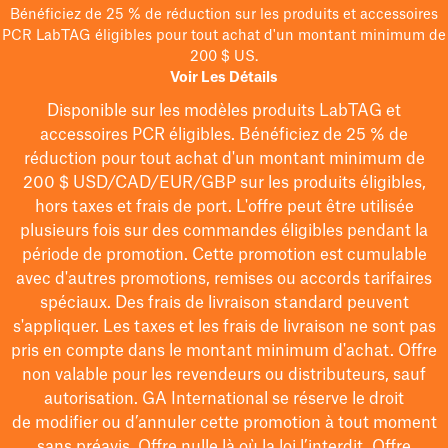
Bénéficiez de 25 % de réduction sur les produits et accessoires
PCR LabTAG éligibles pour tout achat d'un montant minimum de
200 $ US.
Voir Les Détails
Disponible sur les modèles
produits LabTAG
et
accessoires PCR éligibles. Bénéficiez de 25 % de
réduction pour tout achat d'un montant minimum de
200 $
USD/CAD/EUR/GBP
sur les produits éligibles
,
hors taxes et frais de port
. L'offre peut être utilisée
plusieurs fois sur des commandes éligibles pendant la
période de promotion.
Cette promotion est cumulable
avec d'autres promotions, remises ou accords tarifaires
spéciaux.
Des frais de livraison standard peuvent
s'appliquer. Les taxes et les frais de livraison ne sont pas
pris en compte dans le montant minimum d'achat. Offre
non valable pour les revendeurs ou distributeurs, sauf
autorisation. GA International se réserve le droit
de
modifier
ou d’annuler cette promotion à tout moment
sans préavis. Offre nulle là où la loi l’interdit. Offre