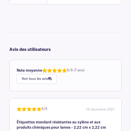
Avis des utilisateurs
Note moyenne
5/5 (7 avis)
Note
1
de 5,0
Voir tous les avis
sur 5
basée sur
avis client
5/5
10 décembre 2021
Noté
une
5
sur
Étiquettes standard résistantes au xylène et aux
5 sur la
produits chimiques pour lames - 2,22 cm x 2,22 cm
base d'