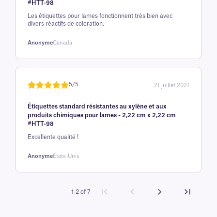
#HTT-98
évaluation
Les étiquettes pour lames fonctionnent très bien avec
client
divers réactifs de coloration.
Anonyme
Canada
5/5
21 juillet 2021
Noté
une
5
sur
Étiquettes standard résistantes au xylène et aux
5 sur la
produits chimiques pour lames - 2,22 cm x 2,22 cm
base d'
#HTT-98
évaluation
Excellente qualité !
client
Anonyme
États-Unis
1-2 of 7