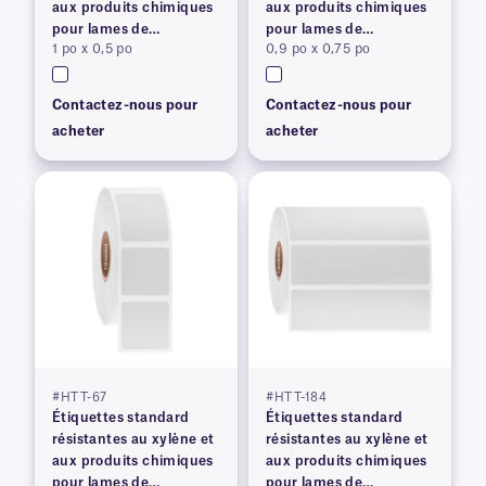
aux produits chimiques
aux produits chimiques
pour lames de
pour lames de
1 po x 0,5 po
0,9 po x 0,75 po
microscope
microscope
Contactez-nous pour
Contactez-nous pour
acheter
acheter
#HTT-67
#HTT-184
Étiquettes standard
Étiquettes standard
résistantes au xylène et
résistantes au xylène et
aux produits chimiques
aux produits chimiques
pour lames de
pour lames de