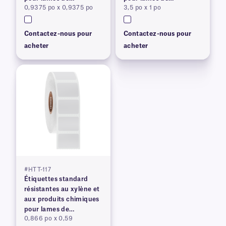
0,9375 po x 0,9375 po
3,5 po x 1 po
microscope
microscope
Contactez-nous pour
Contactez-nous pour
acheter
acheter
#HTT-117
Étiquettes standard
résistantes au xylène et
aux produits chimiques
pour lames de
0,866 po x 0,59
microscope