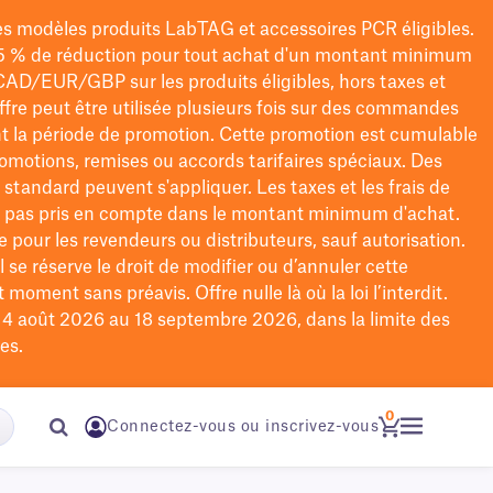
les modèles
produits LabTAG
et accessoires PCR éligibles.
5 % de réduction pour tout achat d'un montant minimum
CAD/EUR/GBP
sur les produits éligibles
, hors taxes et
offre peut être utilisée plusieurs fois sur des commandes
t la période de promotion.
Cette promotion est cumulable
omotions, remises ou accords tarifaires spéciaux.
Des
n standard peuvent s'appliquer. Les taxes et les frais de
nt pas pris en compte dans le montant minimum d'achat.
e pour les revendeurs ou distributeurs, sauf autorisation.
 se réserve le droit de
modifier
ou d’annuler cette
moment sans préavis. Offre nulle là où la loi l’interdit.
u 4 août 2026 au 18 septembre 2026, dans la limite des
es.
0
Connectez-vous ou inscrivez-vous