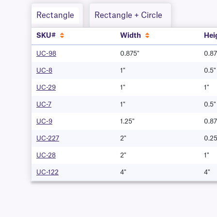
Rectangle
Rectangle + Circle
SKU#
Width
Hei
UC-98
0.875"
0.87
UC-8
1"
0.5"
UC-29
1"
1"
UC-7
1"
0.5"
UC-9
1.25"
0.87
UC-227
2"
0.25
UC-28
2"
1"
UC-122
4"
4"