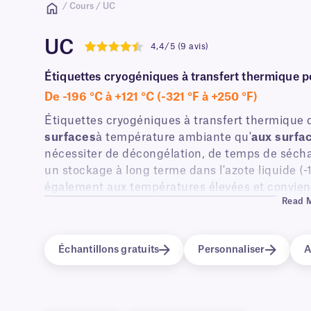
/ Cours / UC
UC
4,4/5 (9 avis)
4.4
Étiquettes cryogéniques à transfert thermique p
De -196 °C à +121 °C (-321 °F à +250 °F)
Étiquettes cryogéniques à transfert thermique 
surfaces
à température ambiante qu'
aux surfa
nécessiter de décongélation, de temps de sécha
un stockage à long terme dans l'azote liquide (
également aux températures élevées et convienn
Read 
conteneurs destinés à être décongelés dans un
sortie d'un stockage à très basse température.
Échantillons gratuits
Personnaliser
A