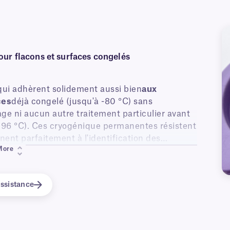
our flacons et surfaces congelés
qui adhèrent solidement aussi bien
aux
ces
déjà congelé (jusqu'à -80 °C) sans
ge ni aucun autre traitement particulier avant
-196 °C). Ces cryogénique permanentes résistent
ent parfaitement à l'identification des
More
 bain-marie chauffé immédiatement après leur
ssistance