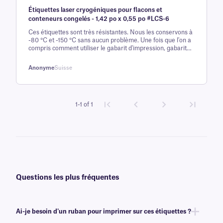
Étiquettes laser cryogéniques pour flacons et
5 sur la
conteneurs congelés - 1,42 po x 0,55 po #LCS-6
base d'
Ces étiquettes sont très résistantes. Nous les conservons à
évaluation
-80 °C et -150 °C sans aucun problème. Une fois que l'on a
client
compris comment utiliser le gabarit d'impression, gabarit
très simple.
Anonyme
Suisse
1-1 of 1
Questions les plus fréquentes
Ai-je besoin d'un ruban pour imprimer sur ces étiquettes ?