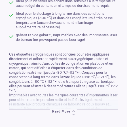
Idéal pour identifier les échantillons sensibles à la température,
aucun dégel du conteneur ni temps de durcissement requis
Idéal pour le stockage à long terme dans des conditions
cryogéniques (-196 °C) et dans des congélateurs à très basse
température (aucun chevauchement ni laminage
supplémentaire nécessaire)
gabarit rapide gabarit , imprimables avec des imprimantes laser
de bureau (ne provoquent pas de bourrage)
Ces étiquettes cryogéniques sont conçues pour être appliquées
directement et adhèrent rapidement auxcryogénique , tubes et
cryogénique , ainsi qu'aux boîtes de congélation en plastique et en
carton, qui sont difficiles à étiqueter dans des conditions de
congélation extrême (jusqu'à -80 °C/-112 °F). Conçues pour la
conservation à long terme dans l'azote liquide (-196 °C/-321 °F), les
congélateurs à -80 °C (-112 °F) et le transport en glace carbonique,
elles peuvent résister à des températures allant jusqu'à +100 °C (212
°F)*.
Imprimables avec toutes les marques courantes d'imprimantes laser
pour obtenir une impression nette et indélébile, également
résistante aux produits chimiques de laboratoire doux (spray et
tampon). Elles peuvent être appliquées sur congelé et des tubes
Read More
congelé sans chevauchement et peuvent également être annotées à
l'aide de nos Cryo-Markers.
*Ces étiquettes ont été testées pour résister jusqu'à 2 heures à une