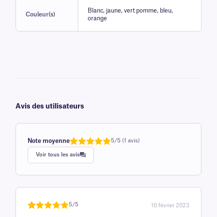
Blanc, jaune, vert pomme, bleu,
Couleur(s)
orange
Avis des utilisateurs
Note moyenne
5/5 (1 avis)
Note
1
de 5,0
Voir tous les avis
sur 5
basée sur
avis client
5/5
10 février 2023
Noté
une
5
sur