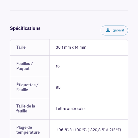
chaleur sèche de 150 °C/302 °F. Un léger ramollissement de
l'adhésif est observé, mais celui-ci retrouve ses propriétés initiales
lorsque l'étiquette est ramenée à température ambiante.
Spécifications
gabarit
Taille
36,1 mm x 14 mm
Feuilles /
16
Paquet
Étiquettes /
95
Feuille
Taille de la
Lettre américaine
feuille
Plage de
-196 °C à +100 °C (-320,8 °F à 212 °F)
température